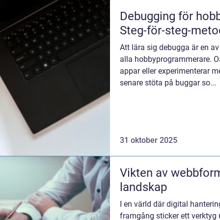
Debugging för hob
Steg-för-steg-meto
Att lära sig debugga är en av
alla hobbyprogrammerare. Oa
appar eller experimenterar m
senare stöta på buggar so...
31 oktober 2025
Vikten av webbform
landskap
I en värld där digital hanteri
framgång sticker ett verktyg