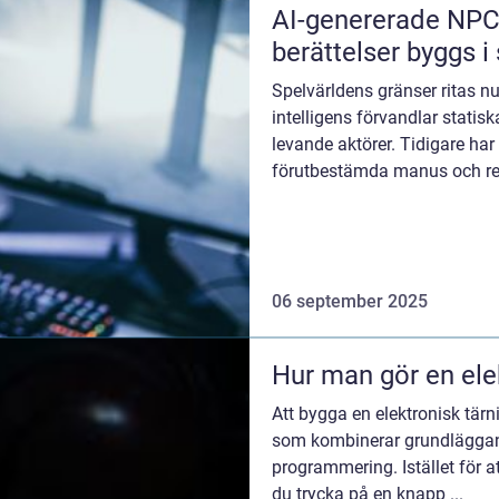
AI-genererade NPC:
berättelser byggs i
Spelvärldens gränser ritas nu 
intelligens förvandlar statis
levande aktörer. Tidigare ha
förutbestämda manus och rep
06 september 2025
Hur man gör en ele
Att bygga en elektronisk tärnin
som kombinerar grundläggan
programmering. Istället för at
du trycka på en knapp ...