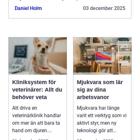
senare stöta på buggar so...
Daniel Holm
03 december 2025
Kliniksystem för
Mjukvara som lär
veterinärer: Allt du
sig av dina
behöver veta
arbetsvanor
Att driva en
Mjukvara har länge
veterinärklinik handlar
varit ett verktyg som vi
om mer än att bara ta
aktivt styr, men ny
hand om djuren.
teknologi gör att
Administrativa ...
program ...