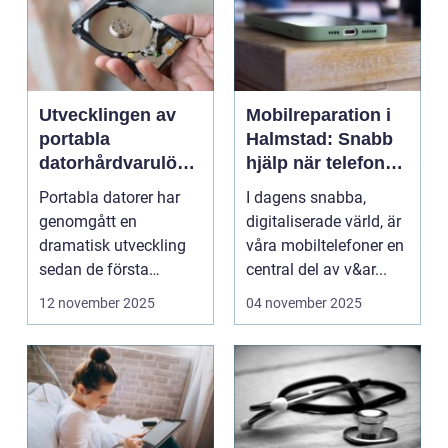
Utvecklingen av
Mobilreparation i
portabla
Halmstad: Snabb
datorhårdvarulösn
hjälp när telefonen
ingar
gått sönder
Portabla datorer har
I dagens snabba,
genomgått en
digitaliserade värld, är
dramatisk utveckling
våra mobiltelefoner en
sedan de första
central del av v&ar...
bärbara model...
12 november 2025
04 november 2025