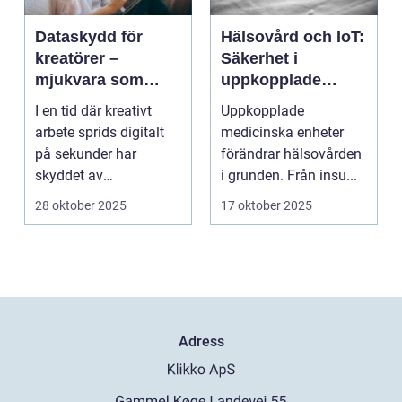
Dataskydd för
Hälsovård och IoT:
kreatörer –
Säkerhet i
mjukvara som
uppkopplade
skyddar
medicinska
I en tid där kreativt
Uppkopplade
intellektuellt
enheter
arbete sprids digitalt
medicinska enheter
kapital
på sekunder har
förändrar hälsovården
skyddet av
i grunden. Från insu...
intellektuellt ka...
28 oktober 2025
17 oktober 2025
Adress