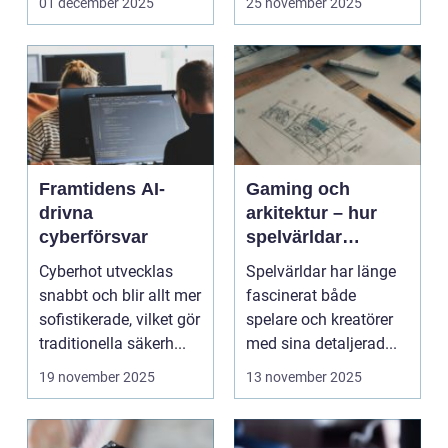
01 december 2025
25 november 2025
Framtidens AI-
Gaming och
drivna
arkitektur – hur
cyberförsvar
spelvärldar
inspirerar verklig
Cyberhot utvecklas
Spelvärldar har länge
stadsplanering
snabbt och blir allt mer
fascinerat både
sofistikerade, vilket gör
spelare och kreatörer
traditionella säkerh...
med sina detaljerad...
19 november 2025
13 november 2025