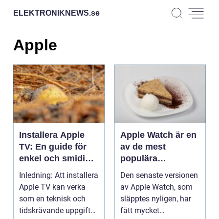
ELEKTRONIKNEWS.
se
Apple
Installera Apple
Apple Watch är en
TV: En guide för
av de mest
enkel och smidig
populära
installation
smartklockorna på
Inledning: Att installera
Den senaste versionen
marknaden idag
Apple TV kan verka
av Apple Watch, som
som en teknisk och
släpptes nyligen, har
tidskrävande uppgift
fått mycket