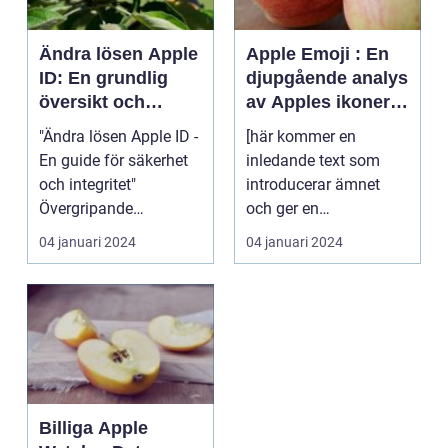
Ändra lösen Apple
Apple Emoji : En
ID: En grundlig
djupgående analys
översikt och
av Apples ikoner
historisk
och symbolspråk
"Ändra lösen Apple ID -
[här kommer en
genomgång
En guide för säkerhet
inledande text som
och integritet"
introducerar ämnet
Övergripande
och ger en
förståelse av att
övergripande
04 januari 2024
04 januari 2024
ändra...
beskrivning av Apple
Em...
Billiga Apple