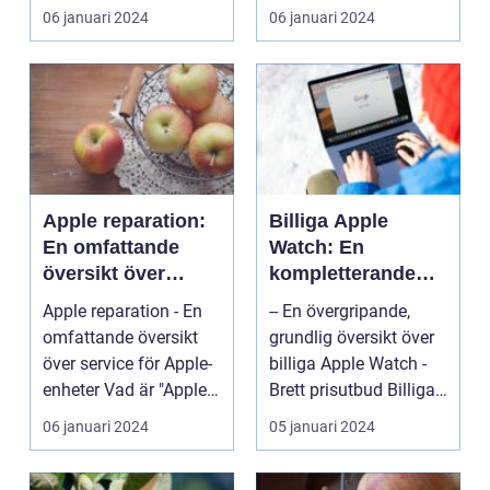
för många. Men ...
uppmärksamhet och
06 januari 2024
06 januari 2024
hyllni...
Apple reparation:
Billiga Apple
En omfattande
Watch: En
översikt över
kompletterande
service för Apple-
guide för sparande
Apple reparation - En
-- En övergripande,
enheter
på smarta klockor
omfattande översikt
grundlig översikt över
över service för Apple-
billiga Apple Watch -
enheter Vad är "Apple
Brett prisutbud Billiga
reparation"...
Apple Watch...
06 januari 2024
05 januari 2024