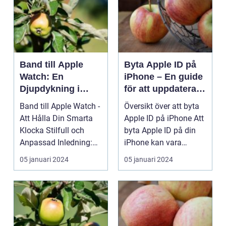
Band till Apple
Byta Apple ID på
Watch: En
iPhone – En guide
Djupdykning i
för att uppdatera
Tillbehöret för Din
ditt användarkonto
Band till Apple Watch -
Översikt över att byta
Smarta Klocka
Att Hålla Din Smarta
Apple ID på iPhone Att
Klocka Stilfull och
byta Apple ID på din
Anpassad Inledning:
iPhone kan vara
Apple Watch ha...
nödvändigt av ol...
05 januari 2024
05 januari 2024