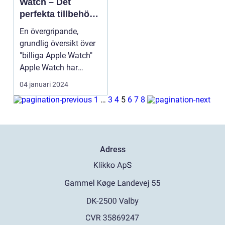
Watch – Det
perfekta tillbehöret
för dig
En övergripande,
grundlig översikt över
"billiga Apple Watch"
Apple Watch har
snabbt blivit ett av ...
04 januari 2024
1
…
3
4
5
6
7
8
Adress