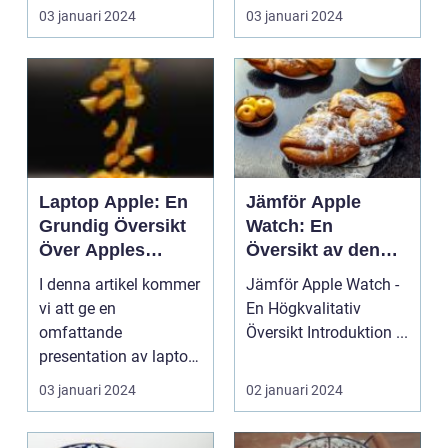
funktioner". Vi...
Apple Watch är en ...
03 januari 2024
03 januari 2024
Laptop Apple: En
Jämför Apple
Grundig Översikt
Watch: En
Över Apples
Översikt av den
Bärbara Datorer
Populära
I denna artikel kommer
Jämför Apple Watch -
Smartklockan
vi att ge en
En Högkvalitativ
omfattande
Översikt Introduktion ...
presentation av laptop
apple, inklusive dess
03 januari 2024
02 januari 2024
olika ty...