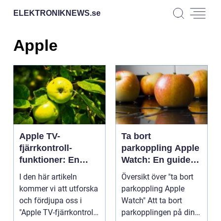
ELEKTRONIKNEWS.
se
Apple
Apple TV-
Ta bort
fjärrkontroll-
parkoppling Apple
funktioner: En
Watch: En guide
omfattande
till att koppla bort
I den här artikeln
Översikt över "ta bort
översikt
din Apple Watch
kommer vi att utforska
parkoppling Apple
från din enhet
och fördjupa oss i
Watch" Att ta bort
"Apple TV-fjärrkontroll-
parkopplingen på din