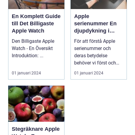
En Komplett Guide
Apple
till Det Billigaste
serienummer En
Apple Watch
djupdykning i
världen av unika
Den Billigaste Apple
För att förstå Apple
identifierare
Watch - En Översikt
serienummer och
Introduktion: ...
deras betydelse
behöver vi först och
främst förstå vad de är
01 januari 2024
01 januari 2024
oc...
Stegräknare Apple