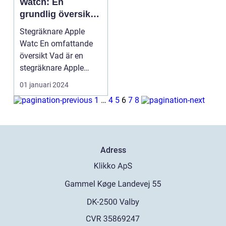
Watch: En
grundlig översikt
över funktioner
Stegräknare Apple
och populära
Watc En omfattande
modeller
översikt Vad är en
stegräknare Apple
Watch? ...
01 januari 2024
1
…
4
5
6
7
8
Adress