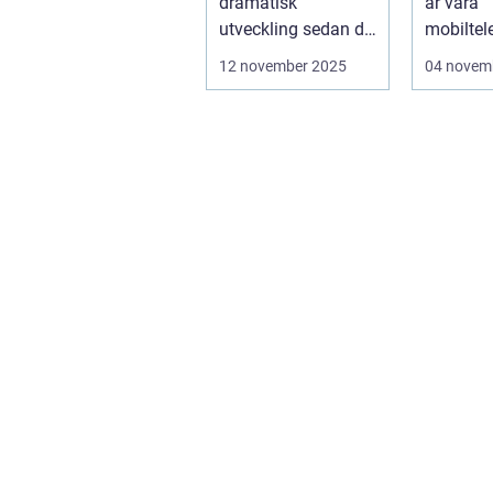
dramatisk
är våra
utveckling sedan de
mobiltel
första bärbara
central d
12 november 2025
04 novem
model...