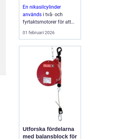
och skoter
En nikasilcylinder
används
i två- och
fyrtaktsmotorer för att
ge längre livslängd,
01 februari 2026
bättre prestanda och
lägre friktion. Ytan på
cylindern beläggs med
en hård
nickelkiselkarbid-
beläggning som tål höga
varvtal,...
Utforska fördelarna
med balansblock för