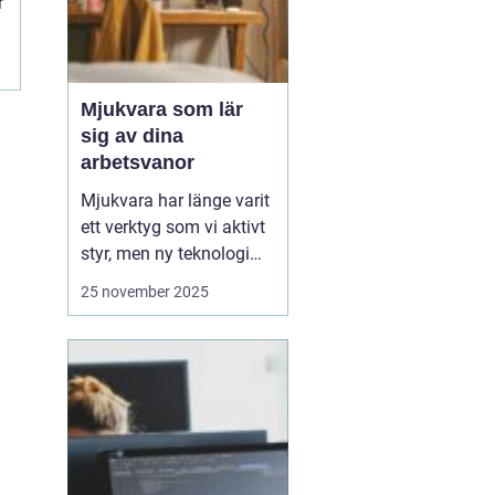
r
Mjukvara som lär
sig av dina
arbetsvanor
Mjukvara har länge varit
ett verktyg som vi aktivt
styr, men ny teknologi
gör att program idag kan
25 november 2025
bli mer än bara passiva
hjälpmedel. Vissa
program kan analysera
hur du arbetar, vilka
appar du använder mest
och vilka uppgift...