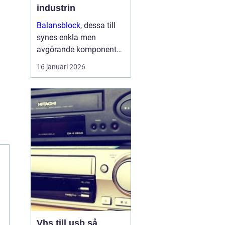
industrin
Balansblock
, dessa till
synes enkla men
avgörande komponenter,
har länge spelat en viktig
16 januari 2026
roll inom industrin. Det
handlar om att skapa en
jämvikt mellan
arbetsverktyg...
Vhs till usb så