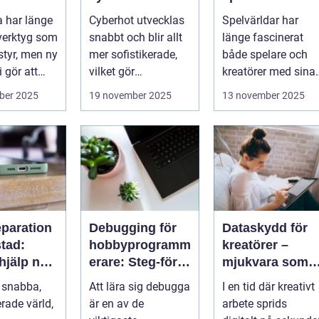
inspirerar
 har länge
Cyberhot utvecklas
Spelvärldar har
verklig
 verktyg som
snabbt och blir allt
länge fascinerat
stadsplanering
 styr, men ny
mer sofistikerade,
både spelare och
 gör att
vilket gör
kreatörer med sina
...
traditionella
detaljerad...
ber 2025
19 november 2025
13 november 2025
säkerh...
eparation
Debugging för
Dataskydd för
tad:
hobbyprogramm
kreatörer –
hjälp när
erare: Steg-för-
mjukvara som
en gått
steg-metoder
skyddar
 snabba,
Att lära sig debugga
I en tid där kreativt
intellektuellt
erade värld,
är en av de
arbete sprids
kapital