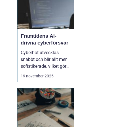
Framtidens AI-
drivna cyberförsvar
Cyberhot utvecklas
snabbt och blir allt mer
sofistikerade, vilket gör
traditionella
19 november 2025
säkerhetslösningar
otillräckliga. Framtidens
cybersäkerhet kräver
proaktiva och
intelligenta system som
kan identifiera, analysera
och n...