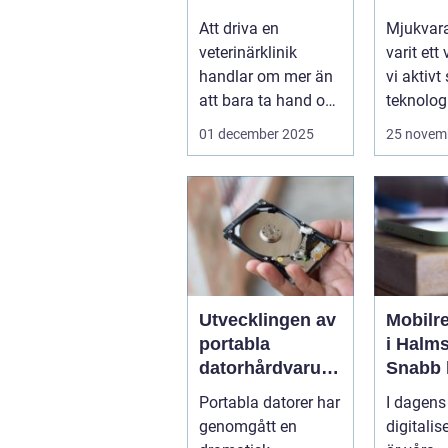
Att driva en
Mjukvara
veterinärklinik
varit ett
handlar om mer än
vi aktivt
att bara ta hand om
teknologi
djuren.
program 
01 december 2025
25 novem
Administrativa ...
Utvecklingen av
Mobilr
portabla
i Halms
datorhårdvarulö
Snabb 
sningar
telefon
Portabla datorer har
I dagens
sönder
genomgått en
digitalis