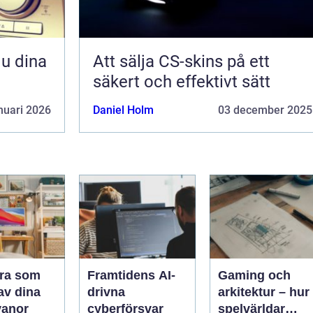
Att sälja CS-skins på ett
säkert och effektivt sätt
nuari 2026
Daniel Holm
03 december 2025
ra som
Framtidens AI-
Gaming och
 av dina
drivna
arkitektur – hur
vanor
cyberförsvar
spelvärldar