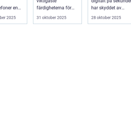
viktigaste
digitalt på sekunde
efoner en
färdigheterna för
har skyddet av
el av v&ar...
alla
intellektuellt ka...
ber 2025
31 oktober 2025
28 oktober 2025
hobbyprogramm...