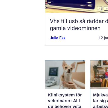
Vhs till usb så räddar du dina
gamla videominnen
Julia Ekk
12 ja
Kliniksystem för
Mjukva
veterinärer: Allt
lär sig
du behöver veta
arbets