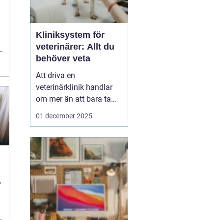
Kliniksystem för
veterinärer: Allt du
behöver veta
Att driva en
veterinärklinik handlar
om mer än att bara ta
hand om djuren.
01 december 2025
Administrativa uppgifter
kan snabbt bli
överväldigande, och
kliniksystem för en
veterinär blir verktyget
som underlättar denna
börda. G...