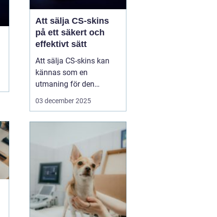
Att sälja CS-skins
på ett säkert och
effektivt sätt
Att sälja CS-skins kan
kännas som en
utmaning för den
oinvigde, men med rätt
03 december 2025
strategi och plattform
kan det bli en både säker
och lönsam affär. CS-
skins, eller Counter-
Strike: Global Offensive
(CS:GO) skins, &...