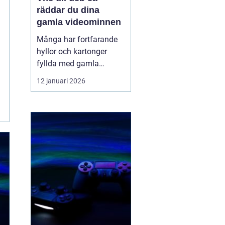
räddar du dina
gamla videominnen
Många har fortfarande
hyllor och kartonger
fyllda med gamla
videoband. Bröllop,
12 januari 2026
skolavslutningar,
födelsedagar och
vardagsklipp från 80-
och 90-talet ligger kvar
på kassetter som knappt
går att spela upp längre.
Samtidigt försvinner
fungerande videos...