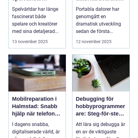
inspirerar verklig
ingar
Spelvärldar har länge
Portabla datorer har
stadsplanering
fascinerat både
genomgått en
spelare och kreatörer
dramatisk utveckling
med sina detaljerad...
sedan de första
bärbara model...
13 november 2025
12 november 2025
Mobilreparation i
Debugging för
Halmstad: Snabb
hobbyprogrammer
hjälp när telefonen
are: Steg-för-steg-
gått sönder
metoder
I dagens snabba,
Att lära sig debugga är
digitaliserade värld, är
en av de viktigaste