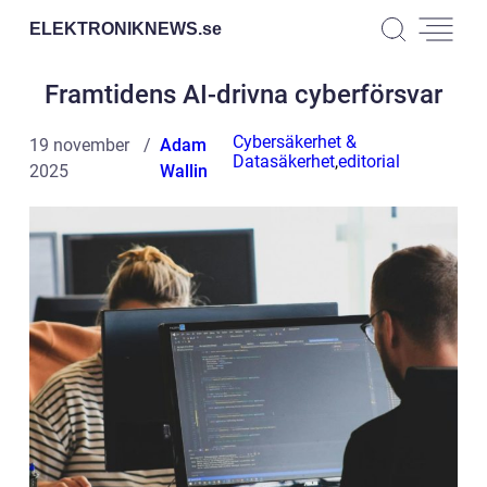
ELEKTRONIKNEWS.
se
Framtidens AI-drivna cyberförsvar
Cybersäkerhet &
19 november
Adam
Datasäkerhet
,
editorial
2025
Wallin