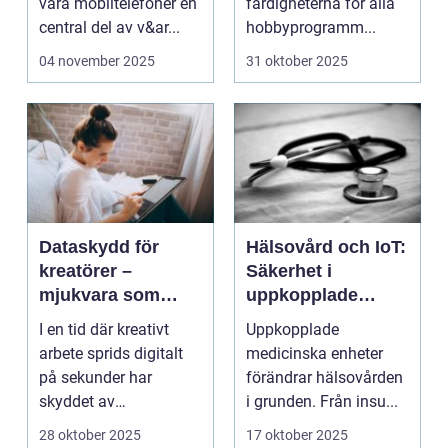
våra mobiltelefoner en
färdigheterna för alla
central del av v&ar...
hobbyprogramm...
04 november 2025
31 oktober 2025
Dataskydd för
Hälsovård och IoT:
kreatörer –
Säkerhet i
mjukvara som
uppkopplade
skyddar
medicinska
I en tid där kreativt
Uppkopplade
intellektuellt
enheter
arbete sprids digitalt
medicinska enheter
kapital
på sekunder har
förändrar hälsovården
skyddet av
i grunden. Från insu...
intellektuellt ka...
28 oktober 2025
17 oktober 2025