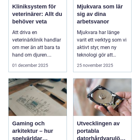
Kliniksystem för
Mjukvara som lär
veterinärer: Allt du
sig av dina
behöver veta
arbetsvanor
Att driva en
Mjukvara har länge
veterinärklinik handlar
varit ett verktyg som vi
om mer än att bara ta
aktivt styr, men ny
hand om djuren.
teknologi gör att
Administrativa ...
program ...
01 december 2025
25 november 2025
Gaming och
Utvecklingen av
arkitektur – hur
portabla
spelvärldar
datorhårdvarulösn