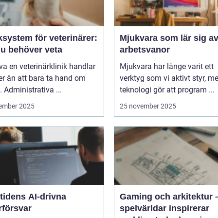
ksystem för veterinärer:
Mjukvara som lär sig av
du behöver veta
arbetsvanor
iva en veterinärklinik handlar
Mjukvara har länge varit ett
r än att bara ta hand om
verktyg som vi aktivt styr, m
. Administrativa ...
teknologi gör att program ...
ember 2025
25 november 2025
tidens AI-drivna
Gaming och arkitektur 
rförsvar
spelvärldar inspirerar