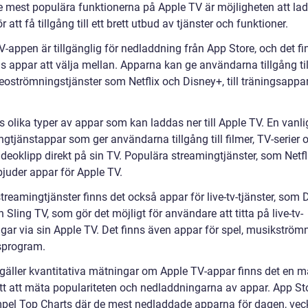
e mest populära funktionerna på Apple TV är möjligheten att la
r att få tillgång till ett brett utbud av tjänster och funktioner.
-appen är tillgänglig för nedladdning från App Store, och det fi
s appar att välja mellan. Apparna kan ge användarna tillgång till
deoströmningstjänster som Netflix och Disney+, till träningsappa
s olika typer av appar som kan laddas ner till Apple TV. En vanli
gtjänstappar som ger användarna tillgång till filmer, TV-serier 
deoklipp direkt på sin TV. Populära streamingtjänster, som Netfl
bjuder appar för Apple TV.
treamingtjänster finns det också appar för live-tv-tjänster, som 
Sling TV, som gör det möjligt för användare att titta på live-tv-
gar via sin Apple TV. Det finns även appar för spel, musikström
sprogram.
 gäller kvantitativa mätningar om Apple TV-appar finns det en 
ätt att mäta populariteten och nedladdningarna av appar. App St
empel Top Charts där de mest nedladdade apparna för dagen, ve