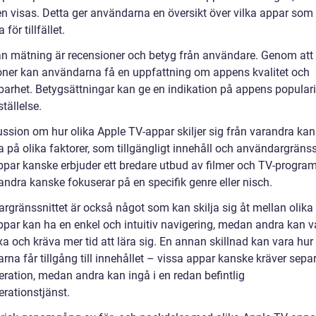
 visas. Detta ger användarna en översikt över vilka appar som
för tillfället.
n mätning är recensioner och betyg från användare. Genom att
oner kan användarna få en uppfattning om appens kvalitet och
arhet. Betygsättningar kan ge en indikation på appens populari
ställelse.
ussion om hur olika Apple TV-appar skiljer sig från varandra kan
 på olika faktorer, som tillgängligt innehåll och användargränss
ppar kanske erbjuder ett bredare utbud av filmer och TV-program
ndra kanske fokuserar på en specifik genre eller nisch.
rgränssnittet är också något som kan skilja sig åt mellan olika
ppar kan ha en enkel och intuitiv navigering, medan andra kan 
a och kräva mer tid att lära sig. En annan skillnad kan vara hur
na får tillgång till innehållet – vissa appar kanske kräver sepa
ration, medan andra kan ingå i en redan befintlig
rationstjänst.