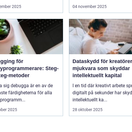
ember 2025
04 november 2025
gging för
Dataskydd för kreatörer
yprogrammerare: Steg-
mjukvara som skyddar
steg-metoder
intellektuellt kapital
ra sig debugga är en av de
I en tid där kreativt arbete sp
aste färdigheterna för alla
digitalt på sekunder har sky
programm...
intellektuellt ka...
ober 2025
28 oktober 2025