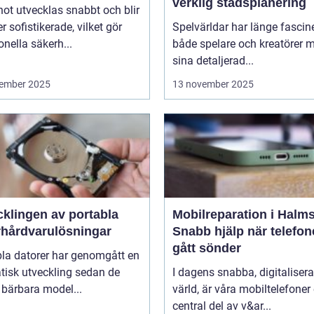
verklig stadsplanering
ot utvecklas snabbt och blir
er sofistikerade, vilket gör
Spelvärldar har länge fascin
ionella säkerh...
både spelare och kreatörer 
sina detaljerad...
ember 2025
13 november 2025
cklingen av portabla
Mobilreparation i Halms
rhårdvarulösningar
Snabb hjälp när telefo
gått sönder
bla datorer har genomgått en
tisk utveckling sedan de
I dagens snabba, digitaliser
 bärbara model...
värld, är våra mobiltelefoner
central del av v&ar...