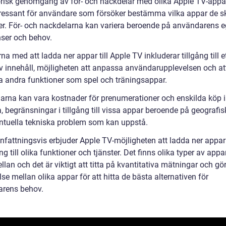
orisk genomgång av för- och nackdelar med olika Apple TV-appa
tressant för användare som försöker bestämma vilka appar de s
er. För- och nackdelarna kan variera beroende på användarens 
nser och behov.
na med att ladda ner appar till Apple TV inkluderar tillgång till et
v innehåll, möjligheten att anpassa användarupplevelsen och a
 andra funktioner som spel och träningsappar.
arna kan vara kostnader för prenumerationer och enskilda köp i
 begränsningar i tillgång till vissa appar beroende på geografis
ntuella tekniska problem som kan uppstå.
attningsvis erbjuder Apple TV-möjligheten att ladda ner appar 
ång till olika funktioner och tjänster. Det finns olika typer av appa
llan och det är viktigt att titta på kvantitativa mätningar och gö
se mellan olika appar för att hitta de bästa alternativen för
rens behov.