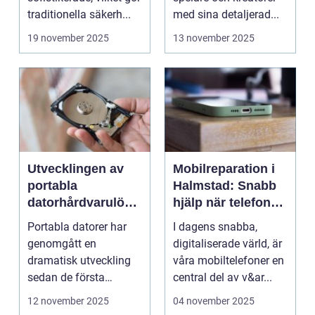
traditionella säkerh...
med sina detaljerad...
19 november 2025
13 november 2025
Utvecklingen av
Mobilreparation i
portabla
Halmstad: Snabb
datorhårdvarulösn
hjälp när telefonen
ingar
gått sönder
Portabla datorer har
I dagens snabba,
genomgått en
digitaliserade värld, är
dramatisk utveckling
våra mobiltelefoner en
sedan de första
central del av v&ar...
bärbara model...
12 november 2025
04 november 2025