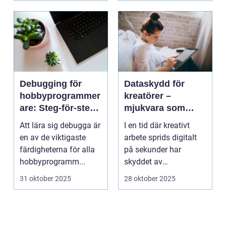
Debugging för
Dataskydd för
hobbyprogrammer
kreatörer –
are: Steg-för-steg-
mjukvara som
metoder
skyddar
Att lära sig debugga är
I en tid där kreativt
intellektuellt
en av de viktigaste
arbete sprids digitalt
kapital
färdigheterna för alla
på sekunder har
hobbyprogramm...
skyddet av
intellektuellt ka...
31 oktober 2025
28 oktober 2025