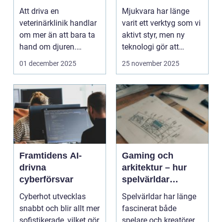
Att driva en
Mjukvara har länge
veterinärklinik handlar
varit ett verktyg som vi
om mer än att bara ta
aktivt styr, men ny
hand om djuren.
teknologi gör att
Administrativa ...
program ...
01 december 2025
25 november 2025
Framtidens AI-
Gaming och
drivna
arkitektur – hur
cyberförsvar
spelvärldar
inspirerar verklig
Cyberhot utvecklas
Spelvärldar har länge
stadsplanering
snabbt och blir allt mer
fascinerat både
sofistikerade, vilket gör
spelare och kreatörer