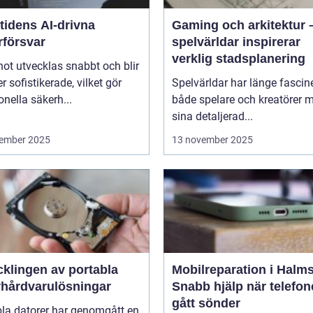
tidens AI-drivna
Gaming och arkitektur 
rförsvar
spelvärldar inspirerar
verklig stadsplanering
ot utvecklas snabbt och blir
er sofistikerade, vilket gör
Spelvärldar har länge fascin
ionella säkerh...
både spelare och kreatörer 
sina detaljerad...
ember 2025
13 november 2025
cklingen av portabla
Mobilreparation i Halms
rhårdvarulösningar
Snabb hjälp när telefo
gått sönder
bla datorer har genomgått en