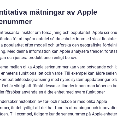
titativa mätningar av Apple
ienummer
intressanta insikter om försäljning och popularitet. Apple serie
ndas för att spåra antalet sålda enheter inom ett visst tidsinterv
ga popularitet efter modell och utforska den geografiska fördeln
ning. Med denna information kan Apple analysera trender, föruts
ågan och justera produktionen enligt behov.
derna mellan olika Apple serienummer kan vara betydande och 
 enhetens funktionalitet och värde. Till exempel kan äldre seri
 kompatibilitetsbegränsning med nyare systemuppdateringar ell
r. Det är viktigt att förstå dessa skillnader innan man köper en 
ller försöker använda en äldre enhet med nyare funktioner.
undersöker historiken av för- och nackdelar med olika Apple
mer, är det tydligt att det har funnits utmaningar och innovatio
ägen. Till exempel, tidigare kunde serienummer på Apple-enheter