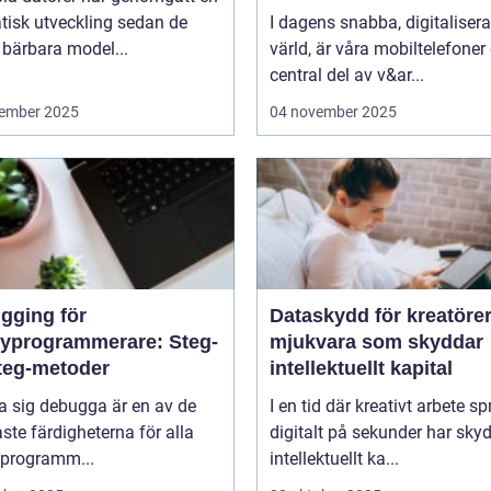
tisk utveckling sedan de
I dagens snabba, digitaliser
 bärbara model...
värld, är våra mobiltelefoner
central del av v&ar...
ember 2025
04 november 2025
gging för
Dataskydd för kreatörer
yprogrammerare: Steg-
mjukvara som skyddar
steg-metoder
intellektuellt kapital
ra sig debugga är en av de
I en tid där kreativt arbete sp
aste färdigheterna för alla
digitalt på sekunder har sky
programm...
intellektuellt ka...