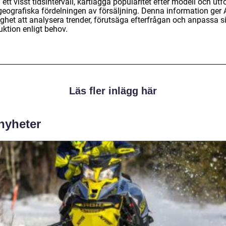
ett visst tidsintervall, kartlägga popularitet efter modell och utf
geografiska fördelningen av försäljning. Denna information ger 
ighet att analysera trender, förutsäga efterfrågan och anpassa s
uktion enligt behov.
Läs fler inlägg här
 nyheter