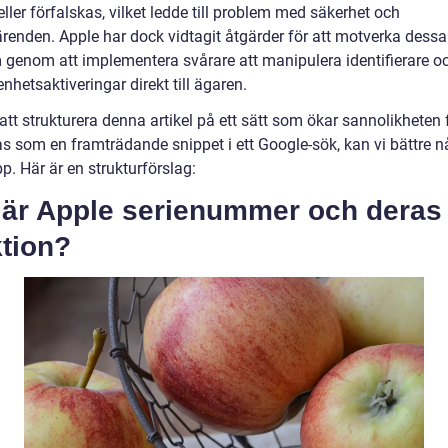
ller förfalskas, vilket ledde till problem med säkerhet och
ärenden. Apple har dock vidtagit åtgärder för att motverka dessa
 genom att implementera svårare att manipulera identifierare o
nhetsaktiveringar direkt till ägaren.
t strukturera denna artikel på ett sätt som ökar sannolikheten f
as som en framträdande snippet i ett Google-sök, kan vi bättre n
. Här är en strukturförslag:
 är Apple serienummer och deras
ktion?