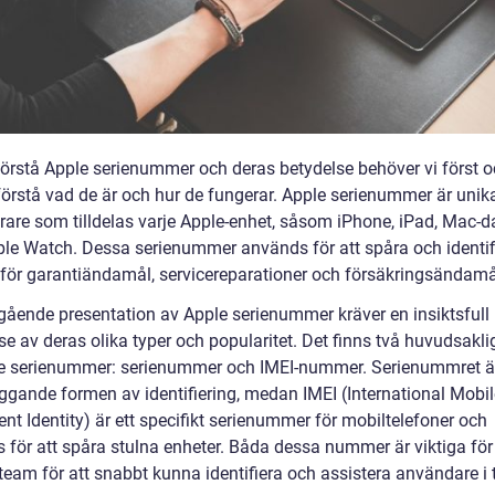
 förstå Apple serienummer och deras betydelse behöver vi först 
förstå vad de är och hur de fungerar. Apple serienummer är unik
erare som tilldelas varje Apple-enhet, såsom iPhone, iPad, Mac-d
pple Watch. Dessa serienummer används för att spåra och identif
 för garantiändamål, servicereparationer och försäkringsändamå
gående presentation av Apple serienummer kräver en insiktsfull
se av deras olika typer och popularitet. Det finns två huvudsakli
e serienummer: serienummer och IMEI-nummer. Serienummret ä
ggande formen av identifiering, medan IMEI (International Mobil
t Identity) är ett specifikt serienummer för mobiltelefoner och
 för att spåra stulna enheter. Båda dessa nummer är viktiga för
team för att snabbt kunna identifiera och assistera användare i 