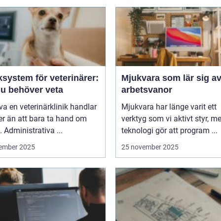
ksystem för veterinärer:
Mjukvara som lär sig av
du behöver veta
arbetsvanor
iva en veterinärklinik handlar
Mjukvara har länge varit ett
r än att bara ta hand om
verktyg som vi aktivt styr, m
. Administrativa ...
teknologi gör att program ...
ember 2025
25 november 2025