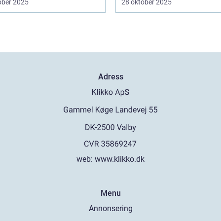
ober 2025
28 oktober 2025
Adress
web:
www.klikko.dk
Menu
Annonsering