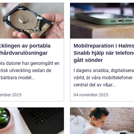
cklingen av portabla
Mobilreparation i Halms
rhårdvarulösningar
Snabb hjälp när telefo
gått sönder
bla datorer har genomgått en
tisk utveckling sedan de
I dagens snabba, digitaliser
 bärbara model...
värld, är våra mobiltelefoner
central del av v&ar...
ember 2025
04 november 2025