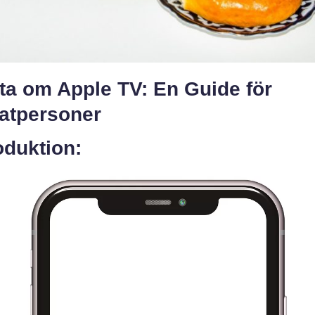
ta om Apple TV: En Guide för
vatpersoner
oduktion: