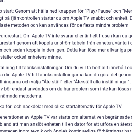
er:
b start: Genom att hålla ned knappen för ”Play/Pause” och ”Me
t på fjärrkontrollen startar du om Apple TV snabbt och enkelt. D
laste metoden och kan användas för de flesta mindre problem.
arurestart: Om Apple TV inte svarar eller är helt frusen kan du g
urestart genom att koppla ur strömkabeln från enheten, vänta i 
r och sedan koppla in den igen. Detta kan lösa mer allvarliga p
rställer också enhetens minne.
tällning till fabriksinställningar: Om du vill ta bort allt innehåll o
la din Apple TV till fabriksinställningarna kan du göra det genom
tällningarna och välja ”Återställ” eller ”Återställ alla inställningar”
tiv bör endast användas om du har problem som inte kan lösas
e nämnda metoderna.
ka för- och nackdelar med olika startalternativ för Apple TV
 generationer av Apple TV var starta om alternativen begränsade
bland att man anslöt enheten till en dator för att utföra en återst
mstegen inom teknik och Apple’s kontinuerliga förbättringar har 