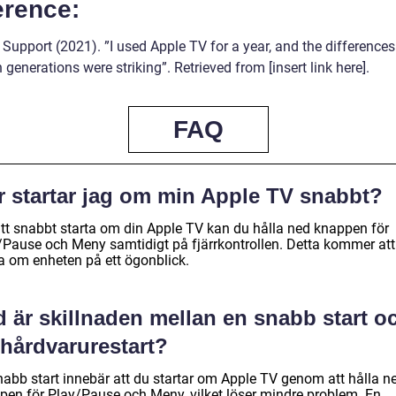
erence:
Support (2021). ”I used Apple TV for a year, and the differences
generations were striking”. Retrieved from [insert link here].
FAQ
r startar jag om min Apple TV snabbt?
att snabbt starta om din Apple TV kan du hålla ned knappen för
/Pause och Meny samtidigt på fjärrkontrollen. Detta kommer att
ta om enheten på ett ögonblick.
 är skillnaden mellan en snabb start o
 hårdvarurestart?
nabb start innebär att du startar om Apple TV genom att hålla n
pen för Play/Pause och Meny, vilket löser mindre problem. En