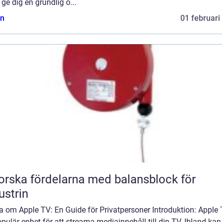
t ge dig en grundlig ö...
n
01 februari
orska fördelarna med balansblock för
ustrin
a om Apple TV: En Guide för Privatpersoner Introduktion: Apple 
pulär enhet för att streama mediainnehåll till din TV. Ibland ka