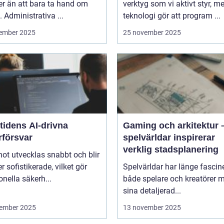
r än att bara ta hand om
verktyg som vi aktivt styr, m
. Administrativa ...
teknologi gör att program ...
ember 2025
25 november 2025
tidens AI-drivna
Gaming och arkitektur 
rförsvar
spelvärldar inspirerar
verklig stadsplanering
ot utvecklas snabbt och blir
er sofistikerade, vilket gör
Spelvärldar har länge fascin
ionella säkerh...
både spelare och kreatörer 
sina detaljerad...
ember 2025
13 november 2025