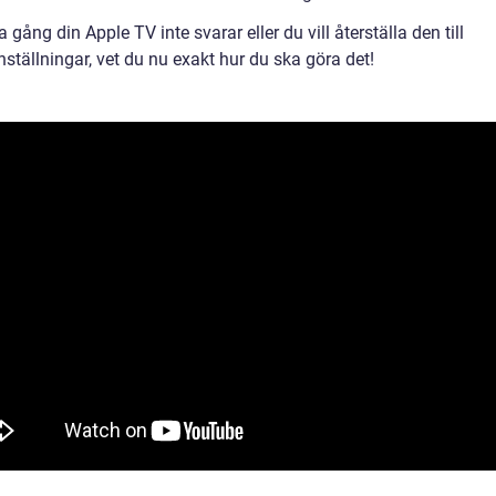
 gång din Apple TV inte svarar eller du vill återställa den till
nställningar, vet du nu exakt hur du ska göra det!