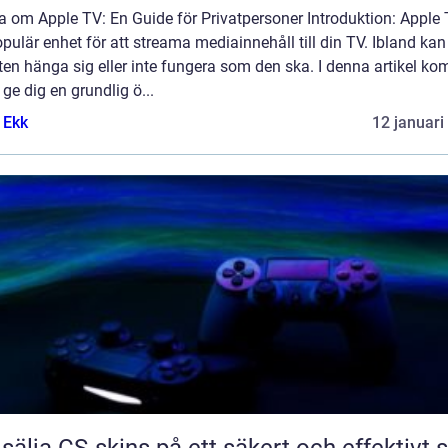
a om Apple TV: En Guide för Privatpersoner Introduktion: Apple 
pulär enhet för att streama mediainnehåll till din TV. Ibland ka
en hänga sig eller inte fungera som den ska. I denna artikel k
t ge dig en grundlig ö...
 Ekk
12 januari
 sälja CS-skins på ett säkert och effektivt s