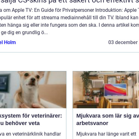
a om Apple TV: En Guide för Privatpersoner Introduktion: Apple 
pulär enhet för att streama mediainnehåll till din TV. Ibland ka
en hänga sig eller inte fungera som den ska. I denna artikel k
t ge dig en grundlig ö...
el Holm
03 december
ksystem för veterinärer:
Mjukvara som lär sig av
du behöver veta
arbetsvanor
iva en veterinärklinik handlar
Mjukvara har länge varit ett