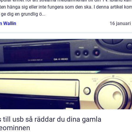
en hänga sig eller inte fungera som den ska. I denna artikel k
t ge dig en grundlig ö...
 Wallin
16 januari
sb så räddar du dina gamla
deominnen