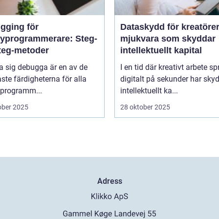
gging för
Dataskydd för kreatörer
yprogrammerare: Steg-
mjukvara som skyddar
steg-metoder
intellektuellt kapital
ra sig debugga är en av de
I en tid där kreativt arbete sp
aste färdigheterna för alla
digitalt på sekunder har sky
programm...
intellektuellt ka...
ober 2025
28 oktober 2025
Adress