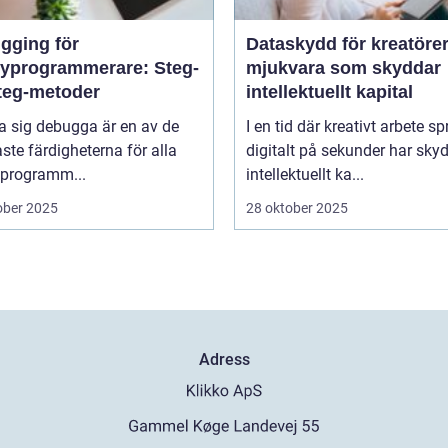
gging för
Dataskydd för kreatörer
yprogrammerare: Steg-
mjukvara som skyddar
steg-metoder
intellektuellt kapital
ra sig debugga är en av de
I en tid där kreativt arbete sp
aste färdigheterna för alla
digitalt på sekunder har sky
programm...
intellektuellt ka...
ober 2025
28 oktober 2025
Adress