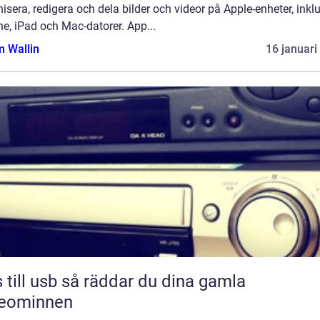
isera, redigera och dela bilder och videor på Apple-enheter, inkl
e, iPad och Mac-datorer. App...
 Wallin
16 januari
sb så räddar du dina gamla
deominnen