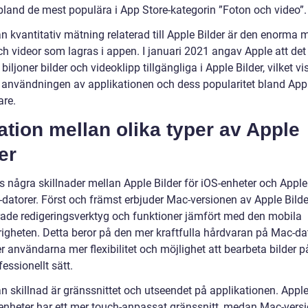
bland de mest populära i App Store-kategorin ”Foton och video”.
n kvantitativ mätning relaterad till Apple Bilder är den enorma
ch videor som lagras i appen. I januari 2021 angav Apple att det
 biljoner bilder och videoklipp tillgängliga i Apple Bilder, vilket v
användningen av applikationen och dess popularitet bland App
re.
ation mellan olika typer av Apple
er
s några skillnader mellan Apple Bilder för iOS-enheter och Apple
datorer. Först och främst erbjuder Mac-versionen av Apple Bilder
ade redigeringsverktyg och funktioner jämfört med den mobila
igheten. Detta beror på den mer kraftfulla hårdvaran på Mac-dat
er användarna mer flexibilitet och möjlighet att bearbeta bilder p
essionellt sätt.
n skillnad är gränssnittet och utseendet på applikationen. Apple
-enheter har ett mer touch-anpassat gränssnitt, medan Mac-vers