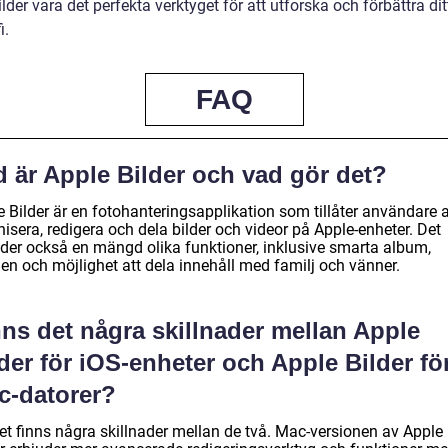
lder vara det perfekta verktyget för att utforska och förbättra dit
i.
FAQ
d är Apple Bilder och vad gör det?
 Bilder är en fotohanteringsapplikation som tillåter användare a
isera, redigera och dela bilder och videor på Apple-enheter. Det
uder också en mängd olika funktioner, inklusive smarta album,
en och möjlighet att dela innehåll med familj och vänner.
ns det några skillnader mellan Apple
der för iOS-enheter och Apple Bilder fö
c-datorer?
det finns några skillnader mellan de två. Mac-versionen av Apple