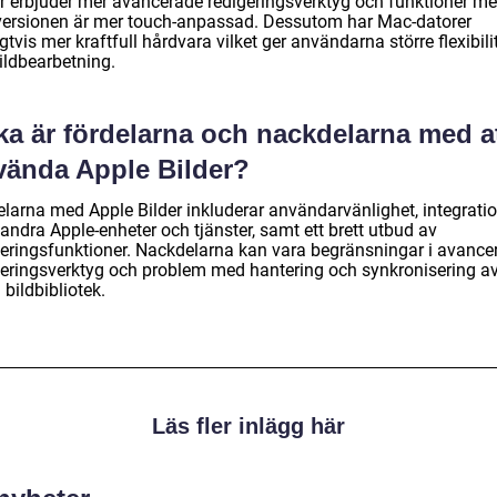
er erbjuder mer avancerade redigeringsverktyg och funktioner m
versionen är mer touch-anpassad. Dessutom har Mac-datorer
gtvis mer kraftfull hårdvara vilket ger användarna större flexibili
ildbearbetning.
ka är fördelarna och nackdelarna med a
vända Apple Bilder?
elarna med Apple Bilder inkluderar användarvänlighet, integrati
andra Apple-enheter och tjänster, samt ett brett utbud av
geringsfunktioner. Nackdelarna kan vara begränsningar i avance
geringsverktyg och problem med hantering och synkronisering a
 bildbibliotek.
Läs fler inlägg här