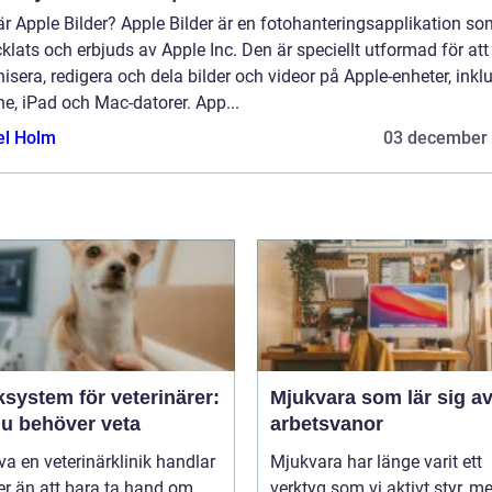
r Apple Bilder? Apple Bilder är en fotohanteringsapplikation so
klats och erbjuds av Apple Inc. Den är speciellt utformad för att
isera, redigera och dela bilder och videor på Apple-enheter, inkl
e, iPad och Mac-datorer. App...
el Holm
03 december
ksystem för veterinärer:
Mjukvara som lär sig av
du behöver veta
arbetsvanor
iva en veterinärklinik handlar
Mjukvara har länge varit ett
r än att bara ta hand om
verktyg som vi aktivt styr, m