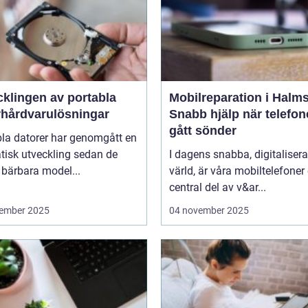
cklingen av portabla
Mobilreparation i Halms
rhårdvarulösningar
Snabb hjälp när telefo
gått sönder
bla datorer har genomgått en
tisk utveckling sedan de
I dagens snabba, digitaliser
 bärbara model...
värld, är våra mobiltelefoner
central del av v&ar...
ember 2025
04 november 2025