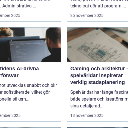
. Administrativa ...
teknologi gör att program ...
ember 2025
25 november 2025
tidens AI-drivna
Gaming och arkitektur 
rförsvar
spelvärldar inspirerar
verklig stadsplanering
ot utvecklas snabbt och blir
er sofistikerade, vilket gör
Spelvärldar har länge fascin
ionella säkerh...
både spelare och kreatörer 
sina detaljerad...
ember 2025
13 november 2025