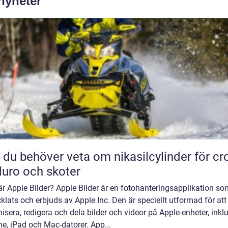
 nyheter
t du behöver veta om nikasilcylinder för cr
uro och skoter
r Apple Bilder? Apple Bilder är en fotohanteringsapplikation so
klats och erbjuds av Apple Inc. Den är speciellt utformad för att
isera, redigera och dela bilder och videor på Apple-enheter, inkl
e, iPad och Mac-datorer. App...