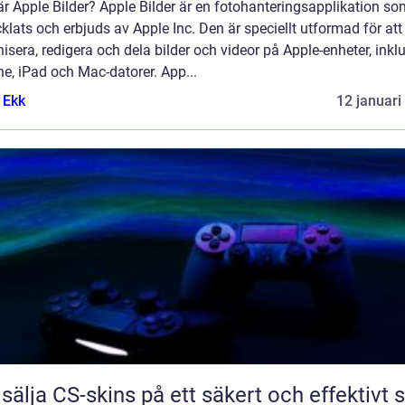
r Apple Bilder? Apple Bilder är en fotohanteringsapplikation so
klats och erbjuds av Apple Inc. Den är speciellt utformad för att
isera, redigera och dela bilder och videor på Apple-enheter, inkl
e, iPad och Mac-datorer. App...
 Ekk
12 januari
 sälja CS-skins på ett säkert och effektivt s