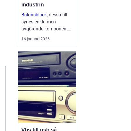
industrin
Balansblock
, dessa till
synes enkla men
avgörande komponenter,
har länge spelat en viktig
16 januari 2026
roll inom industrin. Det
handlar om att skapa en
jämvikt mellan
arbetsverktyg...
Vhs till usb så