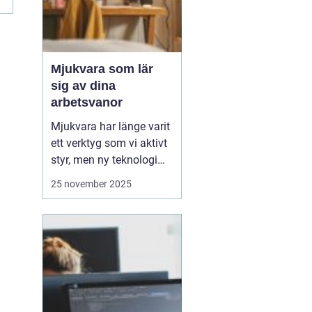
Mjukvara som lär
sig av dina
arbetsvanor
Mjukvara har länge varit
ett verktyg som vi aktivt
styr, men ny teknologi
gör att program idag kan
25 november 2025
bli mer än bara passiva
hjälpmedel. Vissa
program kan analysera
hur du arbetar, vilka
appar du använder mest
och vilka uppgift...