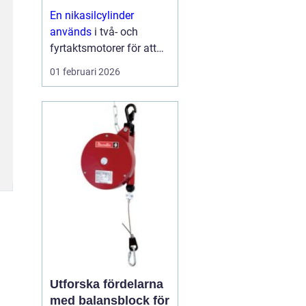
och skoter
En nikasilcylinder
används
i två- och
fyrtaktsmotorer för att
ge längre livslängd,
01 februari 2026
bättre prestanda och
lägre friktion. Ytan på
cylindern beläggs med
en hård
nickelkiselkarbid-
beläggning som tål höga
varvtal,...
Utforska fördelarna
med balansblock för