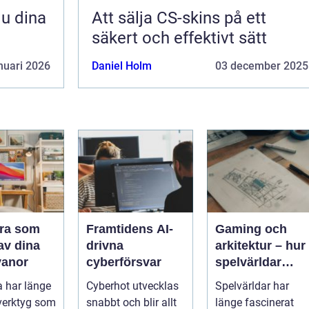
Att sälja CS-skins på ett
säkert och effektivt sätt
nuari 2026
Daniel Holm
03 december 2025
ra som
Framtidens AI-
Gaming och
 av dina
drivna
arkitektur – hur
vanor
cyberförsvar
spelvärldar
inspirerar
 har länge
Cyberhot utvecklas
Spelvärldar har
verklig
 verktyg som
snabbt och blir allt
länge fascinerat