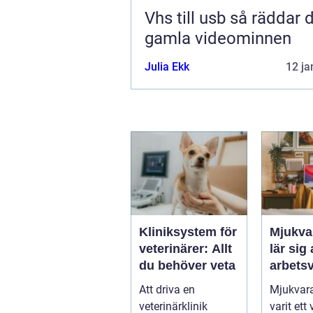
Vhs till usb så räddar du dina
gamla videominnen
Julia Ekk
12 ja
Kliniksystem för
Mjukva
veterinärer: Allt
lär sig
du behöver veta
arbets
Att driva en
Mjukvara
veterinärklinik
varit ett