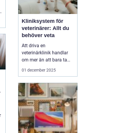
Kliniksystem för
veterinärer: Allt du
behöver veta
Att driva en
veterinärklinik handlar
om mer än att bara ta
hand om djuren.
01 december 2025
Administrativa uppgifter
kan snabbt bli
överväldigande, och
kliniksystem för en
veterinär blir verktyget
som underlättar denna
r
börda. G...