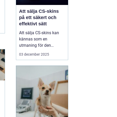
Att sälja CS-skins
på ett säkert och
effektivt sätt
Att sälja CS-skins kan
kännas som en
utmaning för den
oinvigde, men med rätt
03 december 2025
strategi och plattform
kan det bli en både säker
och lönsam affär. CS-
skins, eller Counter-
Strike: Global Offensive
(CS:GO) skins, &...