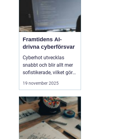
Framtidens AI-
drivna cyberförsvar
Cyberhot utvecklas
snabbt och blir allt mer
sofistikerade, vilket gör
traditionella
19 november 2025
säkerhetslösningar
otillräckliga. Framtidens
cybersäkerhet kräver
proaktiva och
intelligenta system som
kan identifiera, analysera
och n...