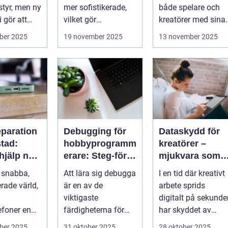
stadsplanering
 styr, men ny
mer sofistikerade,
både spelare och
 gör att
vilket gör
kreatörer med sina
...
traditionella
detaljerad...
ber 2025
19 november 2025
13 november 2025
säkerh...
eparation
Debugging för
Dataskydd för
tad:
hobbyprogramm
kreatörer –
hjälp när
erare: Steg-för-
mjukvara som
en gått
steg-metoder
skyddar
 snabba,
Att lära sig debugga
I en tid där kreativt
intellektuellt
erade värld,
är en av de
arbete sprids
kapital
viktigaste
digitalt på sekunde
efoner en
färdigheterna för
har skyddet av
el av v&ar...
alla
intellektuellt ka...
ber 2025
31 oktober 2025
28 oktober 2025