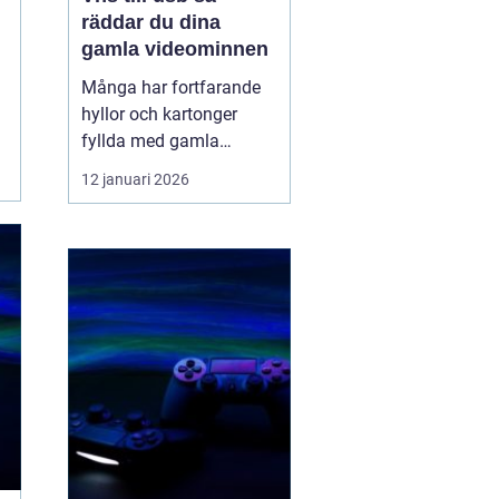
räddar du dina
gamla videominnen
Många har fortfarande
hyllor och kartonger
fyllda med gamla
videoband. Bröllop,
12 januari 2026
skolavslutningar,
födelsedagar och
vardagsklipp från 80-
och 90-talet ligger kvar
på kassetter som knappt
går att spela upp längre.
Samtidigt försvinner
fungerande videos...