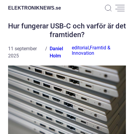
ELEKTRONIKNEWS.
se
Hur fungerar USB-C och varför är det
framtiden?
editorial
,
Framtid &
11 september
Daniel
Innovation
2025
Holm