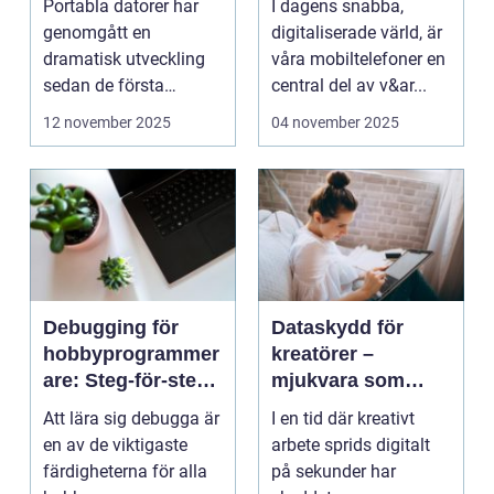
Portabla datorer har
I dagens snabba,
genomgått en
digitaliserade värld, är
dramatisk utveckling
våra mobiltelefoner en
sedan de första
central del av v&ar...
bärbara model...
12 november 2025
04 november 2025
Debugging för
Dataskydd för
hobbyprogrammer
kreatörer –
are: Steg-för-steg-
mjukvara som
metoder
skyddar
Att lära sig debugga är
I en tid där kreativt
intellektuellt
en av de viktigaste
arbete sprids digitalt
kapital
färdigheterna för alla
på sekunder har