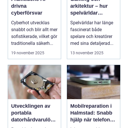
drivna
arkitektur – hur
cyberförsvar
spelvärldar
inspirerar verklig
Cyberhot utvecklas
Spelvärldar har länge
stadsplanering
snabbt och blir allt mer
fascinerat både
sofistikerade, vilket gör
spelare och kreatörer
traditionella säkerh...
med sina detaljerad...
19 november 2025
13 november 2025
Utvecklingen av
Mobilreparation i
portabla
Halmstad: Snabb
datorhårdvarulösn
hjälp när telefonen
ingar
gått sönder