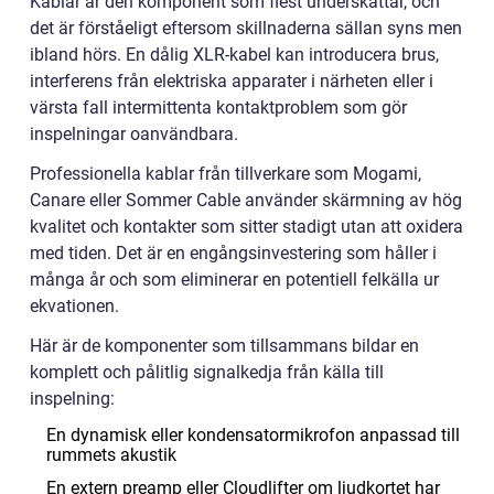
Kablar är den komponent som flest underskattar, och
det är förståeligt eftersom skillnaderna sällan syns men
ibland hörs. En dålig XLR-kabel kan introducera brus,
interferens från elektriska apparater i närheten eller i
värsta fall intermittenta kontaktproblem som gör
inspelningar oanvändbara.
Professionella kablar från tillverkare som Mogami,
Canare eller Sommer Cable använder skärmning av hög
kvalitet och kontakter som sitter stadigt utan att oxidera
med tiden. Det är en engångsinvestering som håller i
många år och som eliminerar en potentiell felkälla ur
ekvationen.
Här är de komponenter som tillsammans bildar en
komplett och pålitlig signalkedja från källa till
inspelning:
En dynamisk eller kondensatormikrofon anpassad till
rummets akustik
En extern preamp eller Cloudlifter om ljudkortet har