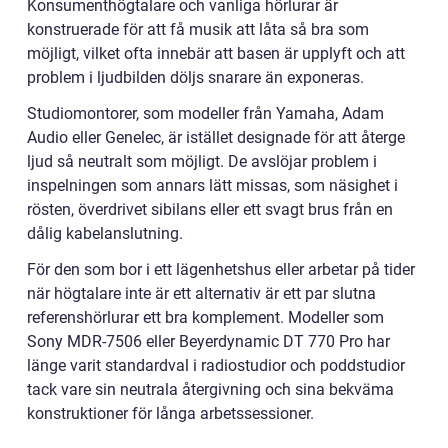
Konsumenthögtalare och vanliga hörlurar är
konstruerade för att få musik att låta så bra som
möjligt, vilket ofta innebär att basen är upplyft och att
problem i ljudbilden döljs snarare än exponeras.
Studiomontorer, som modeller från Yamaha, Adam
Audio eller Genelec, är istället designade för att återge
ljud så neutralt som möjligt. De avslöjar problem i
inspelningen som annars lätt missas, som näsighet i
rösten, överdrivet sibilans eller ett svagt brus från en
dålig kabelanslutning.
För den som bor i ett lägenhetshus eller arbetar på tider
när högtalare inte är ett alternativ är ett par slutna
referenshörlurar ett bra komplement. Modeller som
Sony MDR-7506 eller Beyerdynamic DT 770 Pro har
länge varit standardval i radiostudior och poddstudior
tack vare sin neutrala återgivning och sina bekväma
konstruktioner för långa arbetssessioner.