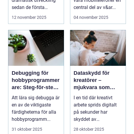
dramatisk utveckling
våra mobiltelefoner en
sedan de första
central del av v&ar...
bärbara model...
12 november 2025
04 november 2025
Debugging för
Dataskydd för
hobbyprogrammer
kreatörer –
are: Steg-för-steg-
mjukvara som
metoder
skyddar
Att lära sig debugga är
I en tid där kreativt
intellektuellt
en av de viktigaste
arbete sprids digitalt
kapital
färdigheterna för alla
på sekunder har
hobbyprogramm...
skyddet av
intellektuellt ka...
31 oktober 2025
28 oktober 2025