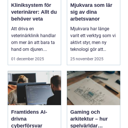
Kliniksystem för
Mjukvara som lär
veterinärer: Allt du
sig av dina
behöver veta
arbetsvanor
Att driva en
Mjukvara har länge
veterinärklinik handlar
varit ett verktyg som vi
om mer än att bara ta
aktivt styr, men ny
hand om djuren.
teknologi gör att
Administrativa ...
program ...
01 december 2025
25 november 2025
Framtidens AI-
Gaming och
drivna
arkitektur – hur
cyberförsvar
spelvärldar