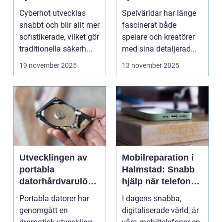
inspirerar verklig
Cyberhot utvecklas
Spelvärldar har länge
stadsplanering
snabbt och blir allt mer
fascinerat både
sofistikerade, vilket gör
spelare och kreatörer
traditionella säkerh...
med sina detaljerad...
19 november 2025
13 november 2025
Utvecklingen av
Mobilreparation i
portabla
Halmstad: Snabb
datorhårdvarulösn
hjälp när telefonen
ingar
gått sönder
Portabla datorer har
I dagens snabba,
genomgått en
digitaliserade värld, är