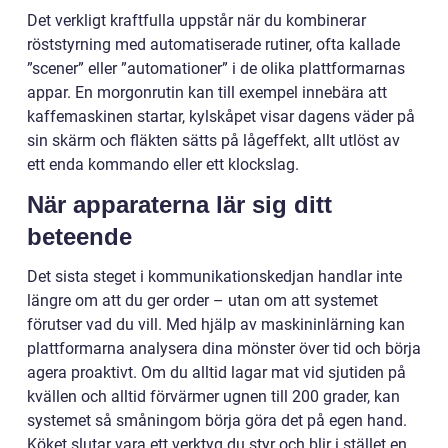
Det verkligt kraftfulla uppstår när du kombinerar
röststyrning med automatiserade rutiner, ofta kallade
”scener” eller ”automationer” i de olika plattformarnas
appar. En morgonrutin kan till exempel innebära att
kaffemaskinen startar, kylskåpet visar dagens väder på
sin skärm och fläkten sätts på lågeffekt, allt utlöst av
ett enda kommando eller ett klockslag.
När apparaterna lär sig ditt
beteende
Det sista steget i kommunikationskedjan handlar inte
längre om att du ger order – utan om att systemet
förutser vad du vill. Med hjälp av maskininlärning kan
plattformarna analysera dina mönster över tid och börja
agera proaktivt. Om du alltid lagar mat vid sjutiden på
kvällen och alltid förvärmer ugnen till 200 grader, kan
systemet så småningom börja göra det på egen hand.
Köket slutar vara ett verktyg du styr och blir i stället en