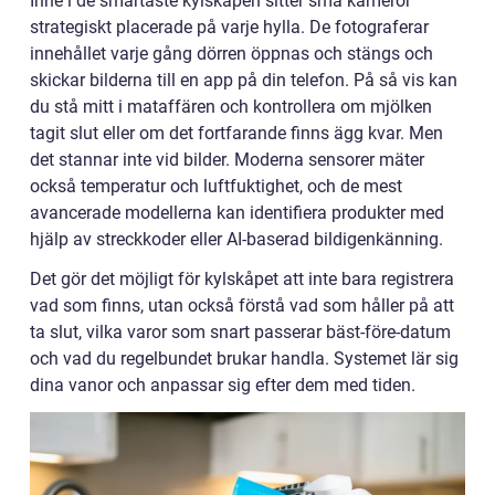
Inne i de smartaste kylskåpen sitter små kameror
strategiskt placerade på varje hylla. De fotograferar
innehållet varje gång dörren öppnas och stängs och
skickar bilderna till en app på din telefon. På så vis kan
du stå mitt i mataffären och kontrollera om mjölken
tagit slut eller om det fortfarande finns ägg kvar. Men
det stannar inte vid bilder. Moderna sensorer mäter
också temperatur och luftfuktighet, och de mest
avancerade modellerna kan identifiera produkter med
hjälp av streckkoder eller AI-baserad bildigenkänning.
Det gör det möjligt för kylskåpet att inte bara registrera
vad som finns, utan också förstå vad som håller på att
ta slut, vilka varor som snart passerar bäst-före-datum
och vad du regelbundet brukar handla. Systemet lär sig
dina vanor och anpassar sig efter dem med tiden.