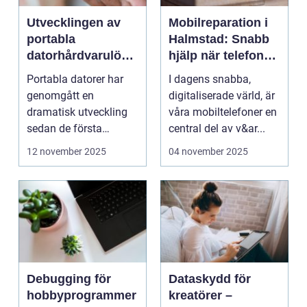
Utvecklingen av
Mobilreparation i
portabla
Halmstad: Snabb
datorhårdvarulösn
hjälp när telefonen
ingar
gått sönder
Portabla datorer har
I dagens snabba,
genomgått en
digitaliserade värld, är
dramatisk utveckling
våra mobiltelefoner en
sedan de första
central del av v&ar...
bärbara model...
12 november 2025
04 november 2025
Debugging för
Dataskydd för
hobbyprogrammer
kreatörer –