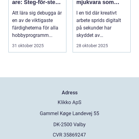
are: Steg-för-steg-
mjukvara som
metoder
skyddar
Att lära sig debugga är
I en tid där kreativt
intellektuellt
en av de viktigaste
arbete sprids digitalt
kapital
färdigheterna för alla
på sekunder har
hobbyprogramm...
skyddet av
intellektuellt ka...
31 oktober 2025
28 oktober 2025
Adress