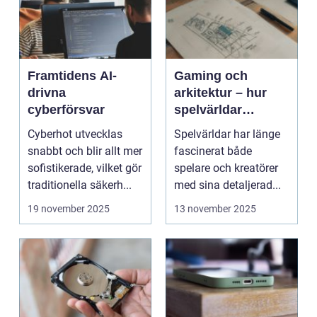
Framtidens AI-
Gaming och
drivna
arkitektur – hur
cyberförsvar
spelvärldar
inspirerar verklig
Cyberhot utvecklas
Spelvärldar har länge
stadsplanering
snabbt och blir allt mer
fascinerat både
sofistikerade, vilket gör
spelare och kreatörer
traditionella säkerh...
med sina detaljerad...
19 november 2025
13 november 2025