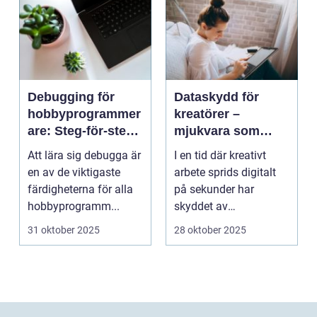
Debugging för
Dataskydd för
hobbyprogrammer
kreatörer –
are: Steg-för-steg-
mjukvara som
metoder
skyddar
Att lära sig debugga är
I en tid där kreativt
intellektuellt
en av de viktigaste
arbete sprids digitalt
kapital
färdigheterna för alla
på sekunder har
hobbyprogramm...
skyddet av
intellektuellt ka...
31 oktober 2025
28 oktober 2025