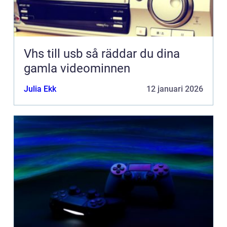
Vhs till usb så räddar du dina
gamla videominnen
Julia Ekk
12 januari 2026