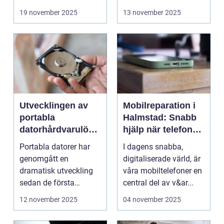
19 november 2025
13 november 2025
Utvecklingen av
Mobilreparation i
portabla
Halmstad: Snabb
datorhårdvarulösn
hjälp när telefonen
ingar
gått sönder
Portabla datorer har
I dagens snabba,
genomgått en
digitaliserade värld, är
dramatisk utveckling
våra mobiltelefoner en
sedan de första
central del av v&ar...
bärbara model...
12 november 2025
04 november 2025