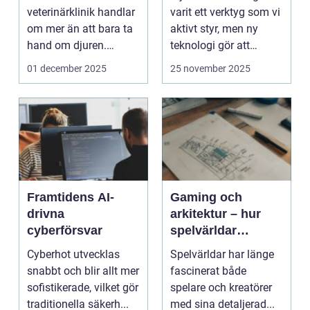
veterinärklinik handlar
varit ett verktyg som vi
om mer än att bara ta
aktivt styr, men ny
hand om djuren.
teknologi gör att
Administrativa ...
program ...
01 december 2025
25 november 2025
Framtidens AI-
Gaming och
drivna
arkitektur – hur
cyberförsvar
spelvärldar
inspirerar verklig
Cyberhot utvecklas
Spelvärldar har länge
stadsplanering
snabbt och blir allt mer
fascinerat både
sofistikerade, vilket gör
spelare och kreatörer
traditionella säkerh...
med sina detaljerad...