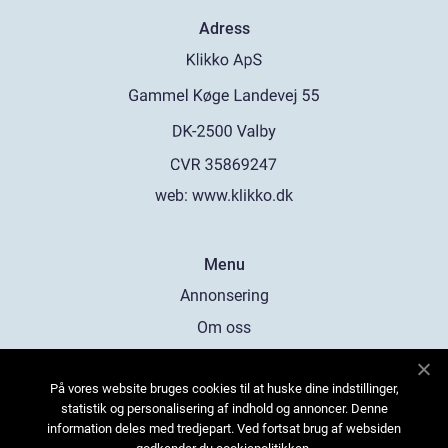
Adress
web:
www.klikko.dk
Menu
Annonsering
Om oss
Cookies
På vores website bruges cookies til at huske dine indstillinger,
Kontakta oss
statistik og personalisering af indhold og annoncer. Denne
Sitemap
information deles med tredjepart. Ved fortsat brug af websiden