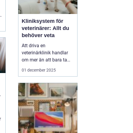
Kliniksystem för
veterinärer: Allt du
behöver veta
Att driva en
veterinärklinik handlar
om mer än att bara ta
hand om djuren.
01 december 2025
Administrativa uppgifter
kan snabbt bli
överväldigande, och
kliniksystem för en
veterinär blir verktyget
som underlättar denna
börda. G...
r