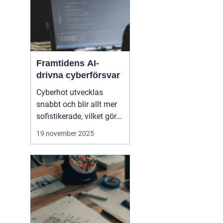
Framtidens AI-
drivna cyberförsvar
Cyberhot utvecklas
snabbt och blir allt mer
sofistikerade, vilket gör
traditionella
19 november 2025
säkerhetslösningar
otillräckliga. Framtidens
cybersäkerhet kräver
proaktiva och
intelligenta system som
kan identifiera, analysera
och n...