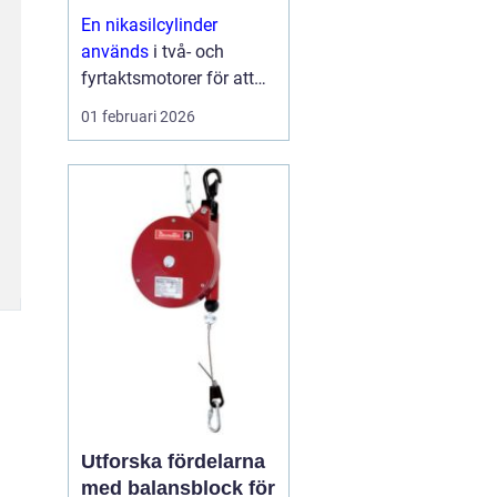
och skoter
En nikasilcylinder
används
i två- och
fyrtaktsmotorer för att
ge längre livslängd,
01 februari 2026
bättre prestanda och
lägre friktion. Ytan på
cylindern beläggs med
en hård
nickelkiselkarbid-
beläggning som tål höga
varvtal,...
Utforska fördelarna
med balansblock för