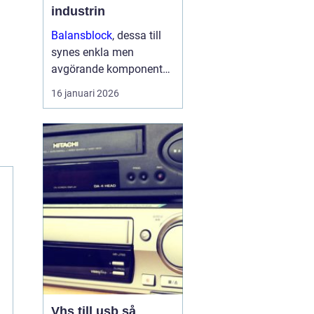
industrin
Balansblock
, dessa till
synes enkla men
avgörande komponenter,
har länge spelat en viktig
16 januari 2026
roll inom industrin. Det
handlar om att skapa en
jämvikt mellan
arbetsverktyg...
Vhs till usb så