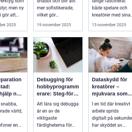
 verktyg som
snabbt och blir allt
länge fascinerat
stadsplanering
 styr, men ny
mer sofistikerade,
både spelare och
 gör att
vilket gör
kreatörer med sina
...
traditionella
detaljerad...
ber 2025
19 november 2025
13 november 2025
säkerh...
eparation
Debugging för
Dataskydd för
tad:
hobbyprogramm
kreatörer –
hjälp när
erare: Steg-för-
mjukvara som
en gått
steg-metoder
skyddar
 snabba,
Att lära sig debugga
I en tid där kreativt
intellektuellt
erade värld,
är en av de
arbete sprids
kapital
viktigaste
digitalt på sekunde
efoner en
färdigheterna för
har skyddet av