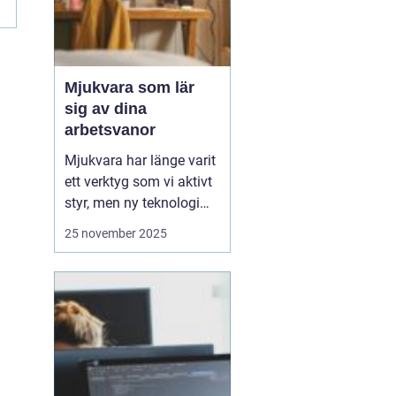
Mjukvara som lär
sig av dina
arbetsvanor
Mjukvara har länge varit
ett verktyg som vi aktivt
styr, men ny teknologi
gör att program idag kan
25 november 2025
bli mer än bara passiva
hjälpmedel. Vissa
program kan analysera
hur du arbetar, vilka
appar du använder mest
och vilka uppgift...