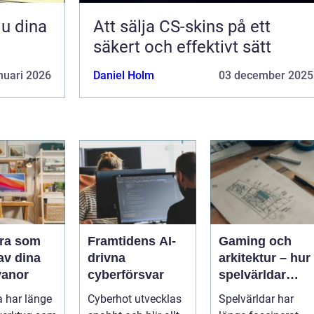
Att sälja CS-skins på ett
säkert och effektivt sätt
nuari 2026
Daniel Holm
03 december 2025
ra som
Framtidens AI-
Gaming och
 av dina
drivna
arkitektur – hur
vanor
cyberförsvar
spelvärldar
inspirerar
 har länge
Cyberhot utvecklas
Spelvärldar har
verklig