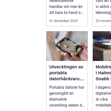
veterinärklinik
varit ett
handlar om mer än
vi aktivt
att bara ta hand om
teknologi
djuren.
program 
01 december 2025
25 novem
Administrativa ...
Utvecklingen av
Mobilr
portabla
i Halms
datorhårdvarulö
Snabb 
sningar
telefon
Portabla datorer har
I dagens
sönder
genomgått en
digitalis
dramatisk
är våra
utveckling sedan de
mobiltel