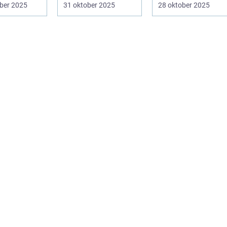
el av v&ar...
alla
intellektuellt ka...
ber 2025
31 oktober 2025
28 oktober 2025
hobbyprogramm...