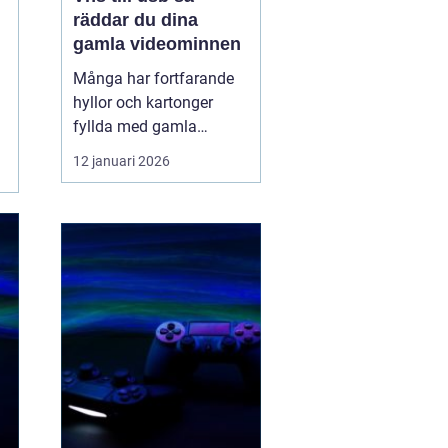
räddar du dina
gamla videominnen
Många har fortfarande
hyllor och kartonger
fyllda med gamla
videoband. Bröllop,
12 januari 2026
skolavslutningar,
födelsedagar och
vardagsklipp från 80-
och 90-talet ligger kvar
på kassetter som knappt
går att spela upp längre.
Samtidigt försvinner
fungerande videos...