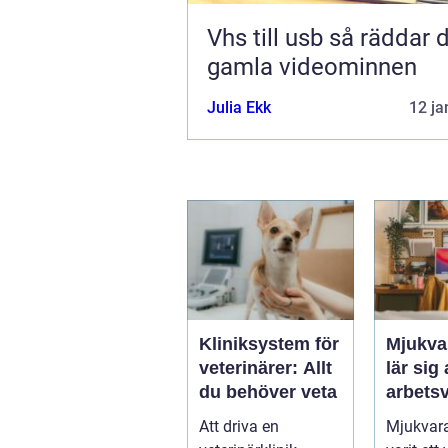
Vhs till usb så räddar du dina
gamla videominnen
Julia Ekk
12 ja
Kliniksystem för
Mjukva
veterinärer: Allt
lär sig
du behöver veta
arbets
Att driva en
Mjukvara