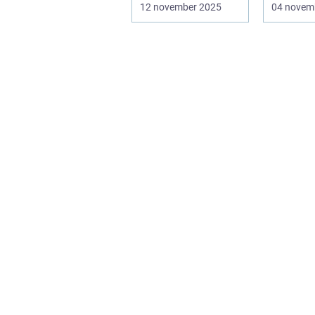
första bärbara
central d
12 november 2025
04 novem
model...