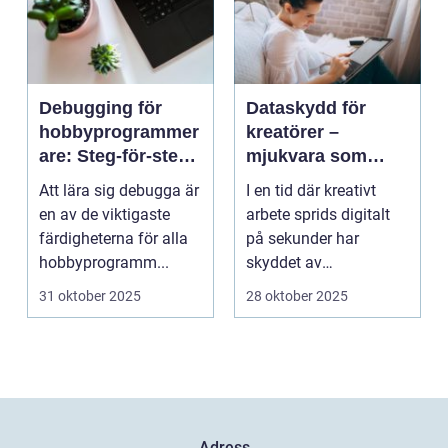
Debugging för
Dataskydd för
hobbyprogrammer
kreatörer –
are: Steg-för-steg-
mjukvara som
metoder
skyddar
Att lära sig debugga är
I en tid där kreativt
intellektuellt
en av de viktigaste
arbete sprids digitalt
kapital
färdigheterna för alla
på sekunder har
hobbyprogramm...
skyddet av
intellektuellt ka...
31 oktober 2025
28 oktober 2025
Adress