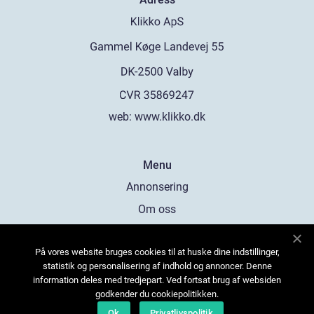
web:
www.klikko.dk
Menu
Annonsering
Om oss
Cookies
På vores website bruges cookies til at huske dine indstillinger,
Kontakta oss
statistik og personalisering af indhold og annoncer. Denne
Sitemap
information deles med tredjepart. Ved fortsat brug af websiden
godkender du cookiepolitikken.
Ok
Privatlivspolitik