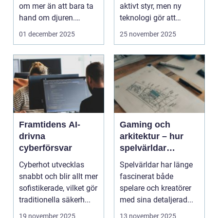
om mer än att bara ta
aktivt styr, men ny
hand om djuren.
teknologi gör att
Administrativa ...
program ...
01 december 2025
25 november 2025
Framtidens AI-
Gaming och
drivna
arkitektur – hur
cyberförsvar
spelvärldar
inspirerar verklig
Cyberhot utvecklas
Spelvärldar har länge
stadsplanering
snabbt och blir allt mer
fascinerat både
sofistikerade, vilket gör
spelare och kreatörer
traditionella säkerh...
med sina detaljerad...
19 november 2025
13 november 2025