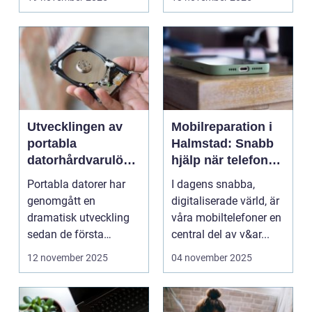
Utvecklingen av
Mobilreparation i
portabla
Halmstad: Snabb
datorhårdvarulösn
hjälp när telefonen
ingar
gått sönder
Portabla datorer har
I dagens snabba,
genomgått en
digitaliserade värld, är
dramatisk utveckling
våra mobiltelefoner en
sedan de första
central del av v&ar...
bärbara model...
12 november 2025
04 november 2025