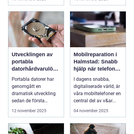
Utvecklingen av
Mobilreparation i
portabla
Halmstad: Snabb
datorhårdvarulösn
hjälp när telefonen
ingar
gått sönder
Portabla datorer har
I dagens snabba,
genomgått en
digitaliserade värld, är
dramatisk utveckling
våra mobiltelefoner en
sedan de första
central del av v&ar...
bärbara model...
12 november 2025
04 november 2025