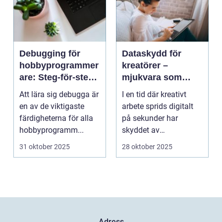
Debugging för
Dataskydd för
hobbyprogrammer
kreatörer –
are: Steg-för-steg-
mjukvara som
metoder
skyddar
Att lära sig debugga är
I en tid där kreativt
intellektuellt
en av de viktigaste
arbete sprids digitalt
kapital
färdigheterna för alla
på sekunder har
hobbyprogramm...
skyddet av
intellektuellt ka...
31 oktober 2025
28 oktober 2025
Adress