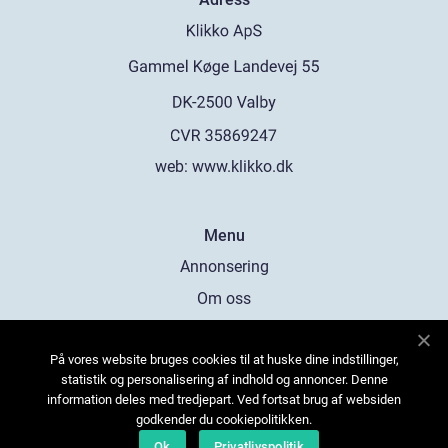
web:
www.klikko.dk
Menu
Annonsering
Om oss
Cookies
På vores website bruges cookies til at huske dine indstillinger,
Kontakta oss
statistik og personalisering af indhold og annoncer. Denne
Sitemap
information deles med tredjepart. Ved fortsat brug af websiden
godkender du cookiepolitikken.
Ok
Privatlivspolitik