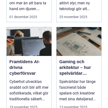
om mer än att bara ta
aktivt styr, men ny
hand om djuren.
teknologi gör att
Administrativa ...
program ...
01 december 2025
25 november 2025
Framtidens AI-
Gaming och
drivna
arkitektur – hur
cyberförsvar
spelvärldar
inspirerar verklig
Cyberhot utvecklas
Spelvärldar har länge
stadsplanering
snabbt och blir allt mer
fascinerat både
sofistikerade, vilket gör
spelare och kreatörer
traditionella säkerh...
med sina detaljerad...
19 november 2025
13 november 2025