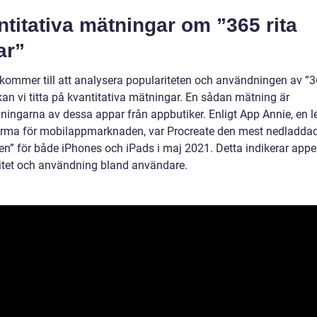
titativa mätningar om ”365 rita
ar”
 kommer till att analysera populariteten och användningen av ”3
kan vi titta på kvantitativa mätningar. En sådan mätning är
ningarna av dessa appar från appbutiker. Enligt App Annie, en 
irma för mobilappmarknaden, var Procreate den mest nedladda
pen” för både iPhones och iPads i maj 2021. Detta indikerar app
itet och användning bland användare.