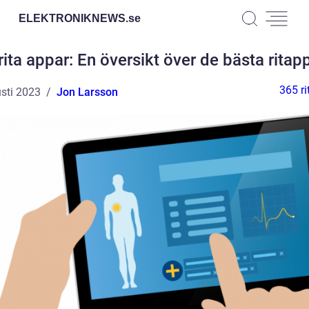
ELEKTRONIKNEWS.
se
rita appar: En översikt över de bästa ritap
365 ri
sti 2023
Jon Larsson