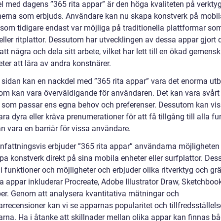
el med dagens ”365 rita appar” är den höga kvaliteten på verkty
nerna som erbjuds. Användare kan nu skapa konstverk på mobil
 som tidigare endast var möjliga på traditionella plattformar so
eller ritplattor. Dessutom har utvecklingen av dessa appar gjort 
att några och dela sitt arbete, vilket har lett till en ökad gemens
ter att lära av andra konstnärer.
 sidan kan en nackdel med ”365 rita appar” vara det enorma ut
om kan vara överväldigande för användaren. Det kan vara svårt a
p som passar ens egna behov och preferenser. Dessutom kan vi
ra dyra eller kräva prenumerationer för att få tillgång till alla fu
an vara en barriär för vissa användare.
attningsvis erbjuder ”365 rita appar” användarna möjligheten a
a konstverk direkt på sina mobila enheter eller surfplattor. Des
 i funktioner och möjligheter och erbjuder olika ritverktyg och grä
a appar inkluderar Procreate, Adobe Illustrator Draw, Sketchboo
er. Genom att analysera kvantitativa mätningar och
rrecensioner kan vi se apparnas popularitet och tillfredsställel
rna. Ha i åtanke att skillnader mellan olika appar kan finnas bå