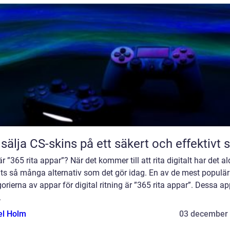
 sälja CS-skins på ett säkert och effektivt s
r ”365 rita appar”? När det kommer till att rita digitalt har det al
its så många alternativ som det gör idag. En av de mest populä
orierna av appar för digital ritning är ”365 rita appar”. Dessa a
.
el Holm
03 december