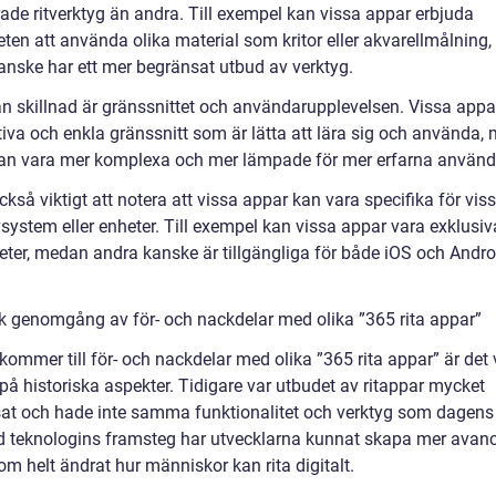
ade ritverktyg än andra. Till exempel kan vissa appar erbjuda
eten att använda olika material som kritor eller akvarellmålning
anske har ett mer begränsat utbud av verktyg.
n skillnad är gränssnittet och användarupplevelsen. Vissa appa
tiva och enkla gränssnitt som är lätta att lära sig och använda,
an vara mer komplexa och mer lämpade för mer erfarna använd
ckså viktigt att notera att vissa appar kan vara specifika för vis
system eller enheter. Till exempel kan vissa appar vara exklusiv
eter, medan andra kanske är tillgängliga för både iOS och Andro
sk genomgång av för- och nackdelar med olika ”365 rita appar”
kommer till för- och nackdelar med olika ”365 rita appar” är det v
a på historiska aspekter. Tidigare var utbudet av ritappar mycket
at och hade inte samma funktionalitet och verktyg som dagens
d teknologins framsteg har utvecklarna kunnat skapa mer avan
m helt ändrat hur människor kan rita digitalt.