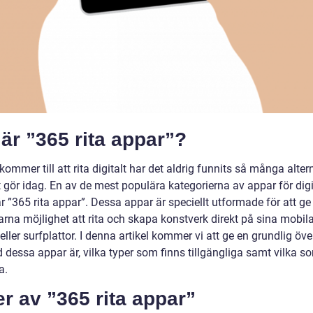
är ”365 rita appar”?
kommer till att rita digitalt har det aldrig funnits så många alter
 gör idag. En av de mest populära kategorierna av appar för digi
är ”365 rita appar”. Dessa appar är speciellt utformade för att ge
rna möjlighet att rita och skapa konstverk direkt på sina mobil
eller surfplattor. I denna artikel kommer vi att ge en grundlig öve
 dessa appar är, vilka typer som finns tillgängliga samt vilka s
a.
r av ”365 rita appar”