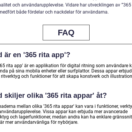
nalitet och användarupplevelse. Vidare har utvecklingen av ”365 
medfört både fördelar och nackdelar för användarna.
FAQ
 är en '365 rita app'?
65 rita app' är en applikation för digital ritning som användare 
nda på sina mobila enheter eller surfplattor. Dessa appar erbjud
 ritverktyg och funktioner för att skapa konstverk och illustration
 skiljer olika '365 rita appar' åt?
naderna mellan olika '365 rita appar' kan vara i funktioner, verkt
användarupplevelse. Vissa appar kan erbjuda mer avancerade
erktyg och lagerfunktioner, medan andra kan ha enklare gränssnit
är mer användarvänliga för nybörjare.