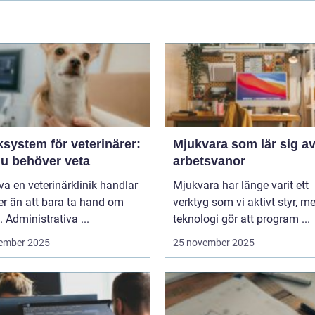
ksystem för veterinärer:
Mjukvara som lär sig av
du behöver veta
arbetsvanor
iva en veterinärklinik handlar
Mjukvara har länge varit ett
r än att bara ta hand om
verktyg som vi aktivt styr, m
. Administrativa ...
teknologi gör att program ...
ember 2025
25 november 2025