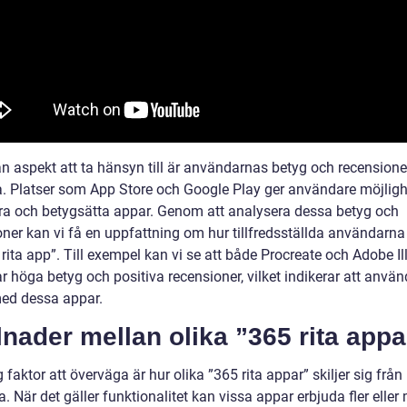
n aspekt att ta hänsyn till är användarnas betyg och recensione
. Platser som App Store och Google Play ger användare möjligh
ra och betygsätta appar. Genom att analysera dessa betyg och
oner kan vi få en uppfattning om hur tillfredsställda användarn
rita app”. Till exempel kan vi se att både Procreate och Adobe Il
 höga betyg och positiva recensioner, vilket indikerar att använ
ed dessa appar.
lnader mellan olika ”365 rita appa
g faktor att överväga är hur olika ”365 rita appar” skiljer sig från
. När det gäller funktionalitet kan vissa appar erbjuda fler eller