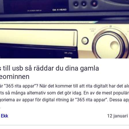
sb så räddar du dina gamla
deominnen
r ”365 rita appar”? När det kommer till att rita digitalt har det al
its så många alternativ som det gör idag. En av de mest populä
orierna av appar för digital ritning är ”365 rita appar”. Dessa a
.
 Ekk
12 januari