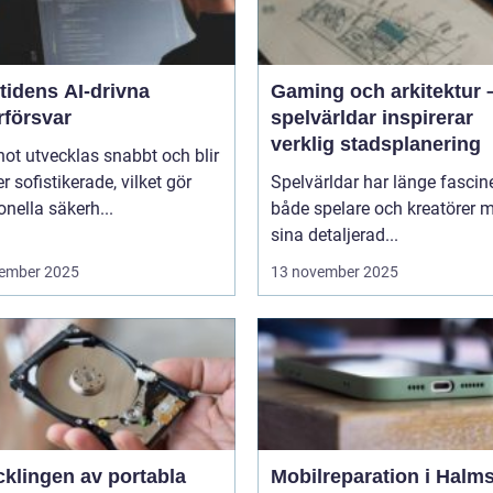
tidens AI-drivna
Gaming och arkitektur 
rförsvar
spelvärldar inspirerar
verklig stadsplanering
ot utvecklas snabbt och blir
er sofistikerade, vilket gör
Spelvärldar har länge fascin
ionella säkerh...
både spelare och kreatörer 
sina detaljerad...
ember 2025
13 november 2025
cklingen av portabla
Mobilreparation i Halms