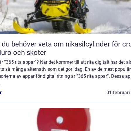
t du behöver veta om nikasilcylinder för cr
uro och skoter
r ”365 rita appar”? När det kommer till att rita digitalt har det al
its så många alternativ som det gör idag. En av de mest populä
orierna av appar för digital ritning är ”365 rita appar”. Dessa a
.
n
01 februari