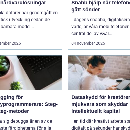
rhårdvarulösningar
Snabb hjälp när telefo
gått sönder
bla datorer har genomgått en
tisk utveckling sedan de
I dagens snabba, digitaliser
 bärbara model...
värld, är våra mobiltelefoner
central del av v&ar...
ember 2025
04 november 2025
gging för
Dataskydd för kreatörer
yprogrammerare: Steg-
mjukvara som skyddar
steg-metoder
intellektuellt kapital
ra sig debugga är en av de
I en tid där kreativt arbete sp
aste färdigheterna för alla
digitalt på sekunder har sky