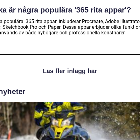
ka är några populära '365 rita appar'?
 populära '365 rita appar' inkluderar Procreate, Adobe Illustrato
, Sketchbook Pro och Paper. Dessa appar erbjuder olika funktio
används av både nybörjare och professionella konstnärer.
Läs fler inlägg här
 nyheter