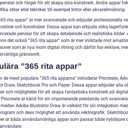
 penslar och färger för att skapa sina konstverk. Andra appar fo
fika stilar eller tekniker, till exempel kritor eller akvarellmålning.
365 rita appar” är mer avancerade och erbjuder professionella ve
stratörer och konstnärer. Dessa appar kan erbjuda olika lagerfunk
cerade penslar för att skapa detaljerade och realistiska bilder.
inns det också ”365 rita appar” som är mer inriktade mot amatörr
rsoner som är nya inom digital ritning och därför har enklare, me
rvänliga gränssnitt.
lära ”365 rita appar”
v de mest populära ”365 rita apparna” inkluderar Procreate, Ad
tor Draw, Sketchbook Pro och Paper. Dessa appar erbjuder alla ol
er och möjligheter för att skapa fantastiska konstverk på digita
. Procreate är känd för sin imponerande prestanda och avancer
, medan Adobe Illustrator Draw är välkänt för sin integration me
rogram och dess möjlighet att använda vektorgrafik. Sketchboo
er är båda användarvänliga appar som passar både nybörjare 
 användare.