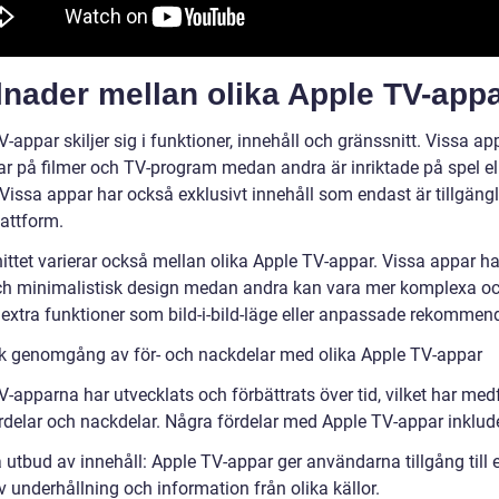
lnader mellan olika Apple TV-app
-appar skiljer sig i funktioner, innehåll och gränssnitt. Vissa ap
ar på filmer och TV-program medan andra är inriktade på spel el
 Vissa appar har också exklusivt innehåll som endast är tillgängl
lattform.
ittet varierar också mellan olika Apple TV-appar. Vissa appar ha
ch minimalistisk design medan andra kan vara mer komplexa o
 extra funktioner som bild-i-bild-läge eller anpassade rekommend
sk genomgång av för- och nackdelar med olika Apple TV-appar
-apparna har utvecklats och förbättrats över tid, vilket har med
rdelar och nackdelar. Några fördelar med Apple TV-appar inklude
 utbud av innehåll: Apple TV-appar ger användarna tillgång till e
 underhållning och information från olika källor.