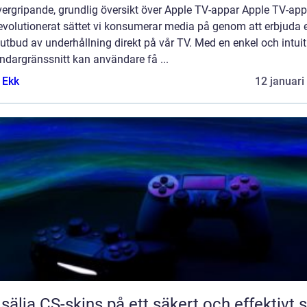
vergripande, grundlig översikt över Apple TV-appar Apple TV-app
evolutionerat sättet vi konsumerar media på genom att erbjuda e
 utbud av underhållning direkt på vår TV. Med en enkel och intuit
ndargränssnitt kan användare få ...
 Ekk
12 januari
 sälja CS-skins på ett säkert och effektivt s