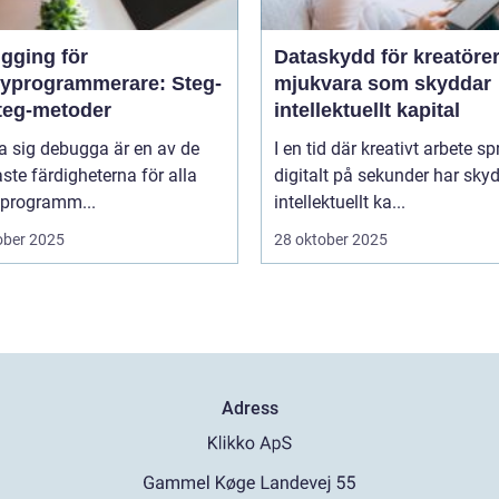
gging för
Dataskydd för kreatörer
yprogrammerare: Steg-
mjukvara som skyddar
steg-metoder
intellektuellt kapital
ra sig debugga är en av de
I en tid där kreativt arbete sp
aste färdigheterna för alla
digitalt på sekunder har sky
programm...
intellektuellt ka...
ober 2025
28 oktober 2025
Adress