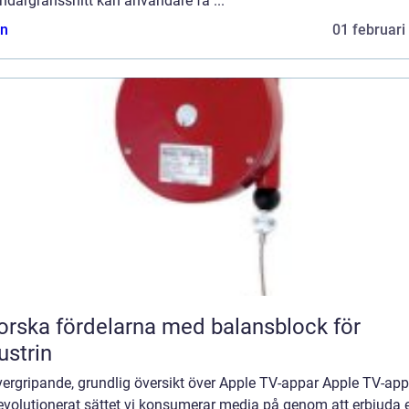
ndargränssnitt kan användare få ...
n
01 februari
orska fördelarna med balansblock för
ustrin
vergripande, grundlig översikt över Apple TV-appar Apple TV-app
evolutionerat sättet vi konsumerar media på genom att erbjuda e