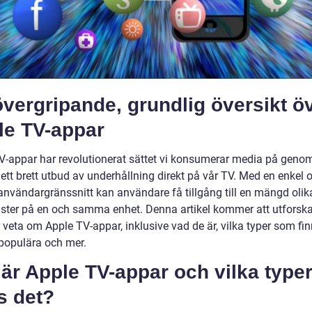
vergripande, grundlig översikt ö
le TV-appar
V-appar har revolutionerat sättet vi konsumerar media på genom
ett brett utbud av underhållning direkt på vår TV. Med en enkel 
v användargränssnitt kan användare få tillgång till en mängd oli
nster på en och samma enhet. Denna artikel kommer att utforska 
veta om Apple TV-appar, inklusive vad de är, vilka typer som finn
populära och mer.
är Apple TV-appar och vilka type
s det?