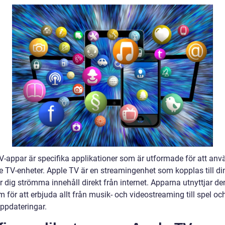
V-appar är specifika applikationer som är utformade för att an
e TV-enheter. Apple TV är en streamingenhet som kopplas till di
r dig strömma innehåll direkt från internet. Apparna utnyttjar d
m för att erbjuda allt från musik- och videostreaming till spel oc
ppdateringar.