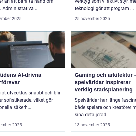
r än att bara ta hand om
verktyg som vi aktivt styr, m
. Administrativa ...
teknologi gör att program ...
ember 2025
25 november 2025
tidens AI-drivna
Gaming och arkitektur 
rförsvar
spelvärldar inspirerar
verklig stadsplanering
ot utvecklas snabbt och blir
er sofistikerade, vilket gör
Spelvärldar har länge fascin
ionella säkerh...
både spelare och kreatörer 
sina detaljerad...
ember 2025
13 november 2025