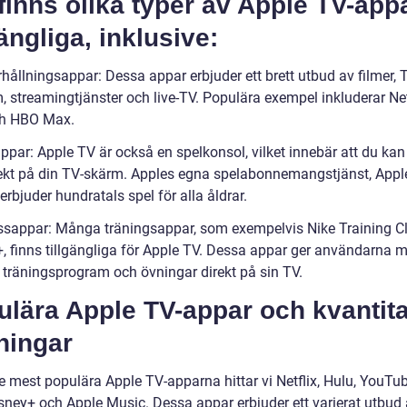
finns olika typer av Apple TV-app
gängliga, inklusive:
hållningsappar: Dessa appar erbjuder ett brett utbud av filmer, 
 streamingtjänster och live-TV. Populära exempel inkluderar Netf
ch HBO Max.
ppar: Apple TV är också en spelkonsol, vilket innebär att du kan
rekt på din TV-skärm. Apples egna spelabonnemangstjänst, Appl
erbjuder hundratals spel för alla åldrar.
essappar: Många träningsappar, som exempelvis Nike Training C
+, finns tillgängliga för Apple TV. Dessa appar ger användarna m
a träningsprogram och övningar direkt på sin TV.
lära Apple TV-appar och kvantita
ningar
e mest populära Apple TV-apparna hittar vi Netflix, Hulu, YouTu
sney+ och Apple Music. Dessa appar erbjuder ett varierat utbud