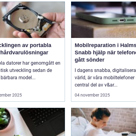
cklingen av portabla
Mobilreparation i Halms
rhårdvarulösningar
Snabb hjälp när telefo
gått sönder
bla datorer har genomgått en
tisk utveckling sedan de
I dagens snabba, digitaliser
 bärbara model...
värld, är våra mobiltelefoner
central del av v&ar...
ember 2025
04 november 2025