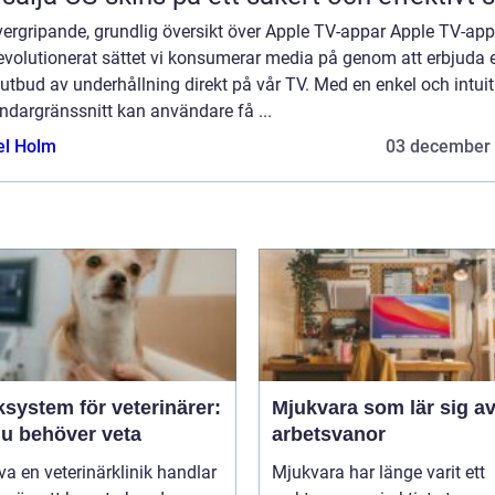
vergripande, grundlig översikt över Apple TV-appar Apple TV-app
evolutionerat sättet vi konsumerar media på genom att erbjuda e
 utbud av underhållning direkt på vår TV. Med en enkel och intuit
ndargränssnitt kan användare få ...
el Holm
03 december
ksystem för veterinärer:
Mjukvara som lär sig av
du behöver veta
arbetsvanor
iva en veterinärklinik handlar
Mjukvara har länge varit ett