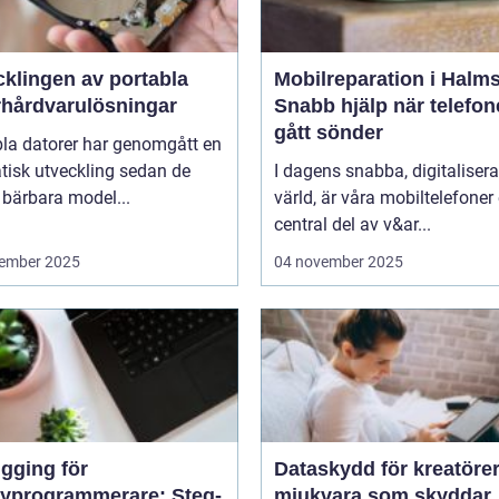
cklingen av portabla
Mobilreparation i Halms
rhårdvarulösningar
Snabb hjälp när telefo
gått sönder
bla datorer har genomgått en
tisk utveckling sedan de
I dagens snabba, digitaliser
 bärbara model...
värld, är våra mobiltelefoner
central del av v&ar...
ember 2025
04 november 2025
gging för
Dataskydd för kreatörer
yprogrammerare: Steg-
mjukvara som skyddar