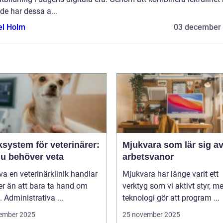
de har dessa a...
el Holm
03 december
ksystem för veterinärer:
Mjukvara som lär sig av
du behöver veta
arbetsvanor
iva en veterinärklinik handlar
Mjukvara har länge varit ett
r än att bara ta hand om
verktyg som vi aktivt styr, m
. Administrativa ...
teknologi gör att program ...
ember 2025
25 november 2025