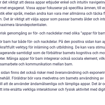
r det viktigt att dessa appar erbjuder enkel och intuitiv navigering
arnet engagerat. Vissa appar fokuserar på specifika ämnen, till 
ik eller språk, medan andra kan vara mer allmänna och täcka f
. Det är viktigt att välja appar som passar barnets ålder och in
 maximera lärandepotentialen.
orisk genomgång av för- och nackdelar med olika ”appar för bar
ör barn har både för- och nackdelar. På den positiva sidan kan 
 kraftfullt verktyg för inlärning och utbildning. De kan vara stim
agerande samtidigt som de förbättrar barnets kognitiva och mo
ter. Många appar för barn integrerar också sociala element, vilk
 samarbete och kommunikation mellan barn.
 sidan finns det också risker med överanvändning och exponerin
nehåll. Föräldrar bör vara medvetna om barnets användning av
till att de använder ändamålsenliga och lämpliga appar. Det är 
att inte ersätta verkliga interaktioner och fysisk aktivitet med digi