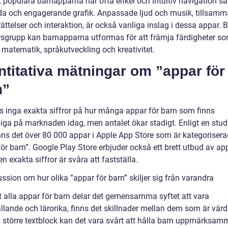
 populära barnapparna har ofta enkel och intuitiv navigation s
da och engagerande grafik. Anpassade ljud och musik, tillsam
ttelser och interaktion, är också vanliga inslag i dessa appar. 
rsgrupp kan barnapparna utformas för att främja färdigheter s
 matematik, språkutveckling och kreativitet.
titativa mätningar om ”appar för
n”
ns inga exakta siffror på hur många appar för barn som finns
liga på marknaden idag, men antalet ökar stadigt. Enligt en stud
nns det över 80 000 appar i Apple App Store som är kategoriser
ör barn”. Google Play Store erbjuder också ett brett utbud av ap
n exakta siffror är svåra att fastställa.
ssion om hur olika ”appar för barn” skiljer sig från varandra
tt alla appar för barn delar det gemensamma syftet att vara
llande och lärorika, finns det skillnader mellan dem som är värd
 I större textblock kan det vara svårt att hålla barn uppmärksam