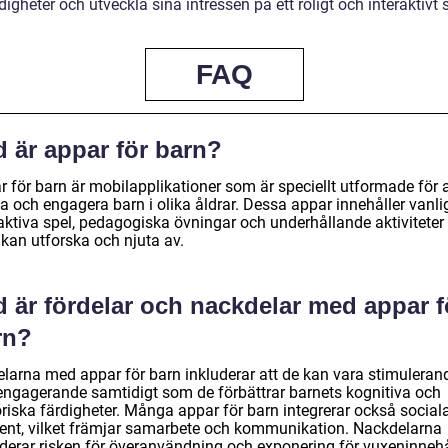
digheter och utveckla sina intressen på ett roligt och interaktivt s
FAQ
d är appar för barn?
 för barn är mobilapplikationer som är speciellt utformade för a
ala och engagera barn i olika åldrar. Dessa appar innehåller vanli
raktiva spel, pedagogiska övningar och underhållande aktivitete
 kan utforska och njuta av.
d är fördelar och nackdelar med appar f
rn?
elarna med appar för barn inkluderar att de kan vara stimuleran
engagerande samtidigt som de förbättrar barnets kognitiva och
riska färdigheter. Många appar för barn integrerar också social
ent, vilket främjar samarbete och kommunikation. Nackdelarna
uderar risken för överanvändning och exponering för vuxeninnehå