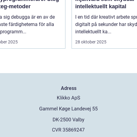
steg-metoder
intellektuellt kapital
ra sig debugga är en av de
I en tid där kreativt arbete sp
aste färdigheterna för alla
digitalt på sekunder har sky
programm...
intellektuellt ka...
ober 2025
28 oktober 2025
Adress