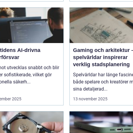
tidens AI-drivna
Gaming och arkitektur 
rförsvar
spelvärldar inspirerar
verklig stadsplanering
ot utvecklas snabbt och blir
er sofistikerade, vilket gör
Spelvärldar har länge fascin
ionella säkerh...
både spelare och kreatörer 
sina detaljerad...
ember 2025
13 november 2025