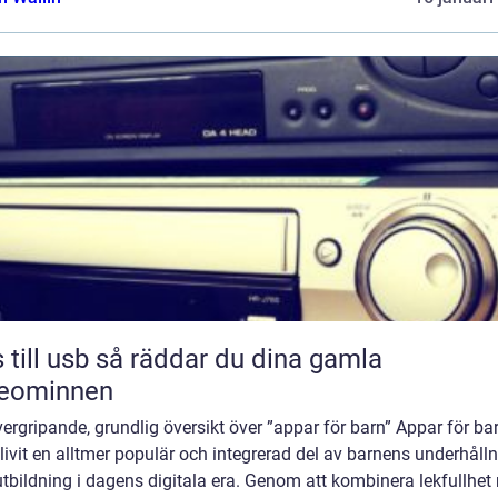
sb så räddar du dina gamla
deominnen
ergripande, grundlig översikt över ”appar för barn” Appar för ba
livit en alltmer populär och integrerad del av barnens underhåll
tbildning i dagens digitala era. Genom att kombinera lekfullhe