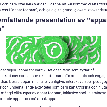
r och barn över hela världen. I denna artikel kommer vi att utfor
 oss i ”appar för barn”, och ge dig en grundlig översikt över det
mfattande presentation av ”appar
n”
egentligen ”appar för barn”? Det är en term som syftar på
likationer som är speciellt utformade för att tilltala och engag
åldrar. Dessa appar innehåller vanligtvis interaktiva spel, pedago
r och underhållande aktiviteter som barn kan utforska och njuta
 mängd olika typer av appar för barn, inklusive spel, inlärningsa
ormade appar och målarbok-appar.