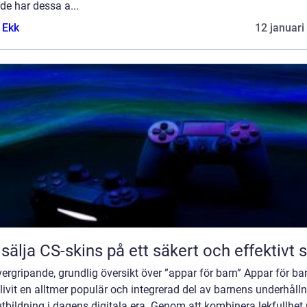
de har dessa a...
 Ekk
12 januari
 sälja CS-skins på ett säkert och effektivt s
ergripande, grundlig översikt över ”appar för barn” Appar för ba
livit en alltmer populär och integrerad del av barnens underhåll
tbildning i dagens digitala era. Genom att kombinera lekfullhe