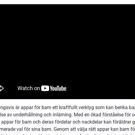
ngsvis är appar för barn ett kraftfullt verktyg som kan berika ba
lse av underhållning och inlärning. Med en ökad förståelse för o
v appar för barn och deras fördelar och nackdelar kan föräldrar 
merade val för sina barn. Genom att välja rätt appar kan barn fö