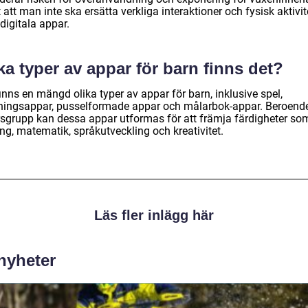
att man inte ska ersätta verkliga interaktioner och fysisk aktivit
digitala appar.
ka typer av appar för barn finns det?
inns en mängd olika typer av appar för barn, inklusive spel,
rningsappar, pusselformade appar och målarbok-appar. Beroend
rsgrupp kan dessa appar utformas för att främja färdigheter so
ng, matematik, språkutveckling och kreativitet.
Läs fler inlägg här
 nyheter