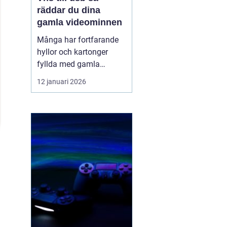
räddar du dina
gamla videominnen
Många har fortfarande
hyllor och kartonger
fyllda med gamla
videoband. Bröllop,
12 januari 2026
skolavslutningar,
födelsedagar och
vardagsklipp från 80-
och 90-talet ligger kvar
på kassetter som knappt
går att spela upp längre.
Samtidigt försvinner
fungerande videos...