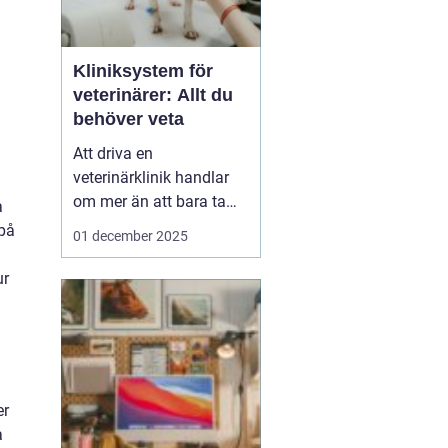
Kliniksystem för
veterinärer: Allt du
behöver veta
Att driva en
veterinärklinik handlar
om mer än att bara ta
a
hand om djuren.
 på
01 december 2025
Administrativa uppgifter
kan snabbt bli
ur
överväldigande, och
kliniksystem för en
veterinär blir verktyget
som underlättar denna
börda. G...
er
a