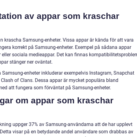
ation av appar som kraschar
an krascha Samsung-enheter. Vissa appar är kända för att vara
ungera korrekt på Samsung-enheter. Exempel på sådana appar
r eller sociala medieappar. Det kan finnas kompatibilitetsproble
ppar stänger ner oväntat.
å Samsung-enheter inkluderar exempelvis Instagram, Snapchat
Clash of Clans. Dessa appar är mycket populära bland
med att fungera som förväntat på Samsung-enheter.
ngar om appar som kraschar
ökning uppger 37% av Samsung-användarna att de har upplevt
 Detta visar på en betydande andel användare som drabbas av