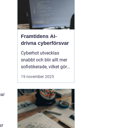
Framtidens AI-
drivna cyberförsvar
Cyberhot utvecklas
snabbt och blir allt mer
sofistikerade, vilket gör
traditionella
19 november 2025
säkerhetslösningar
otillräckliga. Framtidens
cybersäkerhet kräver
par
proaktiva och
intelligenta system som
kan identifiera, analysera
och n...
ar