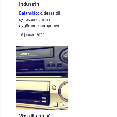
industrin
Balansblock
, dessa till
synes enkla men
avgörande komponenter,
har länge spelat en viktig
16 januari 2026
roll inom industrin. Det
handlar om att skapa en
jämvikt mellan
arbetsverktyg...
Vhs till usb så