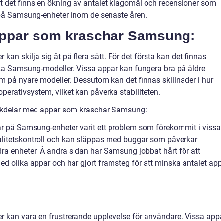
t det finns en ökning av antalet klagomål och recensioner som
på Samsung-enheter inom de senaste åren.
 appar som kraschar Samsung:
n skilja sig åt på flera sätt. För det första kan det finnas
lika Samsung-modeller. Vissa appar kan fungera bra på äldre
på nyare modeller. Dessutom kan det finnas skillnader i hur
rativsystem, vilket kan påverka stabiliteten.
ckdelar med appar som kraschar Samsung:
ar på Samsung-enheter varit ett problem som förekommit i vissa
valitetskontroll och kan släppas med buggar som påverkar
a enheter. Å andra sidan har Samsung jobbat hårt för att
ed olika appar och har gjort framsteg för att minska antalet ap
kan vara en frustrerande upplevelse för användare. Vissa app