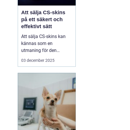
Att sälja CS-skins
på ett säkert och
effektivt sätt
Att sälja CS-skins kan
kännas som en
utmaning för den
oinvigde, men med rätt
03 december 2025
strategi och plattform
kan det bli en både säker
och lönsam affär. CS-
skins, eller Counter-
Strike: Global Offensive
(CS:GO) skins, &...