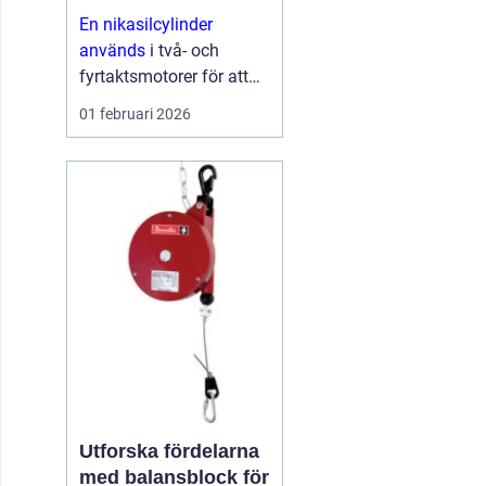
och skoter
En nikasilcylinder
används
i två- och
fyrtaktsmotorer för att
ge längre livslängd,
01 februari 2026
bättre prestanda och
lägre friktion. Ytan på
cylindern beläggs med
en hård
nickelkiselkarbid-
beläggning som tål höga
varvtal,...
Utforska fördelarna
med balansblock för