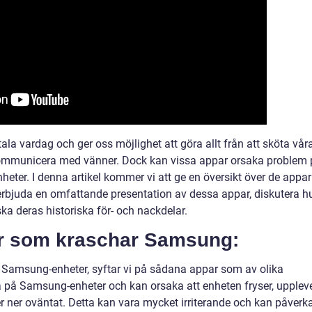
tala vardag och ger oss möjlighet att göra allt från att sköta vår
 kommunicera med vänner. Dock kan vissa appar orsaka problem
heter. I denna artikel kommer vi att ge en översikt över de appar
bjuda en omfattande presentation av dessa appar, diskutera h
ska deras historiska för- och nackdelar.
ar som kraschar Samsung:
 Samsung-enheter, syftar vi på sådana appar som av olika
a på Samsung-enheter och kan orsaka att enheten fryser, upplev
er ner oväntat. Detta kan vara mycket irriterande och kan påverk