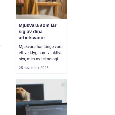
Mjukvara som lär
sig av dina
arbetsvanor
m
Mjukvara har länge varit
ett verktyg som vi aktivt
styr, men ny teknologi
gör att program idag kan
25 november 2025
bli mer än bara passiva
hjälpmedel. Vissa
program kan analysera
hur du arbetar, vilka
appar du använder mest
och vilka uppgift...