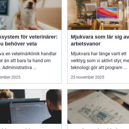
ksystem för veterinärer:
Mjukvara som lär sig av
du behöver veta
arbetsvanor
iva en veterinärklinik handlar
Mjukvara har länge varit ett
r än att bara ta hand om
verktyg som vi aktivt styr, m
. Administrativa ...
teknologi gör att program ...
ember 2025
25 november 2025