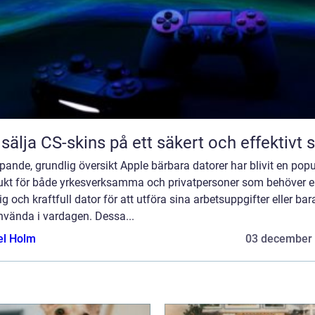
 sälja CS-skins på ett säkert och effektivt s
ipande, grundlig översikt Apple bärbara datorer har blivit en popu
ukt för både yrkesverksamma och privatpersoner som behöver 
lig och kraftfull dator för att utföra sina arbetsuppgifter eller bar
nvända i vardagen. Dessa...
el Holm
03 december