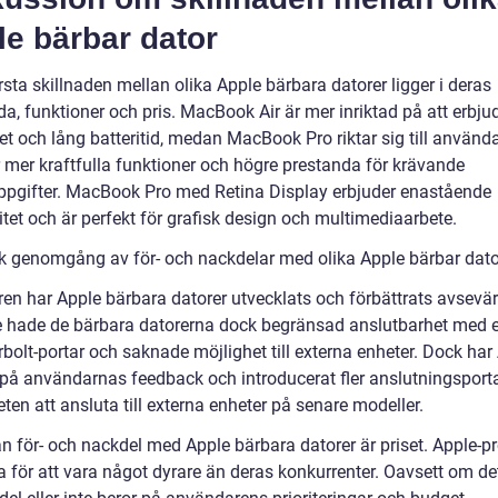
e bärbar dator
sta skillnaden mellan olika Apple bärbara datorer ligger i deras
a, funktioner och pris. MacBook Air är mer inriktad på att erbju
et och lång batteritid, medan MacBook Pro riktar sig till använ
 mer kraftfulla funktioner och högre prestanda för krävande
ppgifter. MacBook Pro med Retina Display erbjuder enastående
itet och är perfekt för grafisk design och multimediaarbete.
sk genomgång av för- och nackdelar med olika Apple bärbar dato
ren har Apple bärbara datorer utvecklats och förbättrats avsevär
e hade de bärbara datorerna dock begränsad anslutbarhet med 
bolt-portar och saknade möjlighet till externa enheter. Dock har
 på användarnas feedback och introducerat fler anslutningsport
ten att ansluta till externa enheter på senare modeller.
n för- och nackdel med Apple bärbara datorer är priset. Apple-p
a för att vara något dyrare än deras konkurrenter. Oavsett om de