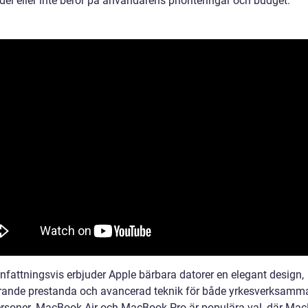
el eller inte beror på användarens prioriteringar och budget.
attningsvis erbjuder Apple bärbara datorer en elegant design,
ande prestanda och avancerad teknik för både yrkesverksamm
ersoner. MacBook Air och MacBook Pro är populära val, där Ma