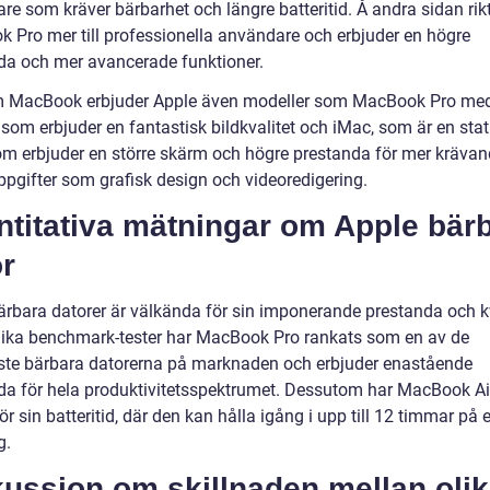
e som kräver bärbarhet och längre batteritid. Å andra sidan rikt
 Pro mer till professionella användare och erbjuder en högre
da och mer avancerade funktioner.
 MacBook erbjuder Apple även modeller som MacBook Pro med
som erbjuder en fantastisk bildkvalitet och iMac, som är en stat
om erbjuder en större skärm och högre prestanda för mer kräva
ppgifter som grafisk design och videoredigering.
ntitativa mätningar om Apple bär
r
ärbara datorer är välkända för sin imponerande prestanda och kv
olika benchmark-tester har MacBook Pro rankats som en av de
te bärbara datorerna på marknaden och erbjuder enastående
da för hela produktivitetsspektrumet. Dessutom har MacBook Air
r sin batteritid, där den kan hålla igång i upp till 12 timmar på
g.
kussion om skillnaden mellan oli