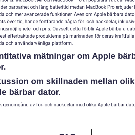
juder bärbarhet och lång batteritid medan MacBook Pro erbjuder
da och mer avancerade funktioner. Även om Apple bärbara dator
ats över tid, har de fortfarande några för- och nackdelar, inklusiv
ngsmöjligheter och pris. Oavsett detta förblir Apple bärbara dat
est eftertraktade produkterna på marknaden för deras kraftfulla
da och användarvänliga plattform.
ntitativa mätningar om Apple bär
r.
kussion om skillnaden mellan oli
e bärbar dator.
sk genomgång av för- och nackdelar med olika Apple bärbar dato