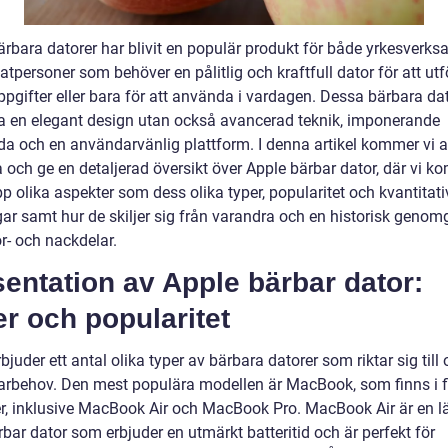
ärbara datorer har blivit en populär produkt för både yrkesver
atpersoner som behöver en pålitlig och kraftfull dator för att utf
pgifter eller bara för att använda i vardagen. Dessa bärbara dat
ra en elegant design utan också avancerad teknik, imponerande
da och en användarvänlig plattform. I denna artikel kommer vi a
a och ge en detaljerad översikt över Apple bärbar dator, där vi 
pp olika aspekter som dess olika typer, popularitet och kvantitat
ar samt hur de skiljer sig från varandra och en historisk geno
r- och nackdelar.
entation av Apple bärbar dator:
r och popularitet
bjuder ett antal olika typer av bärbara datorer som riktar sig till 
rbehov. Den mest populära modellen är MacBook, som finns i f
er, inklusive MacBook Air och MacBook Pro. MacBook Air är en lä
bar dator som erbjuder en utmärkt batteritid och är perfekt för