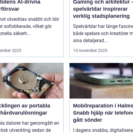
tidens AI-drivna
Gaming och arkitektur 
rförsvar
spelvärldar inspirerar
verklig stadsplanering
ot utvecklas snabbt och blir
er sofistikerade, vilket gör
Spelvärldar har länge fascin
ionella säkerh...
både spelare och kreatörer 
sina detaljerad...
ember 2025
13 november 2025
cklingen av portabla
Mobilreparation i Halms
rhårdvarulösningar
Snabb hjälp när telefo
gått sönder
bla datorer har genomgått en
tisk utveckling sedan de
I dagens snabba, digitaliser