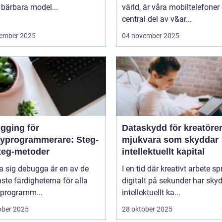
 bärbara model...
värld, är våra mobiltelefoner
central del av v&ar...
ember 2025
04 november 2025
gging för
Dataskydd för kreatörer
yprogrammerare: Steg-
mjukvara som skyddar
steg-metoder
intellektuellt kapital
ra sig debugga är en av de
I en tid där kreativt arbete sp
aste färdigheterna för alla
digitalt på sekunder har sky
programm...
intellektuellt ka...
ober 2025
28 oktober 2025