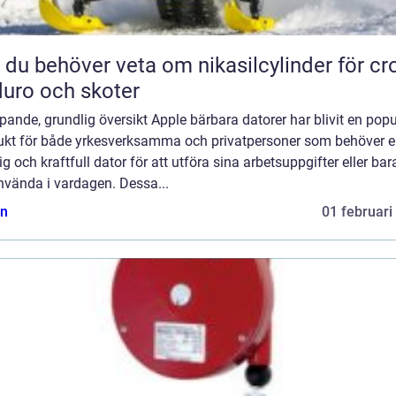
t du behöver veta om nikasilcylinder för cr
uro och skoter
ipande, grundlig översikt Apple bärbara datorer har blivit en popu
ukt för både yrkesverksamma och privatpersoner som behöver 
lig och kraftfull dator för att utföra sina arbetsuppgifter eller bar
nvända i vardagen. Dessa...
n
01 februari