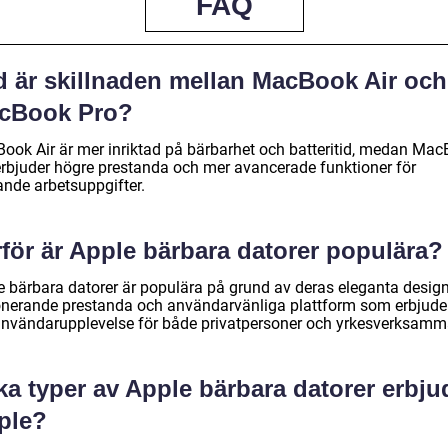
FAQ
d är skillnaden mellan MacBook Air och
cBook Pro?
ook Air är mer inriktad på bärbarhet och batteritid, medan Ma
erbjuder högre prestanda och mer avancerade funktioner för
ande arbetsuppgifter.
för är Apple bärbara datorer populära?
e bärbara datorer är populära på grund av deras eleganta design
nerande prestanda och användarvänliga plattform som erbjude
användarupplevelse för både privatpersoner och yrkesverksamm
ka typer av Apple bärbara datorer erbju
ple?