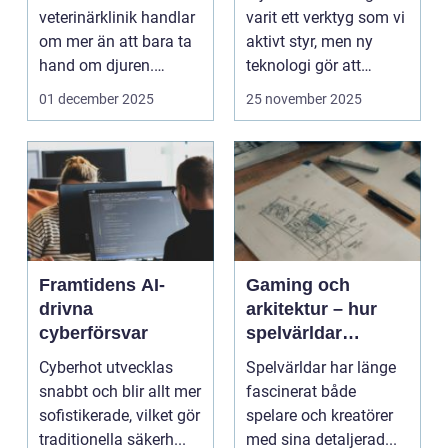
veterinärklinik handlar
varit ett verktyg som vi
om mer än att bara ta
aktivt styr, men ny
hand om djuren.
teknologi gör att
Administrativa ...
program ...
01 december 2025
25 november 2025
Framtidens AI-
Gaming och
drivna
arkitektur – hur
cyberförsvar
spelvärldar
inspirerar verklig
Cyberhot utvecklas
Spelvärldar har länge
stadsplanering
snabbt och blir allt mer
fascinerat både
sofistikerade, vilket gör
spelare och kreatörer
traditionella säkerh...
med sina detaljerad...