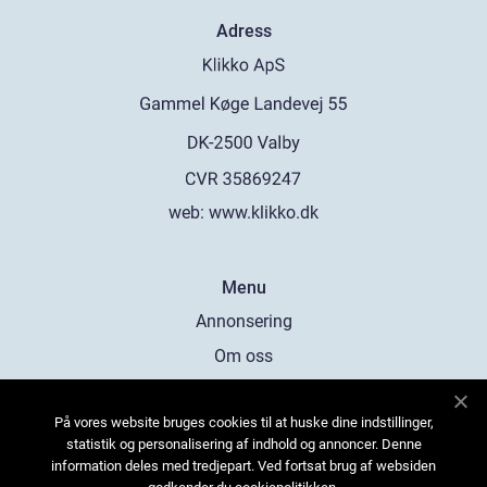
Adress
web:
www.klikko.dk
Menu
Annonsering
Om oss
Cookies
På vores website bruges cookies til at huske dine indstillinger,
Kontakta oss
statistik og personalisering af indhold og annoncer. Denne
Sitemap
information deles med tredjepart. Ved fortsat brug af websiden