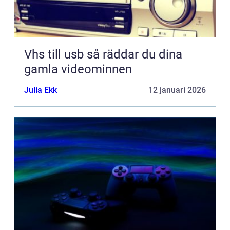
Vhs till usb så räddar du dina
gamla videominnen
Julia Ekk
12 januari 2026