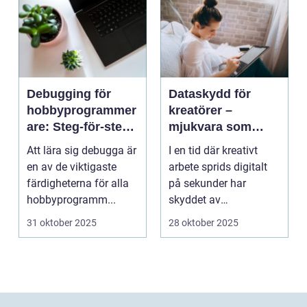
Debugging för
Dataskydd för
hobbyprogrammer
kreatörer –
are: Steg-för-steg-
mjukvara som
metoder
skyddar
Att lära sig debugga är
I en tid där kreativt
intellektuellt
en av de viktigaste
arbete sprids digitalt
kapital
färdigheterna för alla
på sekunder har
hobbyprogramm...
skyddet av
intellektuellt ka...
31 oktober 2025
28 oktober 2025