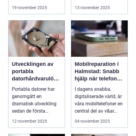
19 november 2025
13 november 2025
Utvecklingen av
Mobilreparation i
portabla
Halmstad: Snabb
datorhårdvarulösn
hjälp när telefonen
ingar
gått sönder
Portabla datorer har
I dagens snabba,
genomgått en
digitaliserade värld, är
dramatisk utveckling
våra mobiltelefoner en
sedan de första
central del av v&ar...
bärbara model...
12 november 2025
04 november 2025