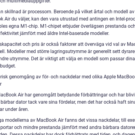
och multimediauppgifter.
n skillnad är processorn. Beroende på vilket årtal och modell av
 Air du väljer, kan den vara utrustad med antingen en Intel-pro
pples egna M1-chip. M1-chipet erbjuder överlägsen prestanda oc
fektivitet jämfört med äldre Intel-baserade modeller.
skapacitet och pris är också faktorer att överväga vid val av M
ll. Modeller med större lagringsutrymme är generellt sett dyrare
dre utrymme. Det är viktigt att välja en modell som passar din
 budget.
orisk genomgång av för- och nackdelar med olika Apple MacBook
r
acBook Air har genomgått betydande förbättringar och har blivi
bärbar dator tack vare sina fördelar, men det har också haft sin
ar under åren.
iga modellerna av MacBook Air fanns det vissa nackdelar, till ex
å portar och mindre prestanda jämfört med andra bärbara datore
en. Dessa nackdelar har dock förbättrats med tiden, och dage