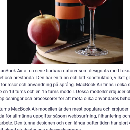
acBook Air är en serie bärbara datorer som designats med foku
t och prestanda. Den har en tunn och lätt konstruktion, vilket g
 för resor och användning på språng. MacBook Air finns i olika s
ve en 13-tums och en 15-tums modell. Dessa modeller erbjuder o
plösningar och processorer för att möta olika användares beho
tums MacBook Air-modellen är den mest populära och erbjuder
da för allmänna uppgifter såsom webbsurfning, filhantering och
rbete. Den tunna designen och den långa batteritiden har gjort d
rit bland studenter och yrkesverksamma.