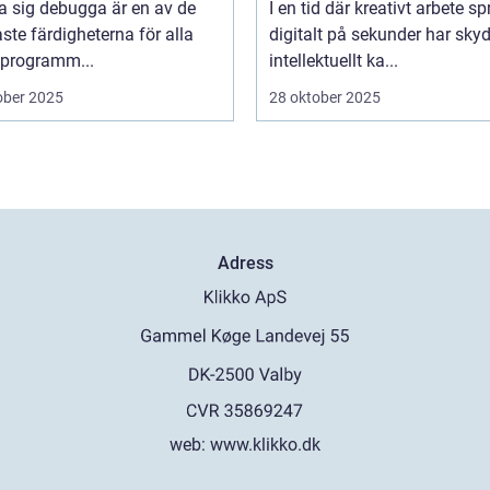
ra sig debugga är en av de
I en tid där kreativt arbete sp
aste färdigheterna för alla
digitalt på sekunder har sky
programm...
intellektuellt ka...
ober 2025
28 oktober 2025
Adress
web:
www.klikko.dk