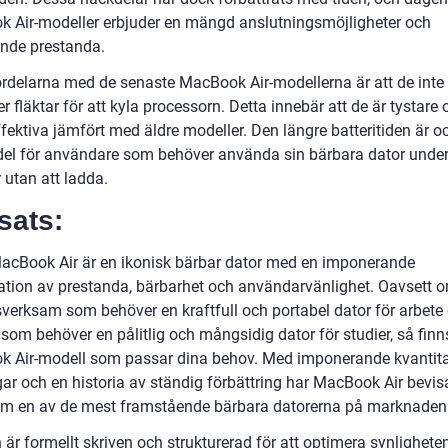
 Air-modeller erbjuder en mängd anslutningsmöjligheter och
nde prestanda.
ördelarna med de senaste MacBook Air-modellerna är att de inte
 fläktar för att kyla processorn. Detta innebär att de är tystare
fektiva jämfört med äldre modeller. Den längre batteritiden är o
rdel för användare som behöver använda sin bärbara dator under
 utan att ladda.
sats:
acBook Air är en ikonisk bärbar dator med en imponerande
tion av prestanda, bärbarhet och användarvänlighet. Oavsett o
verksam som behöver en kraftfull och portabel dator för arbete e
som behöver en pålitlig och mångsidig dator för studier, så finn
 Air-modell som passar dina behov. Med imponerande kvantita
ar och en historia av ständig förbättring har MacBook Air bevisa
om en av de mest framstående bärbara datorerna på marknaden
n är formellt skriven och strukturerad för att optimera synligheten 