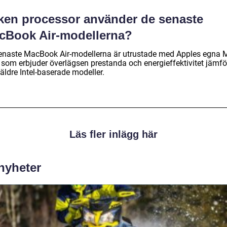
lken processor använder de senaste
cBook Air-modellerna?
enaste MacBook Air-modellerna är utrustade med Apples egna 
, som erbjuder överlägsen prestanda och energieffektivitet jämfö
äldre Intel-baserade modeller.
Läs fler inlägg här
 nyheter