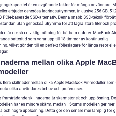
gringskapacitet är en avgörande faktor för många användare.
eller erbjuder generösa lagringsutrymmen, inklusive 256 GB, 51
B PCIe-baserade SSD-alternativ. Denna snabb SSD-teknik förbätt
estandan utan ger också utrymme för att lagra stora filer och pr
iden är också en viktig mätning för bärbara datorer. MacBook Air
ande batteritid som varar upp till 18 timmar av kontinuerlig
ng, vilket gör den till en perfekt följeslagare för långa resor elle
agar.
llnaderna mellan olika Apple Mac
modeller
ns flera skillnader mellan olika Apple MacBook Air-modeller som 
möta olika användares behov och preferenser.
e framträdande skillnaderna är skärmstorlek och upplösning. De
dellen har en mindre skärm, medan 15-tums modellen ger mer
ta och högre upplösning. Detta gör den senare mer lämplig för gr