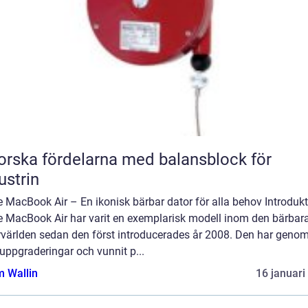
orska fördelarna med balansblock för
ustrin
 MacBook Air – En ikonisk bärbar dator för alla behov Introdukt
e MacBook Air har varit en exemplarisk modell inom den bärbar
rvärlden sedan den först introducerades år 2008. Den har geno
 uppgraderingar och vunnit p...
 Wallin
16 januari