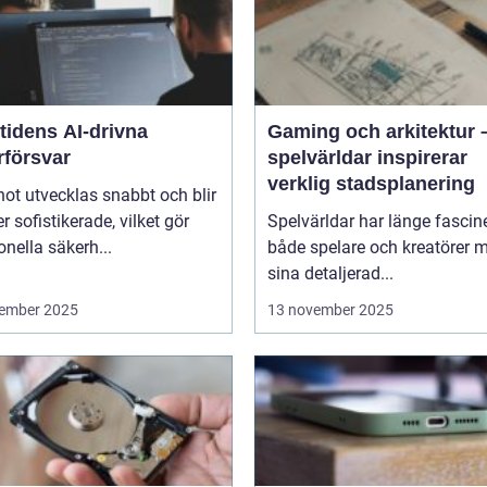
tidens AI-drivna
Gaming och arkitektur 
rförsvar
spelvärldar inspirerar
verklig stadsplanering
ot utvecklas snabbt och blir
er sofistikerade, vilket gör
Spelvärldar har länge fascin
ionella säkerh...
både spelare och kreatörer 
sina detaljerad...
ember 2025
13 november 2025