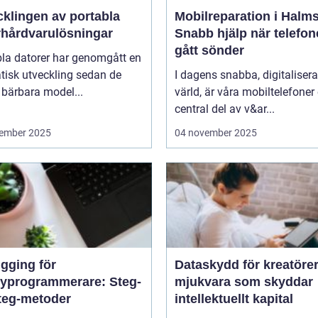
cklingen av portabla
Mobilreparation i Halms
rhårdvarulösningar
Snabb hjälp när telefo
gått sönder
bla datorer har genomgått en
tisk utveckling sedan de
I dagens snabba, digitaliser
 bärbara model...
värld, är våra mobiltelefoner
central del av v&ar...
ember 2025
04 november 2025
gging för
Dataskydd för kreatörer
yprogrammerare: Steg-
mjukvara som skyddar
steg-metoder
intellektuellt kapital