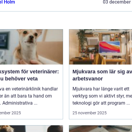
el Holm
03 december
ksystem för veterinärer:
Mjukvara som lär sig av
du behöver veta
arbetsvanor
iva en veterinärklinik handlar
Mjukvara har länge varit ett
r än att bara ta hand om
verktyg som vi aktivt styr, m
. Administrativa ...
teknologi gör att program ...
ember 2025
25 november 2025