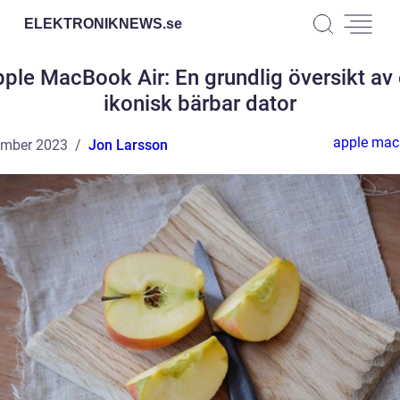
ELEKTRONIKNEWS.
se
ple MacBook Air: En grundlig översikt av
ikonisk bärbar dator
apple mac
ember 2023
Jon Larsson