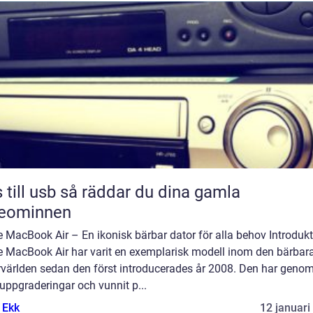
sb så räddar du dina gamla
deominnen
 MacBook Air – En ikonisk bärbar dator för alla behov Introdukt
e MacBook Air har varit en exemplarisk modell inom den bärbar
rvärlden sedan den först introducerades år 2008. Den har geno
 uppgraderingar och vunnit p...
 Ekk
12 januari