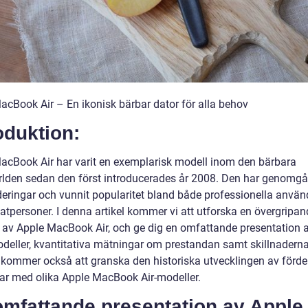
acBook Air – En ikonisk bärbar dator för alla behov
oduktion:
acBook Air har varit en exemplarisk modell inom den bärbara
rlden sedan den först introducerades år 2008. Den har genomgåt
eringar och vunnit popularitet bland både professionella använ
atpersoner. I denna artikel kommer vi att utforska en övergripan
t av Apple MacBook Air, och ge dig en omfattande presentation 
odeller, kvantitativa mätningar om prestandan samt skillnadern
 kommer också att granska den historiska utvecklingen av förde
ar med olika Apple MacBook Air-modeller.
omfattande presentation av Apple