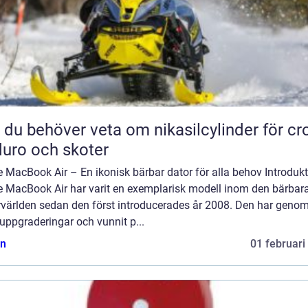
t du behöver veta om nikasilcylinder för cr
uro och skoter
 MacBook Air – En ikonisk bärbar dator för alla behov Introdukt
e MacBook Air har varit en exemplarisk modell inom den bärbar
rvärlden sedan den först introducerades år 2008. Den har geno
 uppgraderingar och vunnit p...
n
01 februari