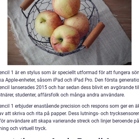
ncil 1 är en stylus som är speciellt utformad för att fungera sö
ka Apple-enheter, såsom iPad och iPad Pro. Den första generati
encil lanserades 2015 och har sedan dess blivit en avgörande ti
stnärer, studenter, affärsfolk och många andra användare.
encil 1 erbjuder enastående precision och respons som ger en ä
v att skriva och rita på papper. Dess lutnings- och trycksensorer
 för användare att skapa varierande streck och linjer beroende p
ng och virtuell tryck.