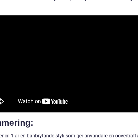
mering:
encil 1 är en banbrytande styli som ger användare en oöverträff