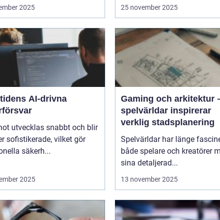
ember 2025
25 november 2025
tidens AI-drivna
Gaming och arkitektur 
rförsvar
spelvärldar inspirerar
verklig stadsplanering
ot utvecklas snabbt och blir
er sofistikerade, vilket gör
Spelvärldar har länge fascin
ionella säkerh...
både spelare och kreatörer 
sina detaljerad...
ember 2025
13 november 2025