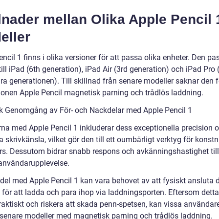
lnader mellan Olika Apple Pencil 
eller
ncil 1 finns i olika versioner för att passa olika enheter. Den pa
till iPad (6th generation), iPad Air (3rd generation) och iPad Pro 
a generationen). Till skillnad från senare modeller saknar den f
ionen Apple Pencil magnetisk parning och trådlös laddning.
sk Genomgång av För- och Nackdelar med Apple Pencil 1
rna med Apple Pencil 1 inkluderar dess exceptionella precision 
a skrivkänsla, vilket gör den till ett oumbärligt verktyg för konst
rs. Dessutom bidrar snabb respons och avkänningshastighet till
användarupplevelse.
el med Apple Pencil 1 kan vara behovet av att fysiskt ansluta de
 för att ladda och para ihop via laddningsporten. Eftersom dett
raktiskt och riskera att skada penn-spetsen, kan vissa användar
 senare modeller med magnetisk parning och trådlös laddning.