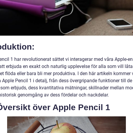
oduktion:
ncil 1 har revolutionerat sättet vi interagerar med våra Apple-en
t erbjuda en exakt och naturlig upplevelse för alla som vill låta
tet flöda eller bara bli mer produktiva. I den här artikeln kommer v
 Apple Pencil 1 i detalj, från dess övergripande funktioner till de
 som erbjuds, dess kvantitativa mätningar, skillnader mellan mo
historisk genomgång av dess fördelar och nackdelar.
versikt över Apple Pencil 1