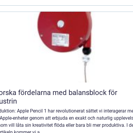
orska fördelarna med balansblock för
ustrin
duktion: Apple Pencil 1 har revolutionerat sättet vi interagerar m
Apple-enheter genom att erbjuda en exakt och naturlig upplevels
som vill låta sin kreativitet flöda eller bara bli mer produktiva. I d
rtikeln kommer vi a...