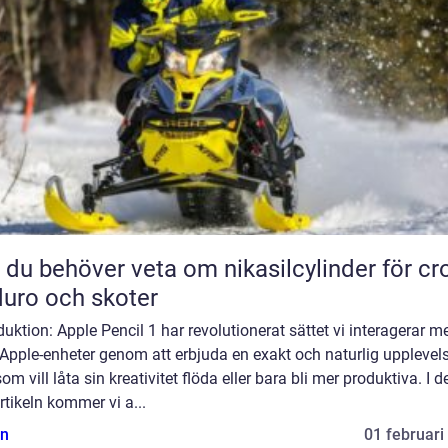
t du behöver veta om nikasilcylinder för cr
uro och skoter
duktion: Apple Pencil 1 har revolutionerat sättet vi interagerar m
Apple-enheter genom att erbjuda en exakt och naturlig upplevels
som vill låta sin kreativitet flöda eller bara bli mer produktiva. I d
rtikeln kommer vi a...
n
01 februari