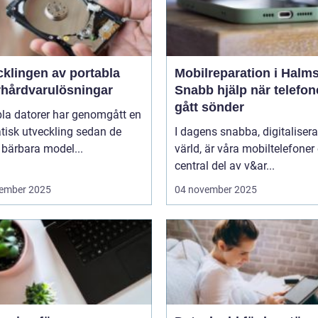
cklingen av portabla
Mobilreparation i Halms
rhårdvarulösningar
Snabb hjälp när telefo
gått sönder
bla datorer har genomgått en
tisk utveckling sedan de
I dagens snabba, digitaliser
 bärbara model...
värld, är våra mobiltelefoner
central del av v&ar...
ember 2025
04 november 2025