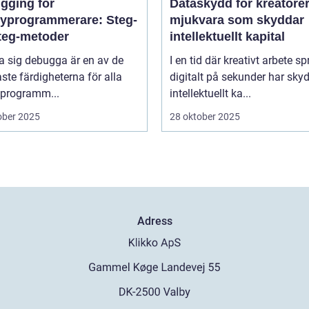
gging för
Dataskydd för kreatörer
yprogrammerare: Steg-
mjukvara som skyddar
steg-metoder
intellektuellt kapital
ra sig debugga är en av de
I en tid där kreativt arbete sp
aste färdigheterna för alla
digitalt på sekunder har sky
programm...
intellektuellt ka...
ober 2025
28 oktober 2025
Adress