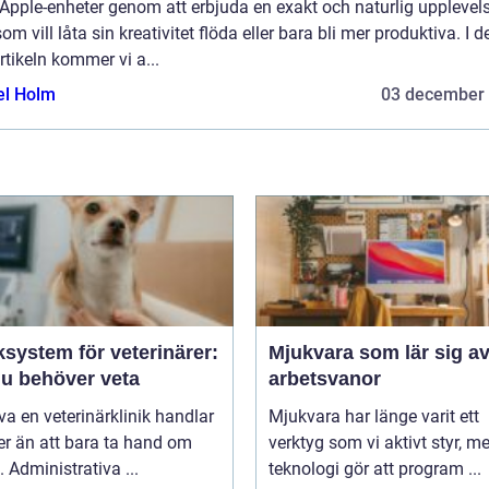
Apple-enheter genom att erbjuda en exakt och naturlig upplevels
som vill låta sin kreativitet flöda eller bara bli mer produktiva. I d
rtikeln kommer vi a...
el Holm
03 december
ksystem för veterinärer:
Mjukvara som lär sig av
du behöver veta
arbetsvanor
iva en veterinärklinik handlar
Mjukvara har länge varit ett
r än att bara ta hand om
verktyg som vi aktivt styr, m
. Administrativa ...
teknologi gör att program ...