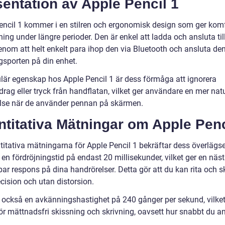
entation av Apple Pencil 1
encil 1 kommer i en stilren och ergonomisk design som ger komf
ng under längre perioder. Den är enkel att ladda och ansluta til
nom att helt enkelt para ihop den via Bluetooth och ansluta den 
gsporten på din enhet.
lär egenskap hos Apple Pencil 1 är dess förmåga att ignorera
ag eller tryck från handflatan, vilket ger användare en mer natu
lse när de använder pennan på skärmen.
titativa Mätningar om Apple Penc
titativa mätningarna för Apple Pencil 1 bekräftar dess överlägs
en fördröjningstid på endast 20 millisekunder, vilket ger en näs
ar respons på dina handrörelser. Detta gör att du kan rita och s
cision och utan distorsion.
 också en avkänningshastighet på 240 gånger per sekund, vilke
ör mättnadsfri skissning och skrivning, oavsett hur snabbt du a
.