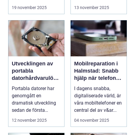
19 november 2025
13 november 2025
Utvecklingen av
Mobilreparation i
portabla
Halmstad: Snabb
datorhårdvarulösn
hjälp när telefonen
ingar
gått sönder
Portabla datorer har
I dagens snabba,
genomgått en
digitaliserade värld, är
dramatisk utveckling
våra mobiltelefoner en
sedan de första
central del av v&ar...
bärbara model...
12 november 2025
04 november 2025