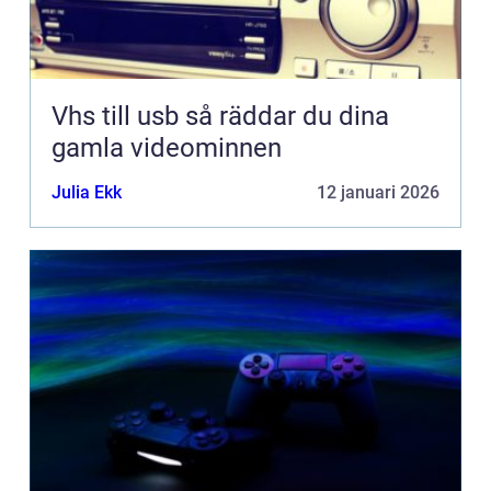
Vhs till usb så räddar du dina
gamla videominnen
Julia Ekk
12 januari 2026