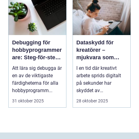
Debugging för
Dataskydd för
hobbyprogrammer
kreatörer –
are: Steg-för-steg-
mjukvara som
metoder
skyddar
Att lära sig debugga är
I en tid där kreativt
intellektuellt
en av de viktigaste
arbete sprids digitalt
kapital
färdigheterna för alla
på sekunder har
hobbyprogramm...
skyddet av
intellektuellt ka...
31 oktober 2025
28 oktober 2025