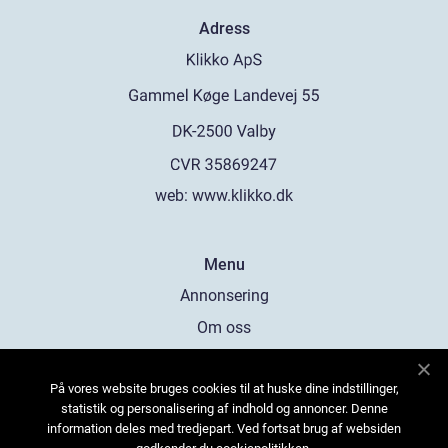
Adress
web:
www.klikko.dk
Menu
Annonsering
Om oss
Cookies
På vores website bruges cookies til at huske dine indstillinger,
Kontakta oss
statistik og personalisering af indhold og annoncer. Denne
Sitemap
information deles med tredjepart. Ved fortsat brug af websiden