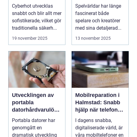
inspirerar verklig
Cyberhot utvecklas
Spelvärldar har länge
stadsplanering
snabbt och blir allt mer
fascinerat både
sofistikerade, vilket gör
spelare och kreatörer
traditionella säkerh...
med sina detaljerad...
19 november 2025
13 november 2025
Utvecklingen av
Mobilreparation i
portabla
Halmstad: Snabb
datorhårdvarulösn
hjälp när telefonen
ingar
gått sönder
Portabla datorer har
I dagens snabba,
genomgått en
digitaliserade värld, är
dramatisk utveckling
våra mobiltelefoner en