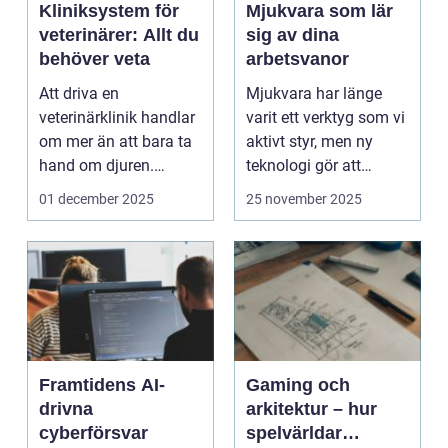
Kliniksystem för
Mjukvara som lär
veterinärer: Allt du
sig av dina
behöver veta
arbetsvanor
Att driva en
Mjukvara har länge
veterinärklinik handlar
varit ett verktyg som vi
om mer än att bara ta
aktivt styr, men ny
hand om djuren.
teknologi gör att
Administrativa ...
program ...
01 december 2025
25 november 2025
Framtidens AI-
Gaming och
drivna
arkitektur – hur
cyberförsvar
spelvärldar