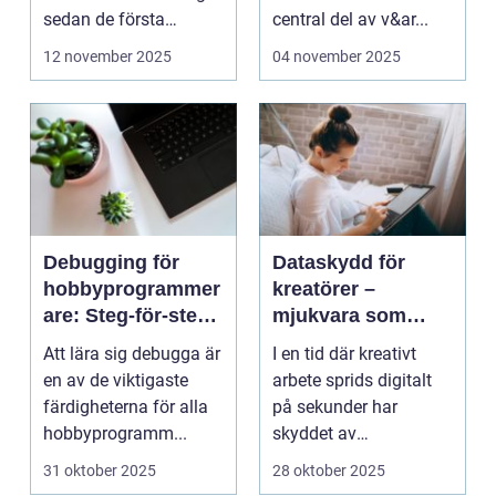
sedan de första
central del av v&ar...
bärbara model...
12 november 2025
04 november 2025
Debugging för
Dataskydd för
hobbyprogrammer
kreatörer –
are: Steg-för-steg-
mjukvara som
metoder
skyddar
Att lära sig debugga är
I en tid där kreativt
intellektuellt
en av de viktigaste
arbete sprids digitalt
kapital
färdigheterna för alla
på sekunder har
hobbyprogramm...
skyddet av
intellektuellt ka...
31 oktober 2025
28 oktober 2025