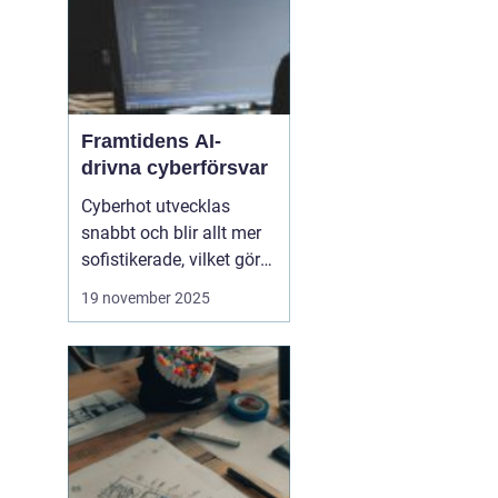
Framtidens AI-
drivna cyberförsvar
Cyberhot utvecklas
snabbt och blir allt mer
sofistikerade, vilket gör
traditionella
19 november 2025
säkerhetslösningar
otillräckliga. Framtidens
cybersäkerhet kräver
proaktiva och
intelligenta system som
kan identifiera, analysera
och n...