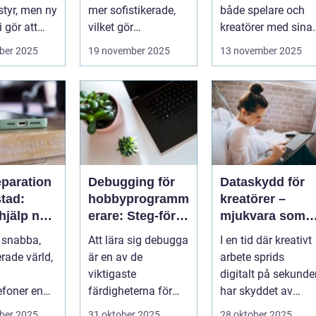
stadsplanering
 styr, men ny
mer sofistikerade,
både spelare och
 gör att
vilket gör
kreatörer med sina
...
traditionella
detaljerad...
ber 2025
19 november 2025
13 november 2025
säkerh...
eparation
Debugging för
Dataskydd för
tad:
hobbyprogramm
kreatörer –
hjälp när
erare: Steg-för-
mjukvara som
en gått
steg-metoder
skyddar
 snabba,
Att lära sig debugga
I en tid där kreativt
intellektuellt
erade värld,
är en av de
arbete sprids
kapital
viktigaste
digitalt på sekunde
efoner en
färdigheterna för
har skyddet av
el av v&ar...
alla
intellektuellt ka...
ber 2025
31 oktober 2025
28 oktober 2025