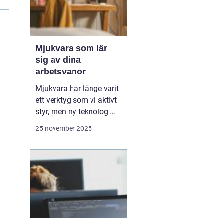
Mjukvara som lär
sig av dina
arbetsvanor
Mjukvara har länge varit
ett verktyg som vi aktivt
styr, men ny teknologi
gör att program idag kan
25 november 2025
bli mer än bara passiva
hjälpmedel. Vissa
program kan analysera
hur du arbetar, vilka
appar du använder mest
och vilka uppgift...