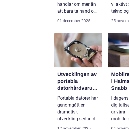
handlar om mer än
vi aktivt
att bara ta hand om
teknologi
djuren.
program 
01 december 2025
25 novem
Administrativa ...
Utvecklingen av
Mobilr
portabla
i Halms
datorhårdvarulö
Snabb 
sningar
telefon
Portabla datorer har
I dagens
sönder
genomgått en
digitalis
dramatisk
är våra
utveckling sedan de
mobiltel
första bärbara
central d
12 november 2025
04 novem