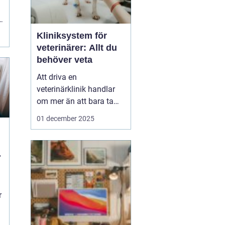
Kliniksystem för
veterinärer: Allt du
behöver veta
Att driva en
veterinärklinik handlar
om mer än att bara ta
hand om djuren.
01 december 2025
Administrativa uppgifter
kan snabbt bli
överväldigande, och
kliniksystem för en
veterinär blir verktyget
som underlättar denna
r
börda. G...