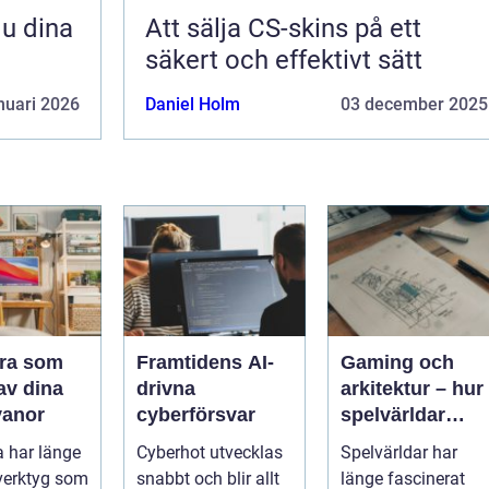
Att sälja CS-skins på ett
säkert och effektivt sätt
nuari 2026
Daniel Holm
03 december 2025
ra som
Framtidens AI-
Gaming och
 av dina
drivna
arkitektur – hur
vanor
cyberförsvar
spelvärldar
inspirerar
 har länge
Cyberhot utvecklas
Spelvärldar har
verklig
 verktyg som
snabbt och blir allt
länge fascinerat