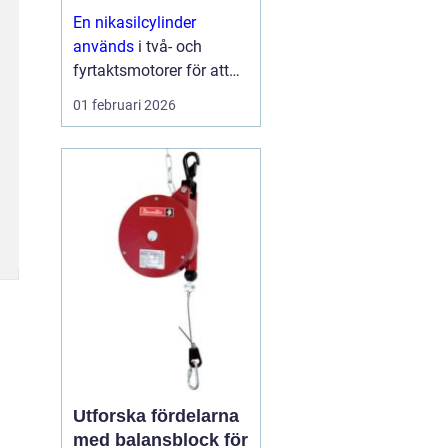
och skoter
En nikasilcylinder
används
i två- och
fyrtaktsmotorer för att
ge längre livslängd,
01 februari 2026
bättre prestanda och
lägre friktion. Ytan på
cylindern beläggs med
en hård
nickelkiselkarbid-
beläggning som tål höga
varvtal,...
Utforska fördelarna
med balansblock för