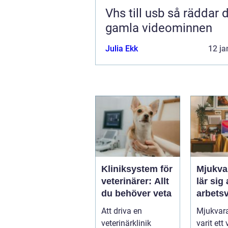
Vhs till usb så räddar du dina
gamla videominnen
Julia Ekk
12 ja
Kliniksystem för
Mjukva
veterinärer: Allt
lär sig
du behöver veta
arbets
Att driva en
Mjukvara
veterinärklinik
varit ett