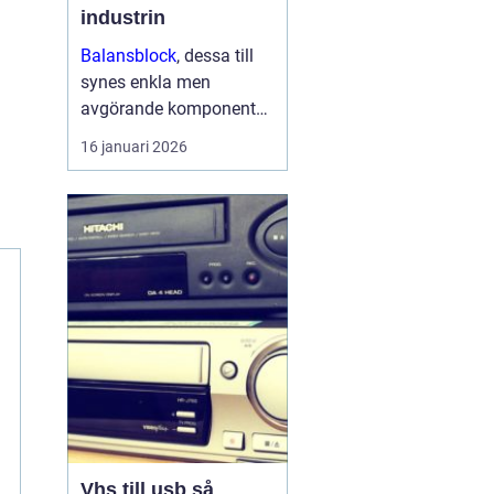
industrin
Balansblock
, dessa till
synes enkla men
avgörande komponenter,
har länge spelat en viktig
16 januari 2026
roll inom industrin. Det
handlar om att skapa en
jämvikt mellan
arbetsverktyg...
Vhs till usb så