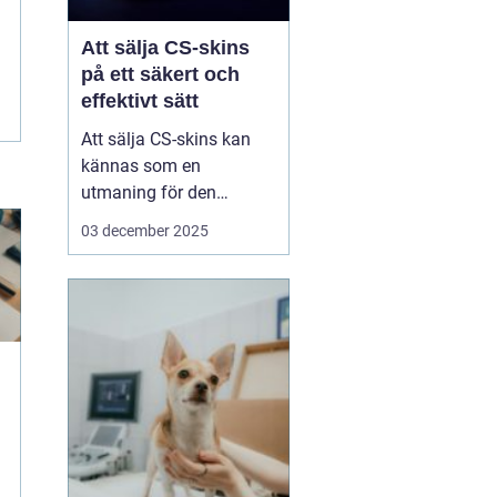
Att sälja CS-skins
på ett säkert och
effektivt sätt
Att sälja CS-skins kan
kännas som en
utmaning för den
oinvigde, men med rätt
03 december 2025
strategi och plattform
kan det bli en både säker
och lönsam affär. CS-
skins, eller Counter-
Strike: Global Offensive
(CS:GO) skins, &...