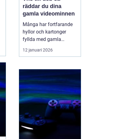
räddar du dina
gamla videominnen
Många har fortfarande
hyllor och kartonger
fyllda med gamla
videoband. Bröllop,
12 januari 2026
skolavslutningar,
födelsedagar och
vardagsklipp från 80-
och 90-talet ligger kvar
på kassetter som knappt
går att spela upp längre.
Samtidigt försvinner
fungerande videos...