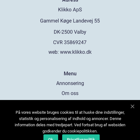
web:
www.klikko.dk
Menu
Annonsering
Om oss
Cookies
På vores website bruges cookies til at huske dine indstillinger,
Kontakta oss
statistik og personalisering af indhold og annoncer. Denne
Sitemap
information deles med tredjepart. Ved fortsat brug af websiden
godkender du cookiepolitikken.
Ok
Privatlivspolitik