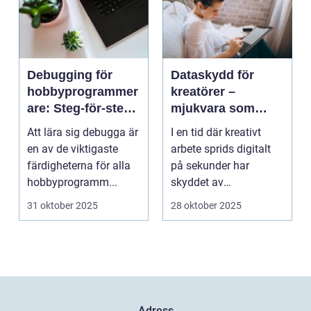
Debugging för
Dataskydd för
hobbyprogrammer
kreatörer –
are: Steg-för-steg-
mjukvara som
metoder
skyddar
Att lära sig debugga är
I en tid där kreativt
intellektuellt
en av de viktigaste
arbete sprids digitalt
kapital
färdigheterna för alla
på sekunder har
hobbyprogramm...
skyddet av
intellektuellt ka...
31 oktober 2025
28 oktober 2025
Adress