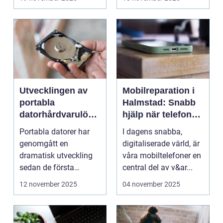
Utvecklingen av
Mobilreparation i
portabla
Halmstad: Snabb
datorhårdvarulösn
hjälp när telefonen
ingar
gått sönder
Portabla datorer har
I dagens snabba,
genomgått en
digitaliserade värld, är
dramatisk utveckling
våra mobiltelefoner en
sedan de första
central del av v&ar...
bärbara model...
12 november 2025
04 november 2025