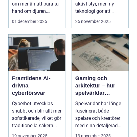
om mer än att bara ta
aktivt styr, men ny
hand om djuren.
teknologi gör att
Administrativa ...
program ...
01 december 2025
25 november 2025
Framtidens AI-
Gaming och
drivna
arkitektur – hur
cyberförsvar
spelvärldar
inspirerar verklig
Cyberhot utvecklas
Spelvärldar har länge
stadsplanering
snabbt och blir allt mer
fascinerat både
sofistikerade, vilket gör
spelare och kreatörer
traditionella säkerh...
med sina detaljerad...
19 november 2025
13 november 2025