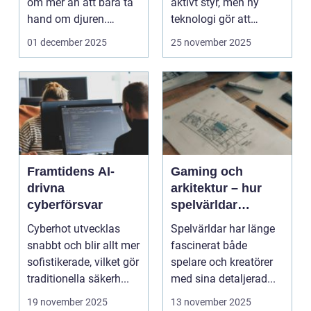
om mer än att bara ta
aktivt styr, men ny
hand om djuren.
teknologi gör att
Administrativa ...
program ...
01 december 2025
25 november 2025
Framtidens AI-
Gaming och
drivna
arkitektur – hur
cyberförsvar
spelvärldar
inspirerar verklig
Cyberhot utvecklas
Spelvärldar har länge
stadsplanering
snabbt och blir allt mer
fascinerat både
sofistikerade, vilket gör
spelare och kreatörer
traditionella säkerh...
med sina detaljerad...
19 november 2025
13 november 2025