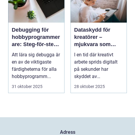
Debugging för
Dataskydd för
hobbyprogrammer
kreatörer –
are: Steg-för-steg-
mjukvara som
metoder
skyddar
Att lära sig debugga är
I en tid där kreativt
intellektuellt
en av de viktigaste
arbete sprids digitalt
kapital
färdigheterna för alla
på sekunder har
hobbyprogramm...
skyddet av
intellektuellt ka...
31 oktober 2025
28 oktober 2025
Adress