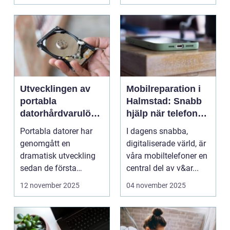
Utvecklingen av
Mobilreparation i
portabla
Halmstad: Snabb
datorhårdvarulösn
hjälp när telefonen
ingar
gått sönder
Portabla datorer har
I dagens snabba,
genomgått en
digitaliserade värld, är
dramatisk utveckling
våra mobiltelefoner en
sedan de första
central del av v&ar...
bärbara model...
12 november 2025
04 november 2025