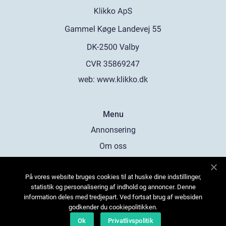
web:
www.klikko.dk
Menu
Annonsering
Om oss
Cookies
På vores website bruges cookies til at huske dine indstillinger,
Kontakta oss
statistik og personalisering af indhold og annoncer. Denne
Sitemap
information deles med tredjepart. Ved fortsat brug af websiden
godkender du cookiepolitikken.
Ok
Privatlivspolitik