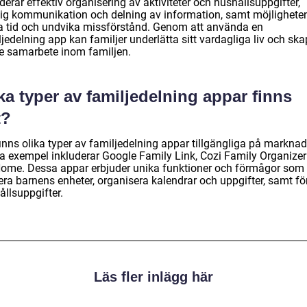
derar effektiv organisering av aktiviteter och hushållsuppgifter,
ig kommunikation och delning av information, samt möjligheten
a tid och undvika missförstånd. Genom att använda en
jedelning app kan familjer underlätta sitt vardagliga liv och sk
re samarbete inom familjen.
ka typer av familjedelning appar finns
t?
inns olika typer av familjedelning appar tillgängliga på marknad
a exempel inkluderar Google Family Link, Cozi Family Organizer
ome. Dessa appar erbjuder unika funktioner och förmågor som 
era barnens enheter, organisera kalendrar och uppgifter, samt fö
ållsuppgifter.
Läs fler inlägg här