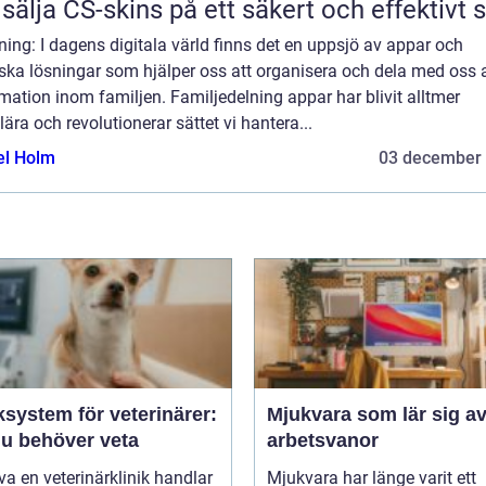
 sälja CS-skins på ett säkert och effektivt s
ning: I dagens digitala värld finns det en uppsjö av appar och
ska lösningar som hjälper oss att organisera och dela med oss 
mation inom familjen. Familjedelning appar har blivit alltmer
ära och revolutionerar sättet vi hantera...
el Holm
03 december
ksystem för veterinärer:
Mjukvara som lär sig av
du behöver veta
arbetsvanor
iva en veterinärklinik handlar
Mjukvara har länge varit ett