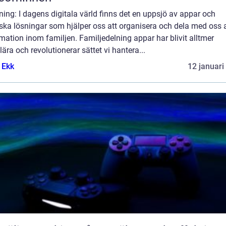
ning: I dagens digitala värld finns det en uppsjö av appar och
ska lösningar som hjälper oss att organisera och dela med oss 
mation inom familjen. Familjedelning appar har blivit alltmer
ära och revolutionerar sättet vi hantera...
 Ekk
12 januari