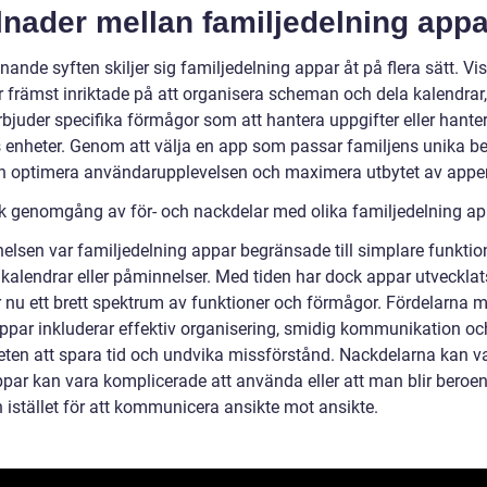
lnader mellan familjedelning appa
knande syften skiljer sig familjedelning appar åt på flera sätt. Vi
r främst inriktade på att organisera scheman och dela kalendra
rbjuder specifika förmågor som att hantera uppgifter eller hante
 enheter. Genom att välja en app som passar familjens unika b
 optimera användarupplevelsen och maximera utbytet av appe
sk genomgång av för- och nackdelar med olika familjedelning ap
nelsen var familjedelning appar begränsade till simplare funkti
a kalendrar eller påminnelser. Med tiden har dock appar utveckla
r nu ett brett spektrum av funktioner och förmågor. Fördelarna 
ppar inkluderar effektiv organisering, smidig kommunikation oc
eten att spara tid och undvika missförstånd. Nackdelarna kan va
ppar kan vara komplicerade att använda eller att man blir beroe
 istället för att kommunicera ansikte mot ansikte.