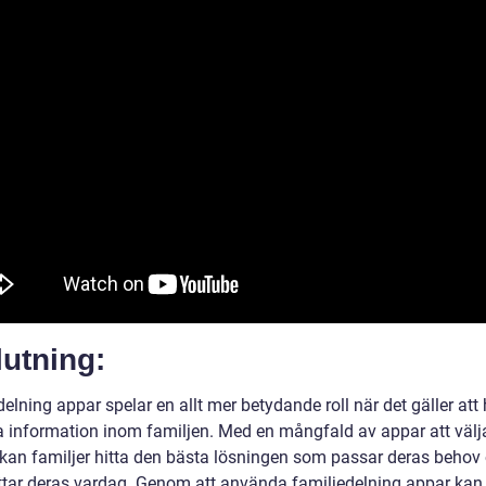
utning:
elning appar spelar en allt mer betydande roll när det gäller att
a information inom familjen. Med en mångfald av appar att välj
 kan familjer hitta den bästa lösningen som passar deras behov
ttar deras vardag. Genom att använda familjedelning appar kan 