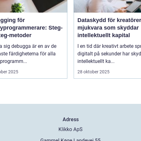
gging för
Dataskydd för kreatörer
yprogrammerare: Steg-
mjukvara som skyddar
steg-metoder
intellektuellt kapital
ra sig debugga är en av de
I en tid där kreativt arbete sp
aste färdigheterna för alla
digitalt på sekunder har sky
programm...
intellektuellt ka...
ober 2025
28 oktober 2025
Adress