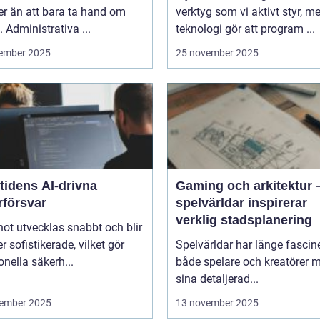
r än att bara ta hand om
verktyg som vi aktivt styr, m
. Administrativa ...
teknologi gör att program ...
ember 2025
25 november 2025
tidens AI-drivna
Gaming och arkitektur 
rförsvar
spelvärldar inspirerar
verklig stadsplanering
ot utvecklas snabbt och blir
er sofistikerade, vilket gör
Spelvärldar har länge fascin
ionella säkerh...
både spelare och kreatörer 
sina detaljerad...
ember 2025
13 november 2025