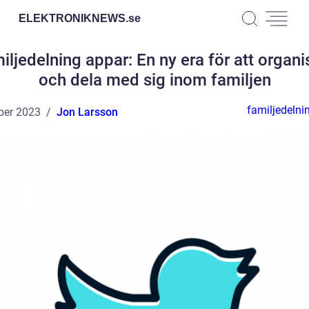
ELEKTRONIKNEWS.
se
iljedelning appar: En ny era för att organi
och dela med sig inom familjen
familjedelni
ber 2023
Jon Larsson