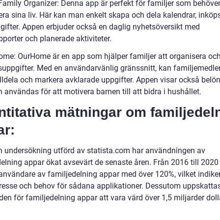
 Family Organizer: Denna app är perfekt för familjer som behöve
ra sina liv. Här kan man enkelt skapa och dela kalendrar, inköps
gifter. Appen erbjuder också en daglig nyhetsöversikt med
porter och planerade aktiviteter.
ome: OurHome är en app som hjälper familjer att organisera och
suppgifter. Med en användarvänlig gränssnitt, kan familjemed
tilldela och markera avklarade uppgifter. Appen visar också belö
användas för att motivera barnen till att bidra i hushållet.
titativa mätningar om familjedel
ar:
en undersökning utförd av statista.com har användningen av
delning appar ökat avsevärt de senaste åren. Från 2016 till 202
 användare av familjedelning appar med över 120%, vilket indiker
ntresse och behov för sådana applikationer. Dessutom uppskatta
n för familjedelning appar att vara värd över 1,5 miljarder doll