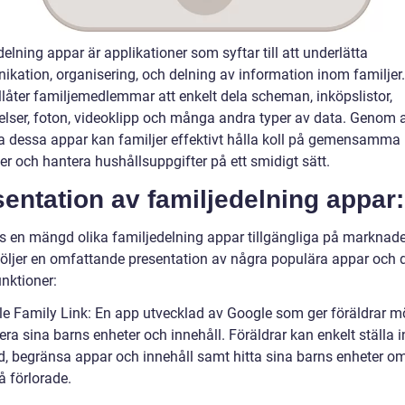
elning appar är applikationer som syftar till att underlätta
kation, organisering, och delning av information inom familjer
llåter familjemedlemmar att enkelt dela scheman, inköpslistor,
lser, foton, videoklipp och många andra typer av data. Genom a
 dessa appar kan familjer effektivt hålla koll på gemensamma
ter och hantera hushållsuppgifter på ett smidigt sätt.
entation av familjedelning appar:
ns en mängd olika familjedelning appar tillgängliga på marknade
öljer en omfattande presentation av några populära appar och 
nktioner:
le Family Link: En app utvecklad av Google som ger föräldrar mö
era sina barns enheter och innehåll. Föräldrar kan enkelt ställa i
d, begränsa appar och innehåll samt hitta sina barns enheter o
å förlorade.