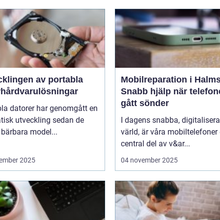
cklingen av portabla
Mobilreparation i Halms
rhårdvarulösningar
Snabb hjälp när telefo
gått sönder
bla datorer har genomgått en
tisk utveckling sedan de
I dagens snabba, digitaliser
 bärbara model...
värld, är våra mobiltelefoner
central del av v&ar...
ember 2025
04 november 2025