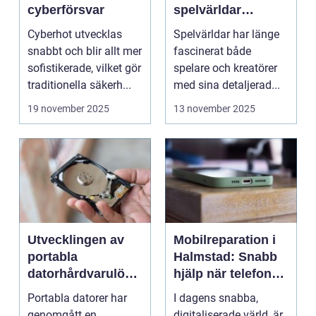
cyberförsvar
spelvärldar
inspirerar verklig
Cyberhot utvecklas
Spelvärldar har länge
stadsplanering
snabbt och blir allt mer
fascinerat både
sofistikerade, vilket gör
spelare och kreatörer
traditionella säkerh...
med sina detaljerad...
19 november 2025
13 november 2025
Utvecklingen av
Mobilreparation i
portabla
Halmstad: Snabb
datorhårdvarulösn
hjälp när telefonen
ingar
gått sönder
Portabla datorer har
I dagens snabba,
genomgått en
digitaliserade värld, är