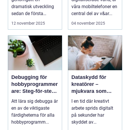
dramatisk utveckling
våra mobiltelefoner en
sedan de första
central del av v&ar...
bärbara model...
12 november 2025
04 november 2025
Debugging för
Dataskydd för
hobbyprogrammer
kreatörer –
are: Steg-för-steg-
mjukvara som
metoder
skyddar
Att lära sig debugga är
I en tid där kreativt
intellektuellt
en av de viktigaste
arbete sprids digitalt
kapital
färdigheterna för alla
på sekunder har
hobbyprogramm...
skyddet av
intellektuellt ka...