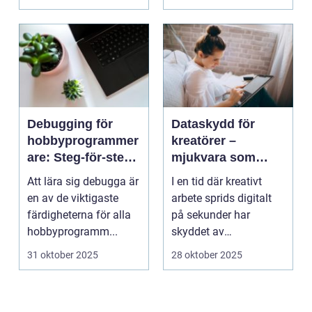
Debugging för
Dataskydd för
hobbyprogrammer
kreatörer –
are: Steg-för-steg-
mjukvara som
metoder
skyddar
Att lära sig debugga är
I en tid där kreativt
intellektuellt
en av de viktigaste
arbete sprids digitalt
kapital
färdigheterna för alla
på sekunder har
hobbyprogramm...
skyddet av
intellektuellt ka...
31 oktober 2025
28 oktober 2025