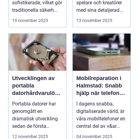
sofistikerade, vilket gör
spelare och kreatörer
traditionella säkerh...
med sina detaljerad...
19 november 2025
13 november 2025
Utvecklingen av
Mobilreparation i
portabla
Halmstad: Snabb
datorhårdvarulösn
hjälp när telefonen
ingar
gått sönder
Portabla datorer har
I dagens snabba,
genomgått en
digitaliserade värld, är
dramatisk utveckling
våra mobiltelefoner en
sedan de första
central del av v&ar...
bärbara model...
12 november 2025
04 november 2025