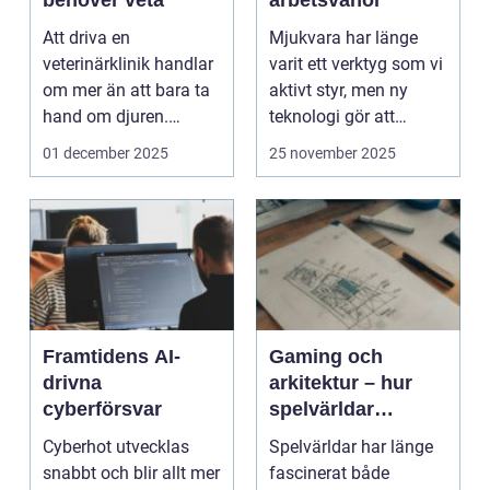
behöver veta
arbetsvanor
Att driva en
Mjukvara har länge
veterinärklinik handlar
varit ett verktyg som vi
om mer än att bara ta
aktivt styr, men ny
hand om djuren.
teknologi gör att
Administrativa ...
program ...
01 december 2025
25 november 2025
Framtidens AI-
Gaming och
drivna
arkitektur – hur
cyberförsvar
spelvärldar
inspirerar verklig
Cyberhot utvecklas
Spelvärldar har länge
stadsplanering
snabbt och blir allt mer
fascinerat både