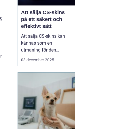
Att sälja CS-skins
ig
på ett säkert och
effektivt sätt
Att sälja CS-skins kan
kännas som en
utmaning för den
r
oinvigde, men med rätt
03 december 2025
.
strategi och plattform
kan det bli en både säker
och lönsam affär. CS-
skins, eller Counter-
Strike: Global Offensive
(CS:GO) skins, &...