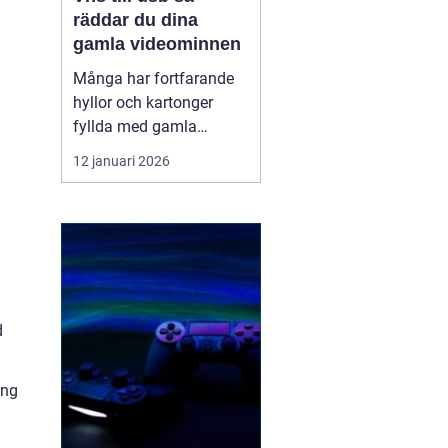
räddar du dina
gamla videominnen
Många har fortfarande
hyllor och kartonger
fyllda med gamla
videoband. Bröllop,
12 januari 2026
skolavslutningar,
födelsedagar och
vardagsklipp från 80-
och 90-talet ligger kvar
på kassetter som knappt
går att spela upp längre.
Samtidigt försvinner
d
fungerande videos...
ing