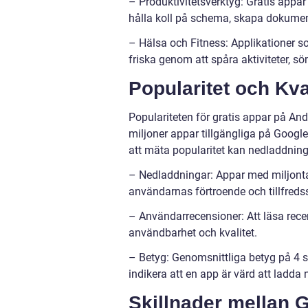
– Produktivitetsverktyg: Gratis appar
hålla koll på schema, skapa dokumen
– Hälsa och Fitness: Applikationer so
friska genom att spåra aktiviteter, s
Popularitet och Kva
Populariteten för gratis appar på And
miljoner appar tillgängliga på Google 
att mäta popularitet kan nedladdning
– Nedladdningar: Appar med miljontal
användarnas förtroende och tillfredss
– Användarrecensioner: Att läsa rece
användbarhet och kvalitet.
– Betyg: Genomsnittliga betyg på 4 s
indikera att en app är värd att ladda n
Skillnader mellan 