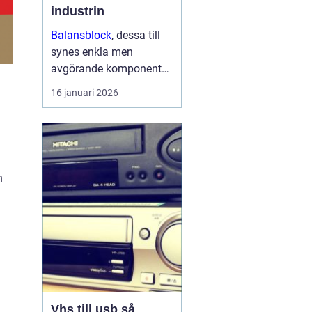
industrin
Balansblock
, dessa till
synes enkla men
avgörande komponenter,
har länge spelat en viktig
16 januari 2026
roll inom industrin. Det
handlar om att skapa en
jämvikt mellan
arbetsverktyg...
a
h
Vhs till usb så