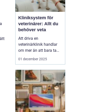
Kliniksystem för
ra
veterinärer: Allt du
behöver veta
Att driva en
ätt
veterinärklinik handlar
om mer än att bara ta
hand om djuren.
01 december 2025
Administrativa uppgifter
kan snabbt bli
överväldigande, och
kliniksystem för en
veterinär blir verktyget
som underlättar denna
börda. G...