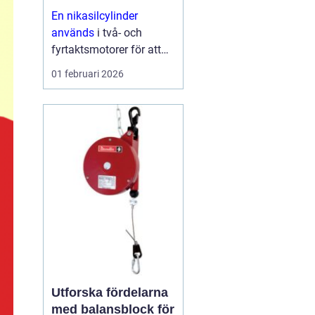
och skoter
En nikasilcylinder
används
i två- och
fyrtaktsmotorer för att
ge längre livslängd,
01 februari 2026
bättre prestanda och
lägre friktion. Ytan på
cylindern beläggs med
en hård
nickelkiselkarbid-
beläggning som tål höga
varvtal,...
Utforska fördelarna
med balansblock för