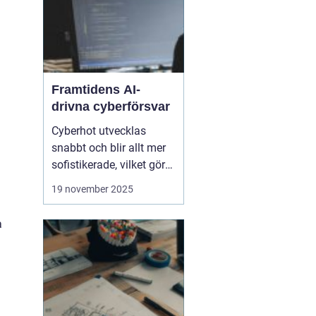
Framtidens AI-
drivna cyberförsvar
Cyberhot utvecklas
snabbt och blir allt mer
sofistikerade, vilket gör
traditionella
19 november 2025
säkerhetslösningar
otillräckliga. Framtidens
a
cybersäkerhet kräver
proaktiva och
intelligenta system som
kan identifiera, analysera
och n...