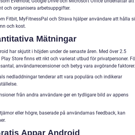
 som Evernote, Google Drive och Microsoft Office underlättar att
t och organisera arbetsuppgifter.
m Fitbit, MyFitnessPal och Strava hjälper användare att hålla s
ömn och kost.
ntitativa Mätningar
roid har skjutit i höjden under de senaste åren. Med över 2.5
Play Store finns ett rikt och varierat utbud för privatpersoner. Fö
santal, användarrecensioner och betyg vara avgörande faktorer
s nedladdningar tenderar att vara populära och indikerar
tällelse.
nsioner från andra användare ger en tydligare bild av appens
tjärnor eller högre, baserade på användarnas feedback, kan
er.
Gratis Appar Android