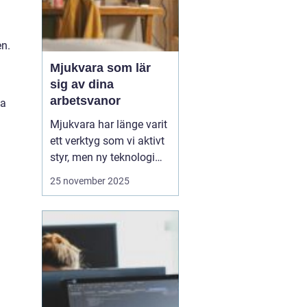
en.
Mjukvara som lär
sig av dina
arbetsvanor
ka
Mjukvara har länge varit
ett verktyg som vi aktivt
styr, men ny teknologi
gör att program idag kan
25 november 2025
bli mer än bara passiva
hjälpmedel. Vissa
program kan analysera
hur du arbetar, vilka
appar du använder mest
och vilka uppgift...