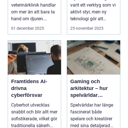
veterinärklinik handlar
varit ett verktyg som vi
om mer än att bara ta
aktivt styr, men ny
hand om djuren.
teknologi gör att
Administrativa ...
program ...
01 december 2025
25 november 2025
Framtidens AI-
Gaming och
drivna
arkitektur – hur
cyberförsvar
spelvärldar
inspirerar verklig
Cyberhot utvecklas
Spelvärldar har länge
stadsplanering
snabbt och blir allt mer
fascinerat både
sofistikerade, vilket gör
spelare och kreatörer
traditionella säkerh...
med sina detaljerad...