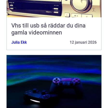
Vhs till usb så räddar du dina
gamla videominnen
Julia Ekk
12 januari 2026