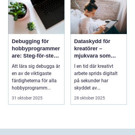
Debugging för
Dataskydd för
hobbyprogrammer
kreatörer –
are: Steg-för-steg-
mjukvara som
metoder
skyddar
Att lära sig debugga är
I en tid där kreativt
intellektuellt
en av de viktigaste
arbete sprids digitalt
kapital
färdigheterna för alla
på sekunder har
hobbyprogramm...
skyddet av
intellektuellt ka...
31 oktober 2025
28 oktober 2025