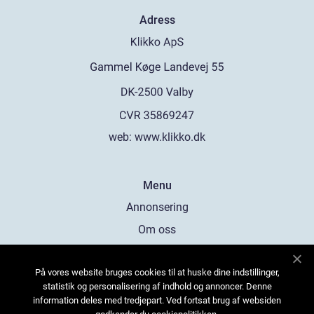
Adress
web:
www.klikko.dk
Menu
Annonsering
Om oss
Cookies
På vores website bruges cookies til at huske dine indstillinger,
Kontakta oss
statistik og personalisering af indhold og annoncer. Denne
Sitemap
information deles med tredjepart. Ved fortsat brug af websiden