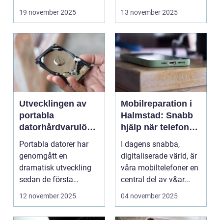
19 november 2025
13 november 2025
Utvecklingen av
Mobilreparation i
portabla
Halmstad: Snabb
datorhårdvarulösn
hjälp när telefonen
ingar
gått sönder
Portabla datorer har
I dagens snabba,
genomgått en
digitaliserade värld, är
dramatisk utveckling
våra mobiltelefoner en
sedan de första
central del av v&ar...
bärbara model...
12 november 2025
04 november 2025