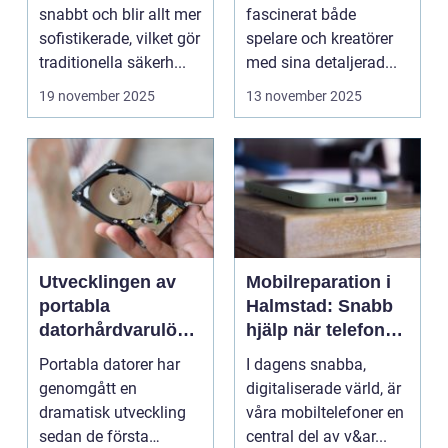
stadsplanering
snabbt och blir allt mer
fascinerat både
sofistikerade, vilket gör
spelare och kreatörer
traditionella säkerh...
med sina detaljerad...
19 november 2025
13 november 2025
Utvecklingen av
Mobilreparation i
portabla
Halmstad: Snabb
datorhårdvarulösn
hjälp när telefonen
ingar
gått sönder
Portabla datorer har
I dagens snabba,
genomgått en
digitaliserade värld, är
dramatisk utveckling
våra mobiltelefoner en
sedan de första
central del av v&ar...