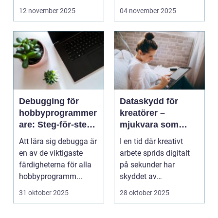
bärbara model...
12 november 2025
04 november 2025
Debugging för
Dataskydd för
hobbyprogrammer
kreatörer –
are: Steg-för-steg-
mjukvara som
metoder
skyddar
Att lära sig debugga är
I en tid där kreativt
intellektuellt
en av de viktigaste
arbete sprids digitalt
kapital
färdigheterna för alla
på sekunder har
hobbyprogramm...
skyddet av
intellektuellt ka...
31 oktober 2025
28 oktober 2025