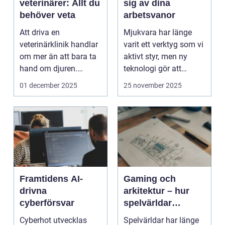
veterinärer: Allt du
sig av dina
behöver veta
arbetsvanor
Att driva en
Mjukvara har länge
veterinärklinik handlar
varit ett verktyg som vi
om mer än att bara ta
aktivt styr, men ny
hand om djuren.
teknologi gör att
Administrativa ...
program ...
01 december 2025
25 november 2025
Framtidens AI-
Gaming och
drivna
arkitektur – hur
cyberförsvar
spelvärldar
inspirerar verklig
Cyberhot utvecklas
Spelvärldar har länge