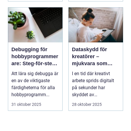
Debugging för
Dataskydd för
hobbyprogrammer
kreatörer –
are: Steg-för-steg-
mjukvara som
metoder
skyddar
Att lära sig debugga är
I en tid där kreativt
intellektuellt
en av de viktigaste
arbete sprids digitalt
kapital
färdigheterna för alla
på sekunder har
hobbyprogramm...
skyddet av
intellektuellt ka...
31 oktober 2025
28 oktober 2025