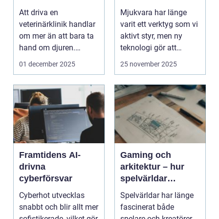
Att driva en
Mjukvara har länge
veterinärklinik handlar
varit ett verktyg som vi
om mer än att bara ta
aktivt styr, men ny
hand om djuren.
teknologi gör att
Administrativa ...
program ...
01 december 2025
25 november 2025
Framtidens AI-
Gaming och
drivna
arkitektur – hur
cyberförsvar
spelvärldar
inspirerar verklig
Cyberhot utvecklas
Spelvärldar har länge
stadsplanering
snabbt och blir allt mer
fascinerat både
sofistikerade, vilket gör
spelare och kreatörer