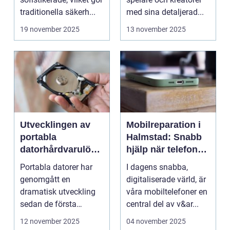
traditionella säkerh...
med sina detaljerad...
19 november 2025
13 november 2025
Utvecklingen av
Mobilreparation i
portabla
Halmstad: Snabb
datorhårdvarulösn
hjälp när telefonen
ingar
gått sönder
Portabla datorer har
I dagens snabba,
genomgått en
digitaliserade värld, är
dramatisk utveckling
våra mobiltelefoner en
sedan de första
central del av v&ar...
bärbara model...
12 november 2025
04 november 2025