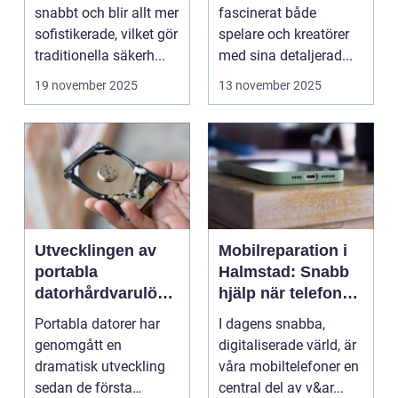
stadsplanering
snabbt och blir allt mer
fascinerat både
sofistikerade, vilket gör
spelare och kreatörer
traditionella säkerh...
med sina detaljerad...
19 november 2025
13 november 2025
Utvecklingen av
Mobilreparation i
portabla
Halmstad: Snabb
datorhårdvarulösn
hjälp när telefonen
ingar
gått sönder
Portabla datorer har
I dagens snabba,
genomgått en
digitaliserade värld, är
dramatisk utveckling
våra mobiltelefoner en
sedan de första
central del av v&ar...