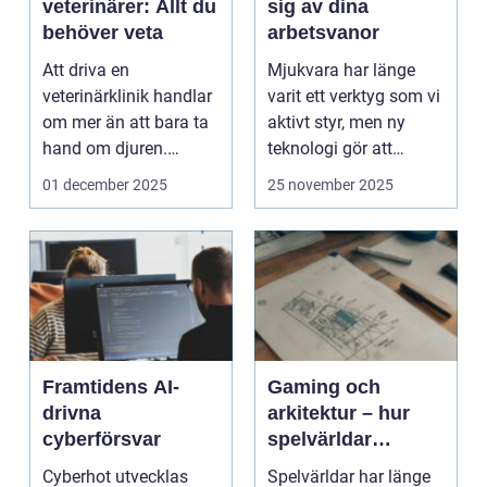
veterinärer: Allt du
sig av dina
behöver veta
arbetsvanor
Att driva en
Mjukvara har länge
veterinärklinik handlar
varit ett verktyg som vi
om mer än att bara ta
aktivt styr, men ny
hand om djuren.
teknologi gör att
Administrativa ...
program ...
01 december 2025
25 november 2025
Framtidens AI-
Gaming och
drivna
arkitektur – hur
cyberförsvar
spelvärldar
inspirerar verklig
Cyberhot utvecklas
Spelvärldar har länge