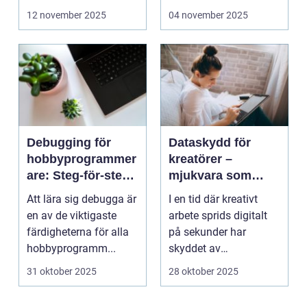
bärbara model...
12 november 2025
04 november 2025
Debugging för
Dataskydd för
hobbyprogrammer
kreatörer –
are: Steg-för-steg-
mjukvara som
metoder
skyddar
Att lära sig debugga är
I en tid där kreativt
intellektuellt
en av de viktigaste
arbete sprids digitalt
kapital
färdigheterna för alla
på sekunder har
hobbyprogramm...
skyddet av
intellektuellt ka...
31 oktober 2025
28 oktober 2025