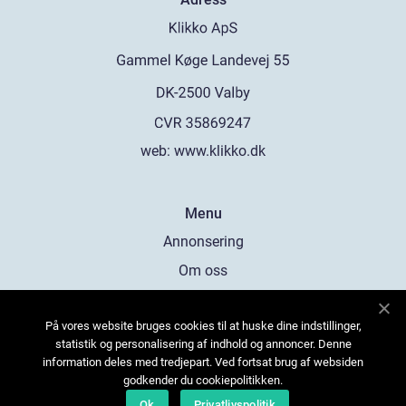
web:
www.klikko.dk
Menu
Annonsering
Om oss
Cookies
På vores website bruges cookies til at huske dine indstillinger,
Kontakta oss
statistik og personalisering af indhold og annoncer. Denne
Sitemap
information deles med tredjepart. Ved fortsat brug af websiden
godkender du cookiepolitikken.
Ok
Privatlivspolitik