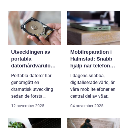
Utvecklingen av
Mobilreparation i
portabla
Halmstad: Snabb
datorhårdvarulösn
hjälp när telefonen
ingar
gått sönder
Portabla datorer har
I dagens snabba,
genomgått en
digitaliserade värld, är
dramatisk utveckling
våra mobiltelefoner en
sedan de första
central del av v&ar...
bärbara model...
12 november 2025
04 november 2025