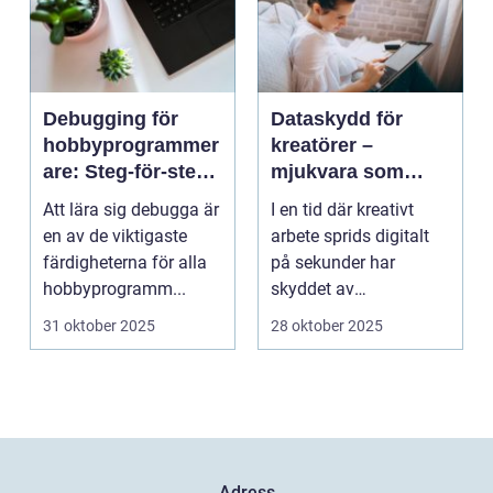
Debugging för
Dataskydd för
hobbyprogrammer
kreatörer –
are: Steg-för-steg-
mjukvara som
metoder
skyddar
Att lära sig debugga är
I en tid där kreativt
intellektuellt
en av de viktigaste
arbete sprids digitalt
kapital
färdigheterna för alla
på sekunder har
hobbyprogramm...
skyddet av
intellektuellt ka...
31 oktober 2025
28 oktober 2025
Adress