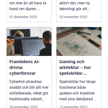
om mer än att bara ta
aktivt styr, men ny
hand om djuren.
teknologi gör att
Administrativa ...
program ...
01 december 2025
25 november 2025
Framtidens AI-
Gaming och
drivna
arkitektur – hur
cyberförsvar
spelvärldar
inspirerar verklig
Cyberhot utvecklas
Spelvärldar har länge
stadsplanering
snabbt och blir allt mer
fascinerat både
sofistikerade, vilket gör
spelare och kreatörer
traditionella säkerh...
med sina detaljerad...
19 november 2025
13 november 2025