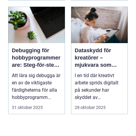
Debugging för
Dataskydd för
hobbyprogrammer
kreatörer –
are: Steg-för-steg-
mjukvara som
metoder
skyddar
Att lära sig debugga är
I en tid där kreativt
intellektuellt
en av de viktigaste
arbete sprids digitalt
kapital
färdigheterna för alla
på sekunder har
hobbyprogramm...
skyddet av
intellektuellt ka...
31 oktober 2025
28 oktober 2025