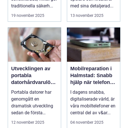
traditionella säkerh...
med sina detaljerad...
19 november 2025
13 november 2025
Utvecklingen av
Mobilreparation i
portabla
Halmstad: Snabb
datorhårdvarulösn
hjälp när telefonen
ingar
gått sönder
Portabla datorer har
I dagens snabba,
genomgått en
digitaliserade värld, är
dramatisk utveckling
våra mobiltelefoner en
sedan de första
central del av v&ar...
bärbara model...
12 november 2025
04 november 2025