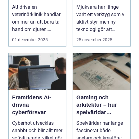
Att driva en
Mjukvara har länge
veterinärklinik handlar
varit ett verktyg som vi
om mer än att bara ta
aktivt styr, men ny
hand om djuren.
teknologi gör att
Administrativa ...
program ...
01 december 2025
25 november 2025
Framtidens AI-
Gaming och
drivna
arkitektur – hur
cyberförsvar
spelvärldar
inspirerar verklig
Cyberhot utvecklas
Spelvärldar har länge
stadsplanering
snabbt och blir allt mer
fascinerat både
sofistikerade, vilket gör
spelare och kreatörer