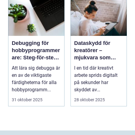
Debugging för
Dataskydd för
hobbyprogrammer
kreatörer –
are: Steg-för-steg-
mjukvara som
metoder
skyddar
Att lära sig debugga är
I en tid där kreativt
intellektuellt
en av de viktigaste
arbete sprids digitalt
kapital
färdigheterna för alla
på sekunder har
hobbyprogramm...
skyddet av
intellektuellt ka...
31 oktober 2025
28 oktober 2025