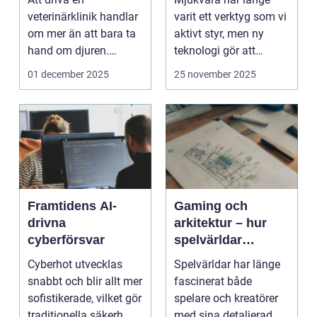
veterinärklinik handlar
varit ett verktyg som vi
om mer än att bara ta
aktivt styr, men ny
hand om djuren.
teknologi gör att
Administrativa ...
program ...
01 december 2025
25 november 2025
Framtidens AI-
Gaming och
drivna
arkitektur – hur
cyberförsvar
spelvärldar
inspirerar verklig
Cyberhot utvecklas
Spelvärldar har länge
stadsplanering
snabbt och blir allt mer
fascinerat både
sofistikerade, vilket gör
spelare och kreatörer
traditionella säkerh...
med sina detaljerad...