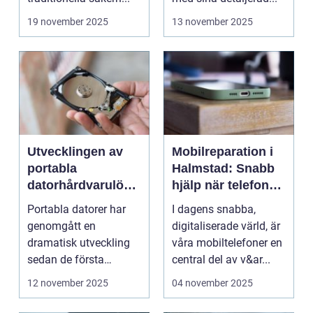
19 november 2025
13 november 2025
Utvecklingen av
Mobilreparation i
portabla
Halmstad: Snabb
datorhårdvarulösn
hjälp när telefonen
ingar
gått sönder
Portabla datorer har
I dagens snabba,
genomgått en
digitaliserade värld, är
dramatisk utveckling
våra mobiltelefoner en
sedan de första
central del av v&ar...
bärbara model...
12 november 2025
04 november 2025