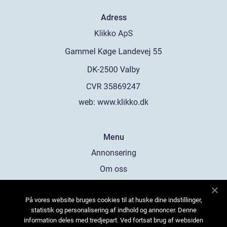
Adress
web:
www.klikko.dk
Menu
Annonsering
Om oss
Cookies
På vores website bruges cookies til at huske dine indstillinger,
Kontakta oss
statistik og personalisering af indhold og annoncer. Denne
Sitemap
information deles med tredjepart. Ved fortsat brug af websiden