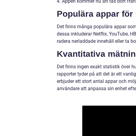
4. Appen kommer nu att tas bort från
Populära appar för
Det finns många populära appar som 
dessa inkluderar Netflix, YouTube, H
radera nerladdade innehåll eller ta b
Kvantitativa mätni
Det finns ingen exakt statistik över
rapporter tyder på att det är ett va
erbjuder ett stort antal appar och möj
användare att anpassa sin enhet efte