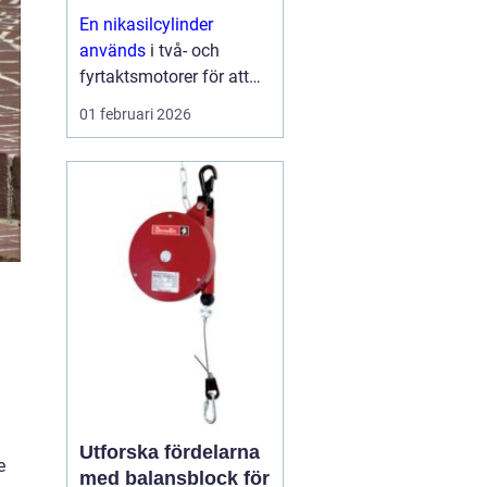
och skoter
En nikasilcylinder
används
i två- och
fyrtaktsmotorer för att
ge längre livslängd,
01 februari 2026
bättre prestanda och
lägre friktion. Ytan på
cylindern beläggs med
en hård
nickelkiselkarbid-
beläggning som tål höga
varvtal,...
Utforska fördelarna
e
med balansblock för