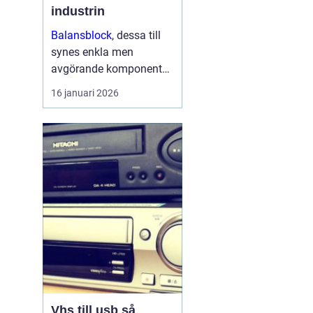
industrin
Balansblock
, dessa till
synes enkla men
avgörande komponenter,
har länge spelat en viktig
16 januari 2026
roll inom industrin. Det
handlar om att skapa en
jämvikt mellan
arbetsverktyg...
Vhs till usb så