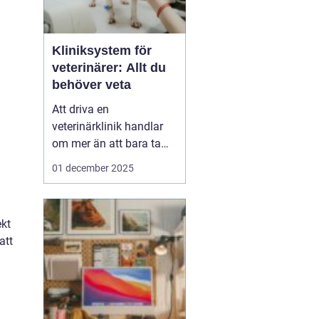
Kliniksystem för
veterinärer: Allt du
behöver veta
Att driva en
veterinärklinik handlar
om mer än att bara ta
hand om djuren.
01 december 2025
Administrativa uppgifter
kan snabbt bli
u
överväldigande, och
ekt
kliniksystem för en
att
veterinär blir verktyget
som underlättar denna
börda. G...