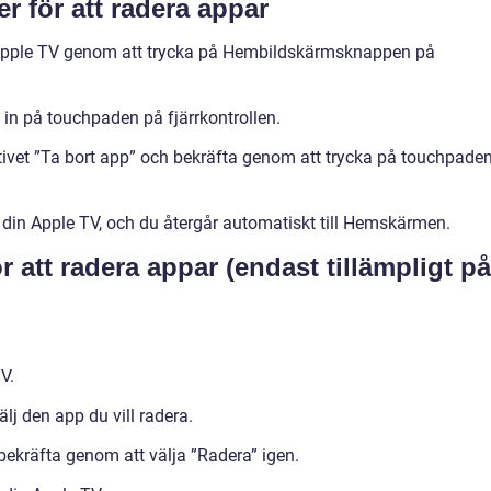
 för att radera appar
 Apple TV genom att trycka på Hembildskärmsknappen på
ll in på touchpaden på fjärrkontrollen.
ativet ”Ta bort app” och bekräfta genom att trycka på touchpade
din Apple TV, och du återgår automatiskt till Hemskärmen.
 att radera appar (endast tillämpligt på
V.
älj den app du vill radera.
 bekräfta genom att välja ”Radera” igen.