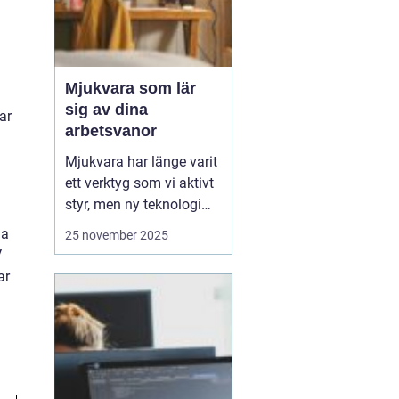
Mjukvara som lär
sig av dina
ar
arbetsvanor
Mjukvara har länge varit
ett verktyg som vi aktivt
styr, men ny teknologi
gör att program idag kan
na
25 november 2025
bli mer än bara passiva
V
hjälpmedel. Vissa
ar
program kan analysera
hur du arbetar, vilka
appar du använder mest
och vilka uppgift...