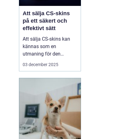
Att sälja CS-skins
på ett säkert och
effektivt sätt
Att sälja CS-skins kan
kännas som en
utmaning för den
oinvigde, men med rätt
03 december 2025
strategi och plattform
kan det bli en både säker
och lönsam affär. CS-
skins, eller Counter-
Strike: Global Offensive
(CS:GO) skins, &...