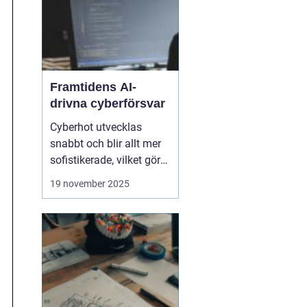
Framtidens AI-
drivna cyberförsvar
Cyberhot utvecklas
snabbt och blir allt mer
sofistikerade, vilket gör
traditionella
19 november 2025
säkerhetslösningar
otillräckliga. Framtidens
cybersäkerhet kräver
proaktiva och
intelligenta system som
kan identifiera, analysera
och n...