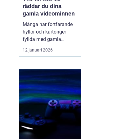
räddar du dina
gamla videominnen
Många har fortfarande
hyllor och kartonger
fyllda med gamla
n
videoband. Bröllop,
12 januari 2026
skolavslutningar,
födelsedagar och
vardagsklipp från 80-
och 90-talet ligger kvar
på kassetter som knappt
går att spela upp längre.
Samtidigt försvinner
fungerande videos...