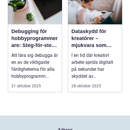
Debugging för
Dataskydd för
hobbyprogrammer
kreatörer –
are: Steg-för-steg-
mjukvara som
metoder
skyddar
Att lära sig debugga är
I en tid där kreativt
intellektuellt
en av de viktigaste
arbete sprids digitalt
kapital
färdigheterna för alla
på sekunder har
hobbyprogramm...
skyddet av
intellektuellt ka...
31 oktober 2025
28 oktober 2025
Adress