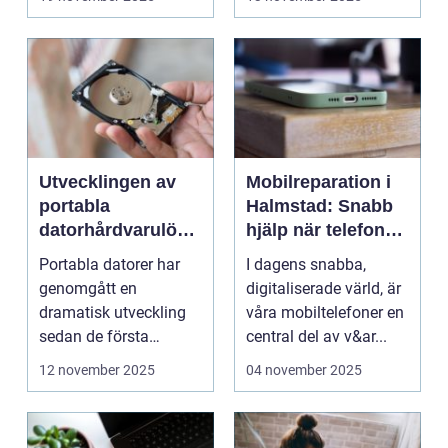
Utvecklingen av
Mobilreparation i
portabla
Halmstad: Snabb
datorhårdvarulösn
hjälp när telefonen
ingar
gått sönder
Portabla datorer har
I dagens snabba,
genomgått en
digitaliserade värld, är
dramatisk utveckling
våra mobiltelefoner en
sedan de första
central del av v&ar...
bärbara model...
12 november 2025
04 november 2025