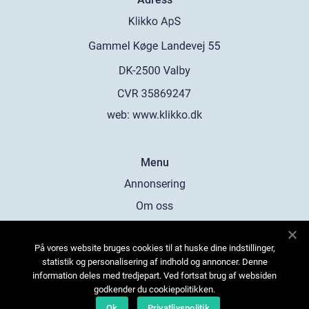
web:
www.klikko.dk
Menu
Annonsering
Om oss
Cookies
På vores website bruges cookies til at huske dine indstillinger,
Kontakta oss
statistik og personalisering af indhold og annoncer. Denne
Sitemap
information deles med tredjepart. Ved fortsat brug af websiden
godkender du cookiepolitikken.
Ok
Privatlivspolitik