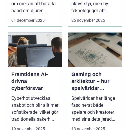
om mer än att bara ta
aktivt styr, men ny
hand om djuren.
teknologi gör att
Administrativa ...
program ...
01 december 2025
25 november 2025
Framtidens AI-
Gaming och
drivna
arkitektur – hur
cyberförsvar
spelvärldar
inspirerar verklig
Cyberhot utvecklas
Spelvärldar har länge
stadsplanering
snabbt och blir allt mer
fascinerat både
sofistikerade, vilket gör
spelare och kreatörer
traditionella säkerh...
med sina detaljerad...
19 november 2025
13 november 2025