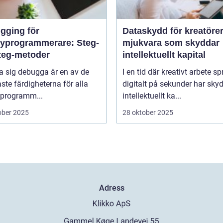
gging för
Dataskydd för kreatörer
yprogrammerare: Steg-
mjukvara som skyddar
steg-metoder
intellektuellt kapital
ra sig debugga är en av de
I en tid där kreativt arbete sp
aste färdigheterna för alla
digitalt på sekunder har sky
programm...
intellektuellt ka...
ober 2025
28 oktober 2025
Adress