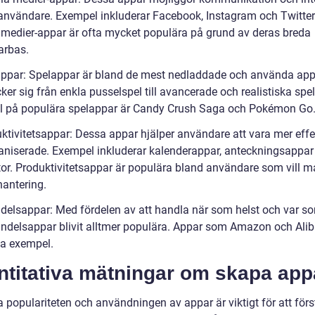
användare. Exempel inkluderar Facebook, Instagram och Twitter
 medier-appar är ofta mycket populära på grund av deras breda
arbas.
appar: Spelappar är bland de mest nedladdade och använda app
ker sig från enkla pusselspel till avancerade och realistiska spel
 på populära spelappar är Candy Crush Saga och Pokémon Go
uktivitetsappar: Dessa appar hjälper användare att vara mer effe
aniserade. Exempel inkluderar kalenderappar, anteckningsappar 
stor. Produktivitetsappar är populära bland användare som vill 
hantering.
ndelsappar: Med fördelen av att handla när som helst och var so
andelsappar blivit alltmer populära. Appar som Amazon och Ali
a exempel.
ntitativa mätningar om skapa app
 populariteten och användningen av appar är viktigt för att förs