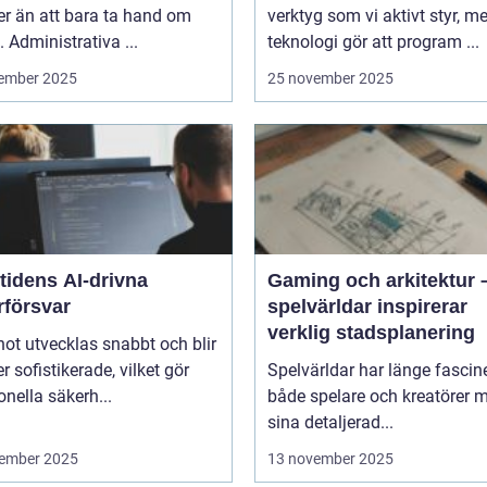
r än att bara ta hand om
verktyg som vi aktivt styr, m
. Administrativa ...
teknologi gör att program ...
ember 2025
25 november 2025
tidens AI-drivna
Gaming och arkitektur 
rförsvar
spelvärldar inspirerar
verklig stadsplanering
ot utvecklas snabbt och blir
er sofistikerade, vilket gör
Spelvärldar har länge fascin
ionella säkerh...
både spelare och kreatörer 
sina detaljerad...
ember 2025
13 november 2025