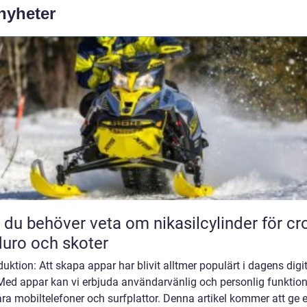
 nyheter
t du behöver veta om nikasilcylinder för cr
uro och skoter
duktion: Att skapa appar har blivit alltmer populärt i dagens digi
Med appar kan vi erbjuda användarvänlig och personlig funktion
ra mobiltelefoner och surfplattor. Denna artikel kommer att ge 