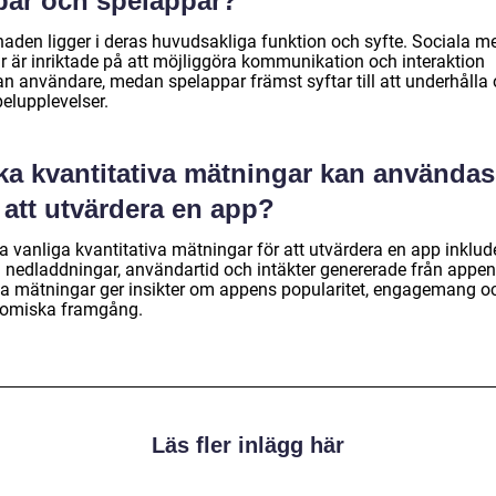
par och spelappar?
naden ligger i deras huvudsakliga funktion och syfte. Sociala me
r är inriktade på att möjliggöra kommunikation och interaktion
an användare, medan spelappar främst syftar till att underhålla
elupplevelser.
lka kvantitativa mätningar kan användas
 att utvärdera en app?
a vanliga kvantitativa mätningar för att utvärdera en app inklud
l nedladdningar, användartid och intäkter genererade från appen
a mätningar ger insikter om appens popularitet, engagemang o
omiska framgång.
Läs fler inlägg här