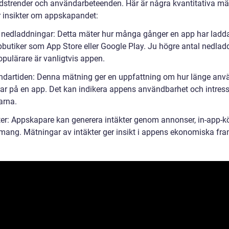
strender och användarbeteenden. Här är några kvantitativa mä
 insikter om appskapandet:
l nedladdningar: Detta mäter hur många gånger en app har ladda
pbutiker som App Store eller Google Play. Ju högre antal nedlad
opulärare är vanligtvis appen.
ndartiden: Denna mätning ger en uppfattning om hur länge anv
ar på en app. Det kan indikera appens användbarhet och intress
arna.
kter: Appskapare kan generera intäkter genom annonser, in-app-kö
ang. Mätningar av intäkter ger insikt i appens ekonomiska fr