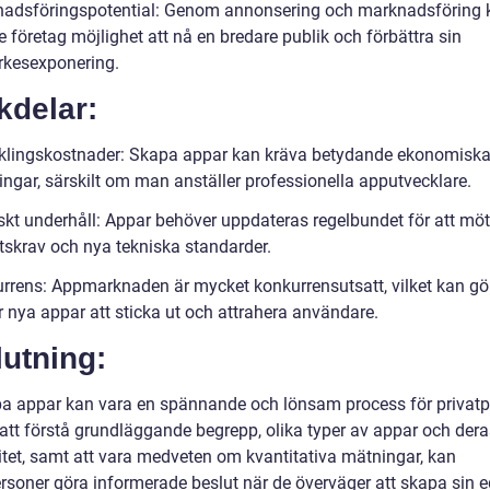
adsföringspotential: Genom annonsering och marknadsföring 
 företag möjlighet att nå en bredare publik och förbättra sin
kesexponering.
kdelar:
klingskostnader: Skapa appar kan kräva betydande ekonomisk
ingar, särskilt om man anställer professionella apputvecklare.
skt underhåll: Appar behöver uppdateras regelbundet för att mö
tskrav och nya tekniska standarder.
rrens: Appmarknaden är mycket konkurrensutsatt, vilket kan gö
r nya appar att sticka ut och attrahera användare.
utning:
pa appar kan vara en spännande och lönsam process för privatp
tt förstå grundläggande begrepp, olika typer av appar och dera
itet, samt att vara medveten om kvantitativa mätningar, kan
ersoner göra informerade beslut när de överväger att skapa sin 