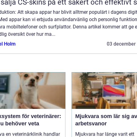
 sälja CS-skins på ett säkert och effektivt s
duktion: Att skapa appar har blivit alltmer populärt i dagens digi
Med appar kan vi erbjuda användarvänlig och personlig funktion
ra mobiltelefoner och surfplattor. Denna artikel kommer att ge 
lig översikt över hur ma...
el Holm
03 december
ksystem för veterinärer:
Mjukvara som lär sig av
du behöver veta
arbetsvanor
iva en veterinärklinik handlar
Mjukvara har länge varit ett