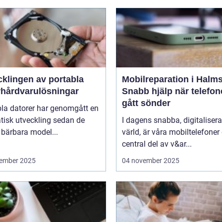
cklingen av portabla
Mobilreparation i Halms
rhårdvarulösningar
Snabb hjälp när telefo
gått sönder
bla datorer har genomgått en
tisk utveckling sedan de
I dagens snabba, digitaliser
 bärbara model...
värld, är våra mobiltelefoner
central del av v&ar...
ember 2025
04 november 2025