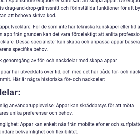
ch AppInstitute erbjuder enklare sätt att skapa appar. De erbjud
is drag-and-drop-gränssnitt och förinställda funktioner för att 
tan att behöva skriva kod.
apputvecklare: För de som inte har tekniska kunskaper eller tid a
 app från grunden kan det vara fördelaktigt att anlita professio
cklare. Dessa specialister kan skapa och anpassa appar basera
rens specifika behov.
sk genomgång av för- och nackdelar med skapa appar
ppar har utvecklats över tid, och med det har både för- och nac
mit. Här är några historiska för- och nackdelar:
elar:
nlig användarupplevelse: Appar kan skräddarsys för att möta
res unika preferenser och behov.
nglighet: Appar kan enkelt nås från mobiltelefoner och surfplattor
ndare bekvämlighet och flexibilitet.