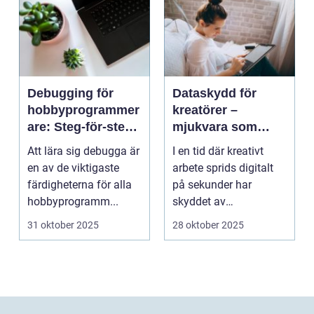
Debugging för
Dataskydd för
hobbyprogrammer
kreatörer –
are: Steg-för-steg-
mjukvara som
metoder
skyddar
Att lära sig debugga är
I en tid där kreativt
intellektuellt
en av de viktigaste
arbete sprids digitalt
kapital
färdigheterna för alla
på sekunder har
hobbyprogramm...
skyddet av
intellektuellt ka...
31 oktober 2025
28 oktober 2025