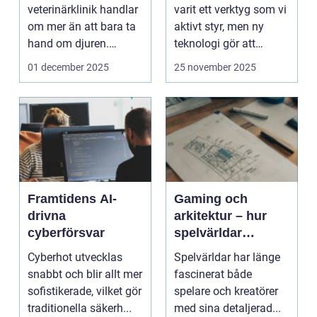
veterinärklinik handlar
varit ett verktyg som vi
om mer än att bara ta
aktivt styr, men ny
hand om djuren.
teknologi gör att
Administrativa ...
program ...
01 december 2025
25 november 2025
Framtidens AI-
Gaming och
drivna
arkitektur – hur
cyberförsvar
spelvärldar
inspirerar verklig
Cyberhot utvecklas
Spelvärldar har länge
stadsplanering
snabbt och blir allt mer
fascinerat både
sofistikerade, vilket gör
spelare och kreatörer
traditionella säkerh...
med sina detaljerad...