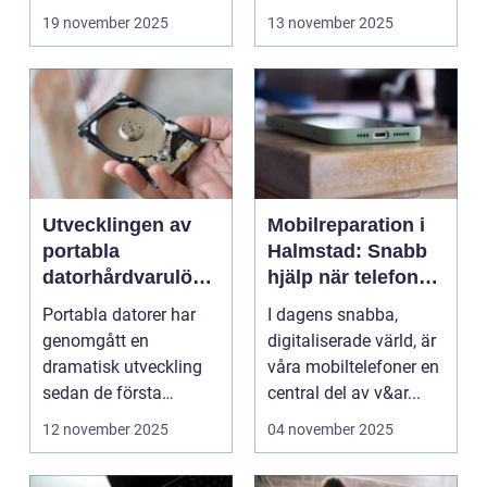
19 november 2025
13 november 2025
Utvecklingen av
Mobilreparation i
portabla
Halmstad: Snabb
datorhårdvarulösn
hjälp när telefonen
ingar
gått sönder
Portabla datorer har
I dagens snabba,
genomgått en
digitaliserade värld, är
dramatisk utveckling
våra mobiltelefoner en
sedan de första
central del av v&ar...
bärbara model...
12 november 2025
04 november 2025