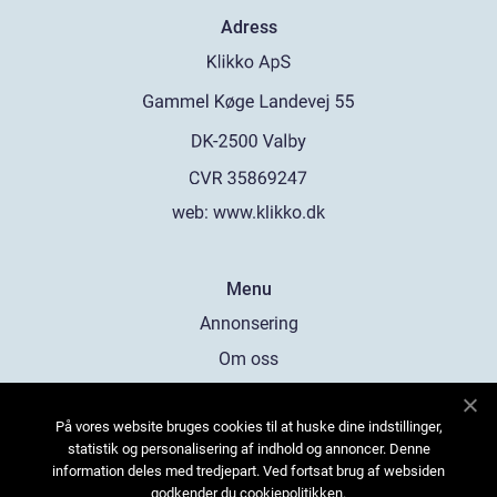
Adress
web:
www.klikko.dk
Menu
Annonsering
Om oss
Cookies
På vores website bruges cookies til at huske dine indstillinger,
Kontakta oss
statistik og personalisering af indhold og annoncer. Denne
Sitemap
information deles med tredjepart. Ved fortsat brug af websiden
godkender du cookiepolitikken.