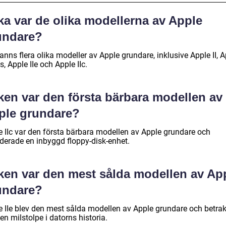
ka var de olika modellerna av Apple
undare?
anns flera olika modeller av Apple grundare, inklusive Apple II, 
us, Apple IIe och Apple IIc.
ken var den första bärbara modellen av
ple grundare?
e IIc var den första bärbara modellen av Apple grundare och
uderade en inbyggd floppy-disk-enhet.
lken var den mest sålda modellen av Ap
undare?
e IIe blev den mest sålda modellen av Apple grundare och betra
n milstolpe i datorns historia.