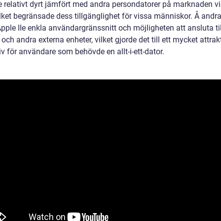
Ie relativt dyrt jämfört med andra persondatorer på marknaden v
ilket begränsade dess tillgänglighet för vissa människor. Å andr
pple IIe enkla användargränssnitt och möjligheten att ansluta til
 och andra externa enheter, vilket gjorde det till ett mycket attrak
iv för användare som behövde en allt-i-ett-dator.