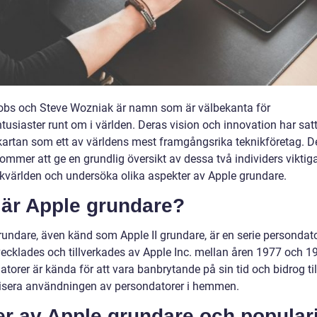
obs och Steve Wozniak är namn som är välbekanta för
tusiaster runt om i världen. Deras vision och innovation har sat
 kartan som ett av världens mest framgångsrika teknikföretag. 
kommer att ge en grundlig översikt av dessa två individers viktig
nikvärlden och undersöka olika aspekter av Apple grundare.
 är Apple grundare?
rundare, även känd som Apple II grundare, är en serie persondat
ecklades och tillverkades av Apple Inc. mellan åren 1977 och 1
torer är kända för att vara banbrytande på sin tid och bidrog till
isera användningen av persondatorer i hemmen.
r av Apple grundare och populari