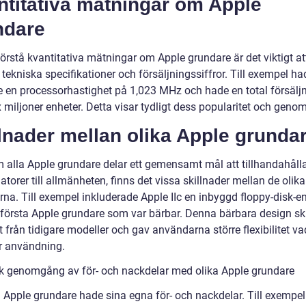
ntitativa mätningar om Apple
ndare
förstå kvantitativa mätningar om Apple grundare är det viktigt att
tekniska specifikationer och försäljningssiffror. Till exempel ha
Ie en processorhastighet på 1,023 MHz och hade en total försälj
 miljoner enheter. Detta visar tydligt dess popularitet och geno
lnader mellan olika Apple grunda
 alla Apple grundare delar ett gemensamt mål att tillhandahåll
torer till allmänheten, finns det vissa skillnader mellan de olika
rna. Till exempel inkluderade Apple IIc en inbyggd floppy-disk-e
 första Apple grundare som var bärbar. Denna bärbara design ski
 från tidigare modeller och gav användarna större flexibilitet va
ör användning.
sk genomgång av för- och nackdelar med olika Apple grundare
a Apple grundare hade sina egna för- och nackdelar. Till exempel