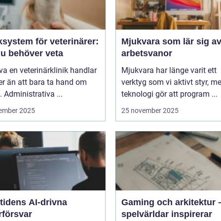
ksystem för veterinärer:
Mjukvara som lär sig av
du behöver veta
arbetsvanor
iva en veterinärklinik handlar
Mjukvara har länge varit ett
r än att bara ta hand om
verktyg som vi aktivt styr, m
. Administrativa ...
teknologi gör att program ...
ember 2025
25 november 2025
tidens AI-drivna
Gaming och arkitektur 
rförsvar
spelvärldar inspirerar