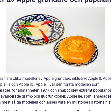
s flera olika modeller av Apple grundare, inklusive Apple II, Apple
ple IIe och Apple IIc. Apple II var den första modellen som
erades för allmänheten 1977 och snabbt blev extremt populär p
 avancerade grafik- och ljudfunktioner. Apple IIe, som lanserade
n mest sålda modellen och anses vara en milstolpe i datorns hist