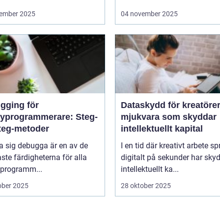
ember 2025
04 november 2025
gging för
Dataskydd för kreatörer
yprogrammerare: Steg-
mjukvara som skyddar
steg-metoder
intellektuellt kapital
ra sig debugga är en av de
I en tid där kreativt arbete sp
aste färdigheterna för alla
digitalt på sekunder har sky
programm...
intellektuellt ka...
ober 2025
28 oktober 2025