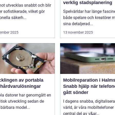
verklig stadsplanering
ot utvecklas snabbt och blir
er sofistikerade, vilket gör
Spelvärldar har länge fascin
ionella säkerh...
både spelare och kreatörer 
sina detaljerad...
ember 2025
13 november 2025
cklingen av portabla
Mobilreparation i Halms
rhårdvarulösningar
Snabb hjälp när telefo
gått sönder
bla datorer har genomgått en
tisk utveckling sedan de
I dagens snabba, digitaliser
 bärbara model...
värld, är våra mobiltelefoner
central del av v&ar...