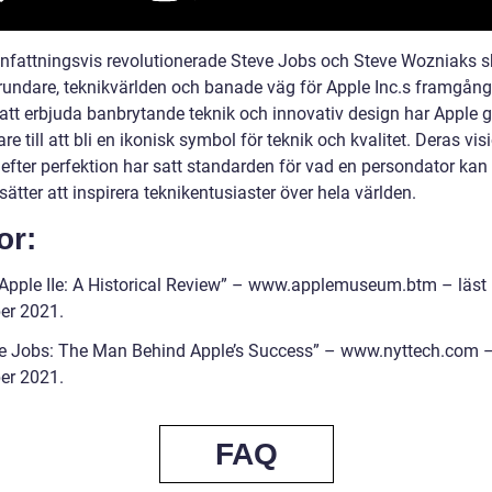
attningsvis revolutionerade Steve Jobs och Steve Wozniaks s
rundare, teknikvärlden och banade väg för Apple Inc.s framgång
tt erbjuda banbrytande teknik och innovativ design har Apple 
are till att bli en ikonisk symbol för teknik och kvalitet. Deras vi
 efter perfektion har satt standarden för vad en persondator kan
sätter att inspirera teknikentusiaster över hela världen.
or:
 Apple IIe: A Historical Review” – www.applemuseum.btm – läst
er 2021.
ve Jobs: The Man Behind Apple’s Success” – www.nyttech.com –
er 2021.
FAQ