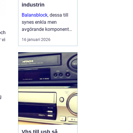
industrin
Balansblock
, dessa till
synes enkla men
avgörande komponenter,
och
har länge spelat en viktig
 vi
16 januari 2026
roll inom industrin. Det
handlar om att skapa en
jämvikt mellan
arbetsverktyg...
g
Vhs till usb så