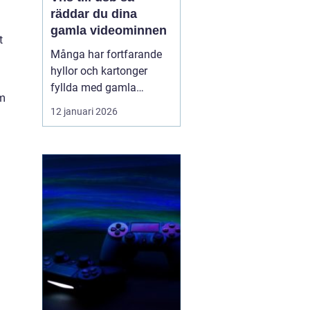
räddar du dina
gamla videominnen
t
Många har fortfarande
hyllor och kartonger
fyllda med gamla
om
videoband. Bröllop,
12 januari 2026
skolavslutningar,
födelsedagar och
vardagsklipp från 80-
och 90-talet ligger kvar
på kassetter som knappt
går att spela upp längre.
Samtidigt försvinner
fungerande videos...