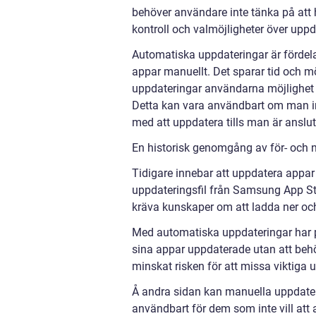
behöver användare inte tänka på att
kontroll och valmöjligheter över uppd
Automatiska uppdateringar är fördela
appar manuellt. Det sparar tid och m
uppdateringar användarna möjlighet at
Detta kan vara användbart om man in
med att uppdatera tills man är ansluten
En historisk genomgång av för- och
Tidigare innebar att uppdatera appa
uppdateringsfil från Samsung App Sto
kräva kunskaper om att ladda ner och i
Med automatiska uppdateringar har pr
sina appar uppdaterade utan att beh
minskat risken för att missa viktiga 
Å andra sidan kan manuella uppdater
användbart för dem som inte vill att