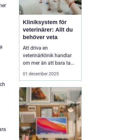
mer
Kliniksystem för
veterinärer: Allt du
behöver veta
ta
Att driva en
veterinärklinik handlar
om mer än att bara ta
hand om djuren.
01 december 2025
Administrativa uppgifter
och
kan snabbt bli
överväldigande, och
kliniksystem för en
veterinär blir verktyget
som underlättar denna
börda. G...
ara