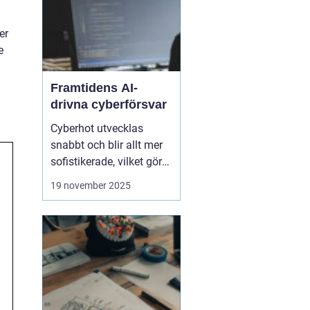
er
e
Framtidens AI-
drivna cyberförsvar
Cyberhot utvecklas
snabbt och blir allt mer
sofistikerade, vilket gör
traditionella
19 november 2025
säkerhetslösningar
otillräckliga. Framtidens
cybersäkerhet kräver
proaktiva och
intelligenta system som
kan identifiera, analysera
och n...