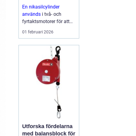
och skoter
En nikasilcylinder
används
i två- och
fyrtaktsmotorer för att
ge längre livslängd,
01 februari 2026
bättre prestanda och
lägre friktion. Ytan på
cylindern beläggs med
en hård
nickelkiselkarbid-
beläggning som tål höga
varvtal,...
Utforska fördelarna
med balansblock för