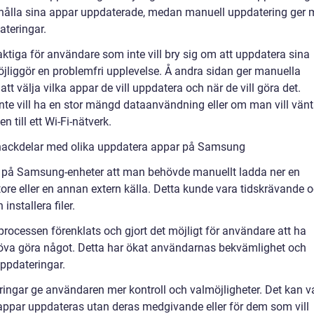
 hålla sina appar uppdaterade, medan manuell uppdatering ger 
ateringar.
ktiga för användare som inte vill bry sig om att uppdatera sina
öjliggör en problemfri upplevelse. Å andra sidan ger manuella
t välja vilka appar de vill uppdatera och när de vill göra det.
te vill ha en stor mängd dataanvändning eller om man vill vän
 till ett Wi-Fi-nätverk.
 nackdelar med olika uppdatera appar på Samsung
r på Samsung-enheter att man behövde manuellt ladda ner en
re eller en annan extern källa. Detta kunde vara tidskrävande 
nstallera filer.
ocessen förenklats och gjort det möjligt för användare att ha
öva göra något. Detta har ökat användarnas bekvämlighet och
uppdateringar.
ingar ge användaren mer kontroll och valmöjligheter. Det kan v
 appar uppdateras utan deras medgivande eller för dem som vill