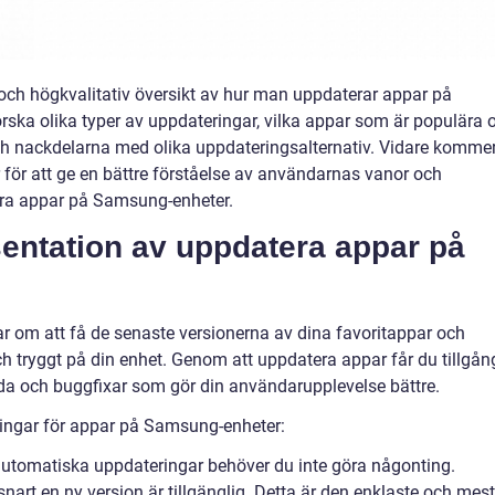
 och högkvalitativ översikt av hur man uppdaterar appar på
ska olika typer av uppdateringar, vilka appar som är populära 
ch nackdelarna med olika uppdateringsalternativ. Vidare kommer
 för att ge en bättre förståelse av användarnas vanor och
tera appar på Samsung-enheter.
entation av uppdatera appar på
om att få de senaste versionerna av dina favoritappar och
ch tryggt på din enhet. Genom att uppdatera appar får du tillgån
anda och buggfixar som gör din användarupplevelse bättre.
ringar för appar på Samsung-enheter:
utomatiska uppdateringar behöver du inte göra någonting.
art en ny version är tillgänglig. Detta är den enklaste och mest