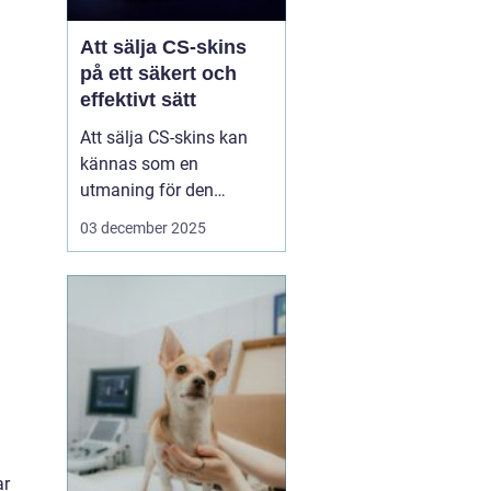
Att sälja CS-skins
på ett säkert och
effektivt sätt
Att sälja CS-skins kan
kännas som en
utmaning för den
oinvigde, men med rätt
03 december 2025
strategi och plattform
kan det bli en både säker
och lönsam affär. CS-
skins, eller Counter-
Strike: Global Offensive
(CS:GO) skins, &...
ar