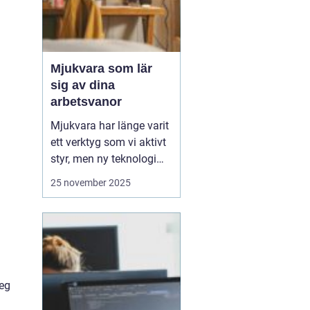
Mjukvara som lär
sig av dina
arbetsvanor
Mjukvara har länge varit
ett verktyg som vi aktivt
styr, men ny teknologi
gör att program idag kan
25 november 2025
bli mer än bara passiva
hjälpmedel. Vissa
program kan analysera
hur du arbetar, vilka
appar du använder mest
och vilka uppgift...
teg