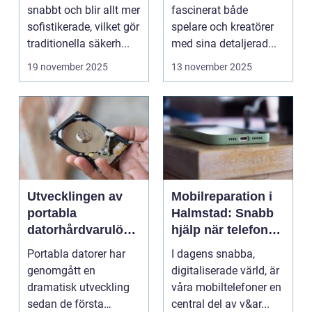
stadsplanering
snabbt och blir allt mer
fascinerat både
sofistikerade, vilket gör
spelare och kreatörer
traditionella säkerh...
med sina detaljerad...
19 november 2025
13 november 2025
Utvecklingen av
Mobilreparation i
portabla
Halmstad: Snabb
datorhårdvarulösn
hjälp när telefonen
ingar
gått sönder
Portabla datorer har
I dagens snabba,
genomgått en
digitaliserade värld, är
dramatisk utveckling
våra mobiltelefoner en
sedan de första
central del av v&ar...