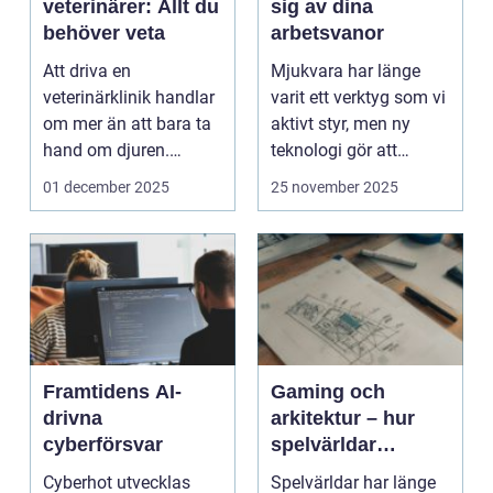
veterinärer: Allt du
sig av dina
behöver veta
arbetsvanor
Att driva en
Mjukvara har länge
veterinärklinik handlar
varit ett verktyg som vi
om mer än att bara ta
aktivt styr, men ny
hand om djuren.
teknologi gör att
Administrativa ...
program ...
01 december 2025
25 november 2025
Framtidens AI-
Gaming och
drivna
arkitektur – hur
cyberförsvar
spelvärldar
inspirerar verklig
Cyberhot utvecklas
Spelvärldar har länge