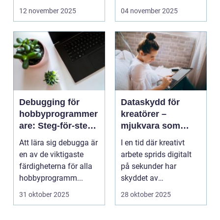
bärbara model...
12 november 2025
04 november 2025
Debugging för
Dataskydd för
hobbyprogrammer
kreatörer –
are: Steg-för-steg-
mjukvara som
metoder
skyddar
Att lära sig debugga är
I en tid där kreativt
intellektuellt
en av de viktigaste
arbete sprids digitalt
kapital
färdigheterna för alla
på sekunder har
hobbyprogramm...
skyddet av
intellektuellt ka...
31 oktober 2025
28 oktober 2025